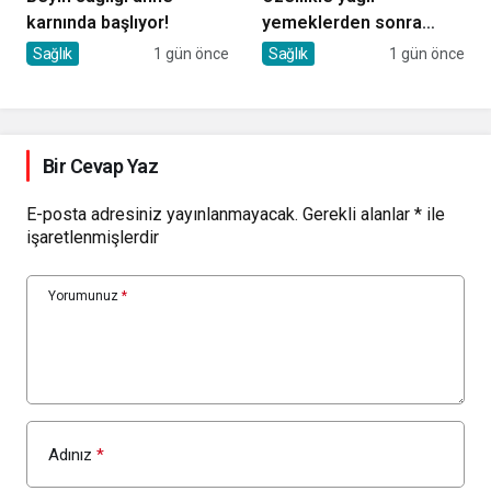
karnında başlıyor!
yemeklerden sonra
başlıyorsa, gecikmeyin
Sağlık
1 gün önce
Sağlık
1 gün önce
Bir Cevap Yaz
E-posta adresiniz yayınlanmayacak.
Gerekli alanlar
*
ile
işaretlenmişlerdir
Yorumunuz
*
Adınız
*