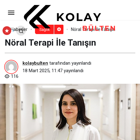
Prof. Dr. Selçuk Erez’den
geleceğin hekimlerine tavsiye
Paylaş
Yorum Yap
Haberler
Nöral Terapi İle Tanışın
Sağlık
Nöral Terapi İle Tanışın
kolaybulten
tarafından yayınlandı
18 Mart 2025, 11:47
yayınlandı
116