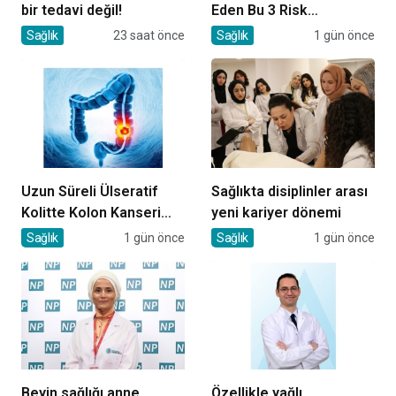
bir tedavi değil!
Eden Bu 3 Risk
Faktörüne Dikkat!
Sağlık
23 saat önce
Sağlık
1 gün önce
Uzun Süreli Ülseratif
Sağlıkta disiplinler arası
Kolitte Kolon Kanseri
yeni kariyer dönemi
Riski Artıyor mu?
Sağlık
1 gün önce
Sağlık
1 gün önce
Beyin sağlığı anne
Özellikle yağlı