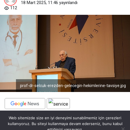
18 Mart 2025, 11:46
yayınlandı
112
prof-dr-selcuk-erezden-gelecegin-hekimlerine-tavsiye.jpg
Web sitemizde size en iyi deneyimi sunabilmemiz için çerezleri
BEĞEN
PAYLAŞ
kullanıyoruz. Bu siteyi kullanmaya devam ederseniz, bunu kabul
ettiğinizi varsayarız.