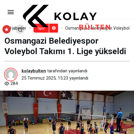
Filenin Sultanlarına
Kahramankazan’dan Tam Destek
Paylaş
Yorum Yap
Haberler
Osmangazi Belediyespor Voleybol Tak
Spor
Osmangazi Belediyespor
Voleybol Takımı 1. Lige yükseldi
kolaybulten
tarafından yayınlandı
25 Temmuz 2025, 15:23
yayınlandı
284