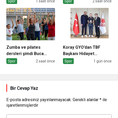
Spor
1 saat önce
Spor
2 saat önce
Zumba ve pilates
Koray GYO’dan TBF
dersleri şimdi Buca
Başkanı Hidayet
Arena Stadı’nda
Türkoğlu’na ziyaret
Spor
2 saat önce
Spor
1 gün önce
Bir Cevap Yaz
E-posta adresiniz yayınlanmayacak.
Gerekli alanlar
*
ile
işaretlenmişlerdir