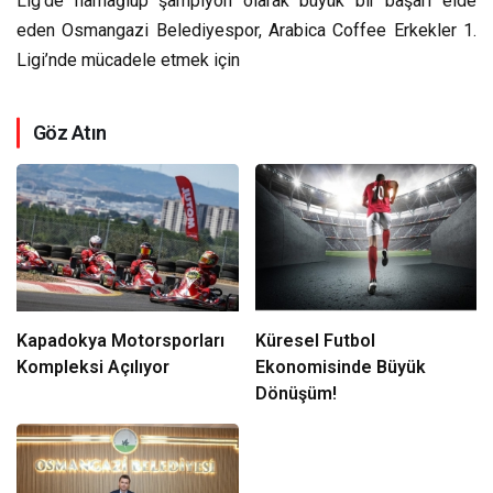
Lig’de namağlup şampiyon olarak büyük bir başarı elde
eden Osmangazi Belediyespor, Arabica Coffee Erkekler 1.
Ligi’nde mücadele etmek için
Göz Atın
Kapadokya Motorsporları
Küresel Futbol
Kompleksi Açılıyor
Ekonomisinde Büyük
Dönüşüm!