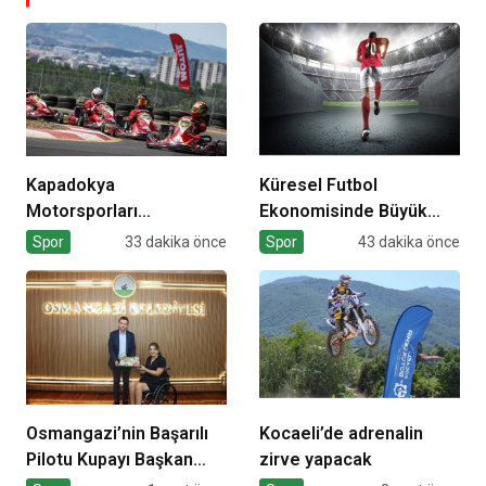
Kapadokya
Küresel Futbol
Motorsporları
Ekonomisinde Büyük
Kompleksi Açılıyor
Dönüşüm!
Spor
33 dakika önce
Spor
43 dakika önce
Osmangazi’nin Başarılı
Kocaeli’de adrenalin
Pilotu Kupayı Başkan
zirve yapacak
Aydın’la Paylaştı