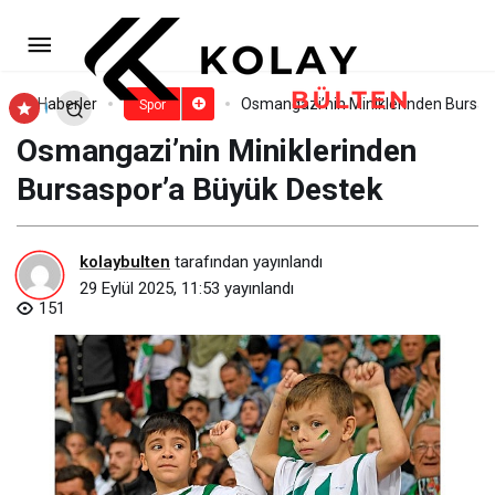
Türk voleybol tarihinde bir ilk
yaşandı! Plaj Voleybolu Erkek Milli Takımı
Paylaş
Yorum Yap
Haberler
Osmangazi’nin Miniklerinden Bursas
Spor
Osmangazi’nin Miniklerinden
ilk kez şampiyon oldu.
Bursaspor’a Büyük Destek
kolaybulten
tarafından yayınlandı
29 Eylül 2025, 11:53
yayınlandı
151