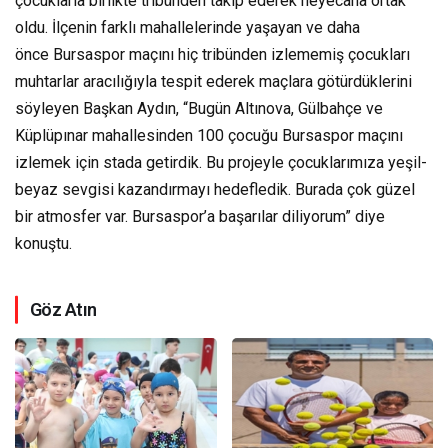
çocuklarla birlikte tribünden takip ederek heyecana ortak
oldu. İlçenin farklı mahallelerinde yaşayan ve daha
önce Bursaspor maçını hiç tribünden izlememiş çocukları
muhtarlar aracılığıyla tespit ederek maçlara götürdüklerini
söyleyen Başkan Aydın, “Bugün Altınova, Gülbahçe ve
Küplüpınar mahallesinden 100 çocuğu Bursaspor maçını
izlemek için stada getirdik. Bu projeyle çocuklarımıza yeşil-
beyaz sevgisi kazandırmayı hedefledik. Burada çok güzel
bir atmosfer var. Bursaspor’a başarılar diliyorum” diye
konuştu.
Göz Atın