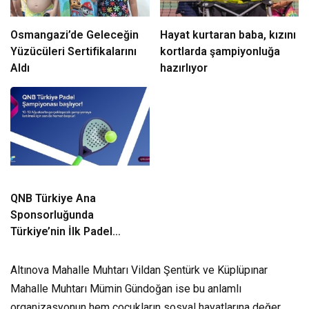
Osmangazi’de Geleceğin
Hayat kurtaran baba, kızını
Yüzücüleri Sertifikalarını
kortlarda şampiyonluğa
Aldı
hazırlıyor
QNB Türkiye Ana
Sponsorluğunda
Türkiye’nin İlk Padel
Türkiye Şampiyonası
Başlıyor
Altınova Mahalle Muhtarı Vildan Şentürk ve Küplüpınar
Mahalle Muhtarı Mümin Gündoğan ise bu anlamlı
organizasyonun hem çocukların sosyal hayatlarına değer