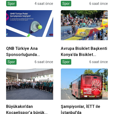
Sertifikalarını Aldı
şampiyonluğa hazırlıyor
Spor
4 saat önce
Spor
6 saat önce
QNB Türkiye Ana
Avrupa Bisiklet Başkenti
Sponsorluğunda
Konya’da Bisiklet
Türkiye’nin İlk Padel
Festivali Heyecanı
Spor
6 saat önce
Spor
6 saat önce
Türkiye Şampiyonası
Başladı
Başlıyor
Büyükakın’dan
Şampiyonlar, İETT ile
Kocaelispor’a büyük
İstanbul’da