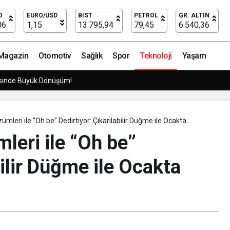
lük!
O
EURO/USD
BIST
PETROL
GR. ALTIN
06
1,15
13.795,94
79,45
6.540,36
Magazin
Otomotiv
Sağlık
Spor
Teknoloji
Yaşam
Pilotu Kupayı Başkan Aydın’la Paylaştı
“Oh be” Dedirtiyor: Çıkarılabilir Düğme ile Ocakta
lik
mleri ile “Oh be”
bilir Düğme ile Ocakta