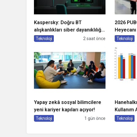
Kaspersky: Doğru BT
2026 PUB
alışkanlıkları siber dayanıklılığı
Heyecanı 
güçlendiriyor
Teknoloji
2 saat önce
Teknoloji
Yapay zekâ sosyal bilimcilere
Hanehalkı 
yeni kariyer kapıları açıyor!
Kullanım 
Teknoloji
1 gün önce
Teknoloji