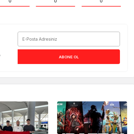
0
0
0
e
ABONE OL