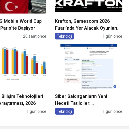
G Mobile World Cup
Krafton, Gamescom 2026
Paris’te Başlıyor
Fuarı’nda Yer Alacak Oyunlarına
Dair Yeni Ayrıntıları Paylaştı
20 saat önce
Teknoloji
1 gün önce
Bilişim Teknolojileri
Siber Saldırganların Yeni
Araştırması, 2026
Hedefi Tatilciler:
Kaspersky’den Güvenli
1 gün önce
Teknoloji
1 gün önce
Seyahat Rehberi