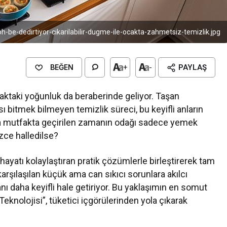
-oh-be-dedirtiyor-cikarilabilir-dugme-ile-ocakta-zahmetsiz-temizlik.jpg
BEĞEN
+
-
PAYLAŞ
aktaki yoğunluk da beraberinde geliyor. Taşan
 bitmek bilmeyen temizlik süreci, bu keyifli anların
ya mutfakta geçirilen zamanın odağı sadece yemek
zce halledilse?
hayatı kolaylaştıran pratik çözümlerle birleştirerek tam
arşılaşılan küçük ama can sıkıcı sorunlara akılcı
 daha keyifli hale getiriyor. Bu yaklaşımın en somut
Teknolojisi”, tüketici içgörülerinden yola çıkarak