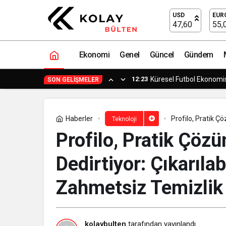
Samsung ve Google’dan yeni akıllı göz
USD
EUR
47,60
55,
Ekonomi
Genel
Güncel
Gündem
11:53
Osmangazi’nin Başarılı 
SON GELIŞMELER
Haberler
Profilo, Pratik Çözümleri ile 
Teknoloji
Zahmetsiz Temiz
Profilo, Pratik Çözü
Dedirtiyor: Çıkarıla
Zahmetsiz Temizlik
kolaybulten
tarafından yayınlandı