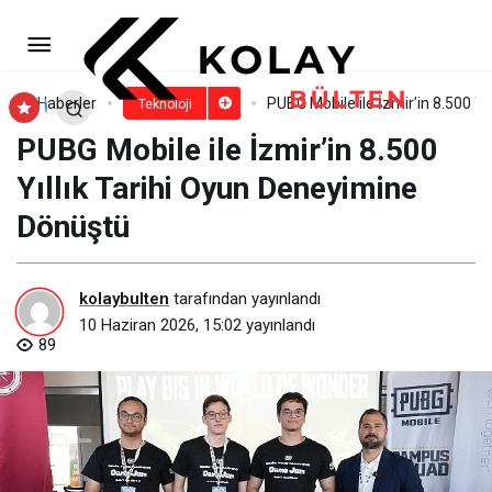
Monster, yenilikçi ürünleriyle
Computex 2026’da yerini aldı
Paylaş
Yorum Yap
Haberler
PUBG Mobile ile İzmir’in 8.500 Y
Teknoloji
PUBG Mobile ile İzmir’in 8.500
Yıllık Tarihi Oyun Deneyimine
Dönüştü
kolaybulten
tarafından yayınlandı
10 Haziran 2026, 15:02
yayınlandı
89