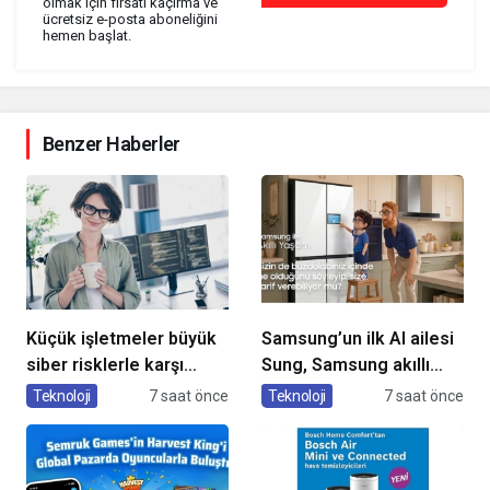
olmak için fırsatı kaçırma ve
ücretsiz e-posta aboneliğini
hemen başlat.
Benzer Haberler
Küçük işletmeler büyük
Samsung’un ilk AI ailesi
siber risklerle karşı
Sung, Samsung akıllı
karşıya
yaşam deneyimini
Teknoloji
7 saat önce
Teknoloji
7 saat önce
ekranlara taşıyor