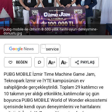
pubg-mobile-ile-izmirin-8-500-yillik-tarihi-oyun-deneyimine-
donustu.jpg
BEĞEN
+
-
PAYLAŞ
PUBG MOBILE İzmir Time Machine Game Jam,
Teknopark İzmir ve İYTE kampüsünün ev
sahipliğinde gerçekleştirildi. Toplam 29 katılımcı ve
10 takımın yer aldığı etkinlikte, katılımcılar üç gün
boyunca PUBG MOBILE World of Wonder ekosistemi
içerisinde kendi oyun deneyimlerini ve haritalarını