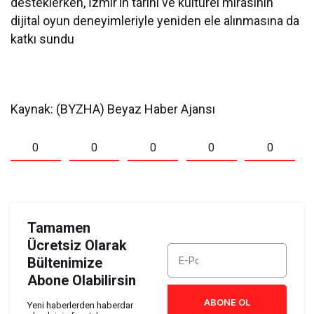
desteklerken, İzmir’in tarihi ve kültürel mirasının
dijital oyun deneyimleriyle yeniden ele alınmasına da
katkı sundu
Kaynak: (BYZHA) Beyaz Haber Ajansı
0
0
0
0
0
Tamamen
Ücretsiz Olarak
Bültenimize
Abone Olabilirsin
ABONE OL
Yeni haberlerden haberdar