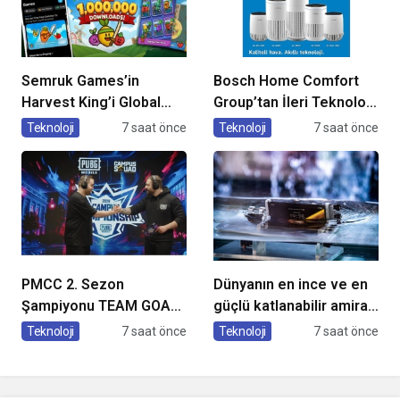
Semruk Games’in
Bosch Home Comfort
Harvest King’i Global
Group’tan İleri Teknoloji
Pazarda Oyuncularla
Hava Temizleme
Teknoloji
7 saat önce
Teknoloji
7 saat önce
Buluştu!
Cihazları
PMCC 2. Sezon
Dünyanın en ince ve en
Şampiyonu TEAM GOAT
güçlü katlanabilir amiral
Oldu
gemisi HONOR Magic V6
Teknoloji
7 saat önce
Teknoloji
7 saat önce
Türkiye’de