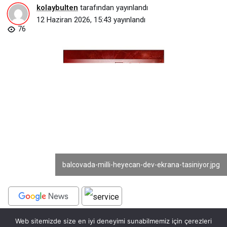
kolaybulten
tarafından yayınlandı
12 Haziran 2026, 15:43
yayınlandı
76
balcovada-milli-heyecan-dev-ekrana-tasiniyor.jpg
Web sitemizde size en iyi deneyimi sunabilmemiz için çerezleri
BEĞEN
PAYLAŞ