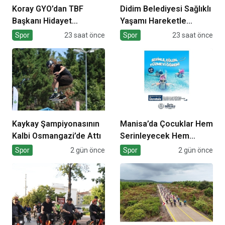
Koray GYO’dan TBF
Didim Belediyesi Sağlıklı
Başkanı Hidayet
Yaşamı Hareketle
Türkoğlu’na ziyaret
Destekliyor
Spor
23 saat önce
Spor
23 saat önce
Kaykay Şampiyonasının
Manisa’da Çocuklar Hem
Kalbi Osmangazi’de Attı
Serinleyecek Hem
Yüzme Öğrenecek
Spor
2 gün önce
Spor
2 gün önce