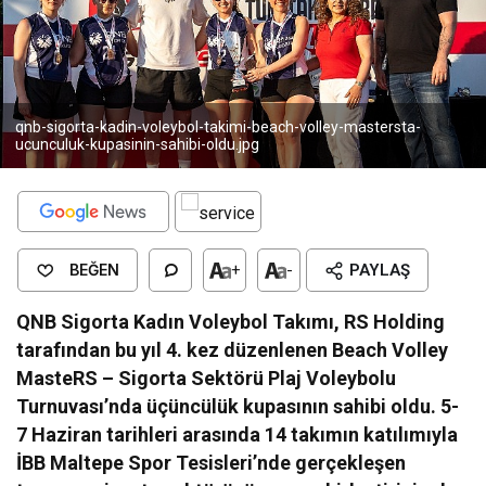
qnb-sigorta-kadin-voleybol-takimi-beach-volley-mastersta-
ucunculuk-kupasinin-sahibi-oldu.jpg
BEĞEN
+
-
PAYLAŞ
QNB Sigorta Kadın Voleybol Takımı, RS Holding
tarafından bu yıl 4. kez düzenlenen Beach Volley
MasteRS – Sigorta Sektörü Plaj Voleybolu
Turnuvası’nda üçüncülük
kupasının sahibi oldu. 5-
7 Haziran tarihleri arasında 14 takımın katılımıyla
İBB Maltepe Spor Tesisleri’nde gerçekleşen