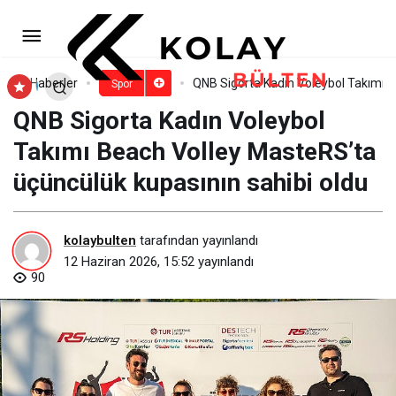
Balçova’da Milli Heyecan Dev
Ekrana Taşınıyor
Paylaş
Yorum Yap
Haberler
QNB Sigorta Kadın Voleybol Takımı B
Spor
QNB Sigorta Kadın Voleybol
Takımı Beach Volley MasteRS’ta
üçüncülük kupasının sahibi oldu
kolaybulten
tarafından yayınlandı
12 Haziran 2026, 15:52
yayınlandı
90