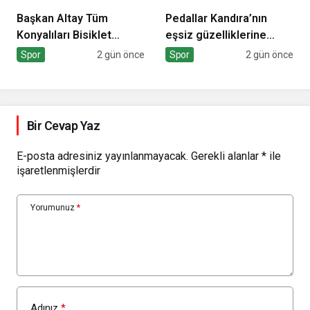
Başkan Altay Tüm
Pedallar Kandıra’nın
Konyalıları Bisiklet
eşsiz güzelliklerine
Festivali’ne Davet Etti
çevrilecek
Spor
2 gün önce
Spor
2 gün önce
Bir Cevap Yaz
E-posta adresiniz yayınlanmayacak.
Gerekli alanlar
*
ile
işaretlenmişlerdir
Yorumunuz
*
Adınız
*