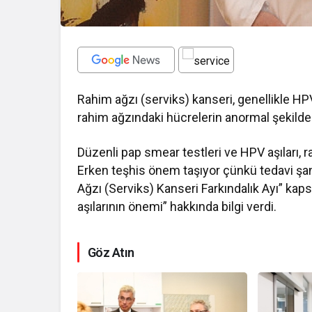
Rahim ağzı (serviks) kanseri, genellikle HP
rahim ağzındaki hücrelerin anormal şekild
Düzenli pap smear testleri ve HPV aşıları, 
Erken teşhis önem taşıyor çünkü tedavi şan
Ağzı (Serviks) Kanseri Farkındalık Ayı” ka
aşılarının önemi” hakkında bilgi verdi.
Göz Atın