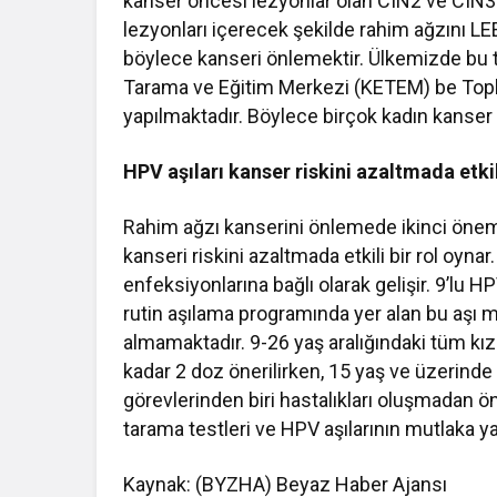
kanser öncesi lezyonlar olan CIN2 ve CI
lezyonları içerecek şekilde rahim ağzını L
böylece kanseri önlemektir. Ülkemizde bu t
Tarama ve Eğitim Merkezi (KETEM) be Toplu
yapılmaktadır. Böylece birçok kadın kanse
HPV aşıları kanser riskini azaltmada etki
Rahim ağzı kanserini önlemede ikinci önemli 
kanseri riskini azaltmada etkili bir rol oy
enfeksiyonlarına bağlı olarak gelişir. 9’lu
rutin aşılama programında yer alan bu aşı
almamaktadır. 9-26 yaş aralığındaki tüm kı
kadar 2 doz önerilirken, 15 yaş ve üzerind
görevlerinden biri hastalıkları oluşmadan ö
tarama testleri ve HPV aşılarının mutlaka y
Kaynak: (BYZHA) Beyaz Haber Ajansı