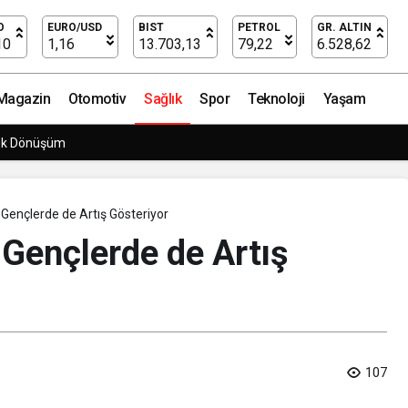
O
EURO/USD
BIST
PETROL
GR. ALTIN
10
1,16
13.703,13
79,22
6.528,62
Magazin
Otomotiv
Sağlık
Spor
Teknoloji
Yaşam
rpriz Doğum Günü Kutlaması!
Gençlerde de Artış Gösteriyor
Gençlerde de Artış
107