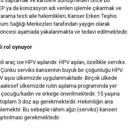
N3’ü saptamak ve kansere dönüşmeden önce bu
EEP ya da konizasyon adı verilen işlemle çıkarmak ve
arama testi aile hekimlikleri, Kanser Erken Teşhis
m Sağlığı Merkezleri tarafından yaygın olarak
r öncesi aşamada yakalanmakta ve tedavi edilmektedir.
li rol oynuyor
araç ise HPV aşılarıdır. HPV aşıları, özellikle serviks
nar. Çünkü serviks kanserinin büyük bir çoğunluğu HPV
 HPV aşısı ülkemizde uygulanmaktadır. Birçok ülkede
 maalesef ülkemizde rutin aşılama programında yer
z çocuğu/kadın ve erkeğe önerilmektedir. 15 yaşına
e toplam 3 doz aşı gerekmektedir. Hekimliğin ana
nlemektir. Bu sebeple rahim ağzı (serviks) kanseri
aptırılması gerekmektedir.