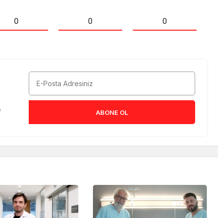
0
0
0
e
ABONE OL