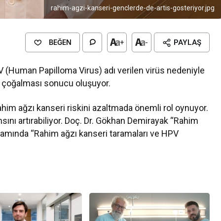
rahim-agzi-kanseri-genclerde-de-artis-gosteriyor.jpg
BEĞEN
+
-
PAYLAŞ
V (Human Papilloma Virus) adı verilen virüs nedeniyle
e çoğalması sonucu oluşuyor.
rahim ağzı kanseri riskini azaltmada önemli rol oynuyor.
sını artırabiliyor. Doç. Dr. Gökhan Demirayak “Rahim
psamında “Rahim ağzı kanseri taramaları ve HPV