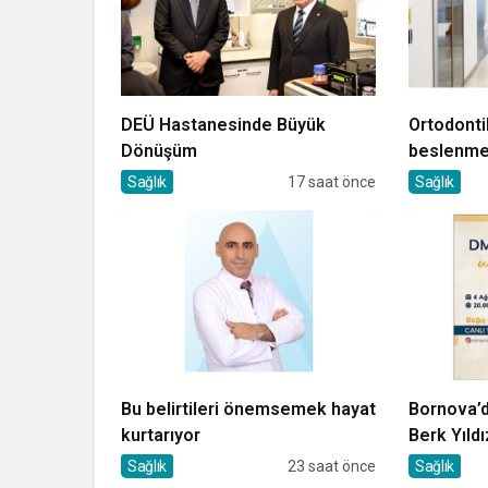
DEÜ Hastanesinde Büyük
Ortodonti
Dönüşüm
beslenmey
Sağlık
17 saat önce
Sağlık
Bu belirtileri önemsemek hayat
Bornova’d
kurtarıyor
Berk Yıldı
Sağlık
23 saat önce
Sağlık