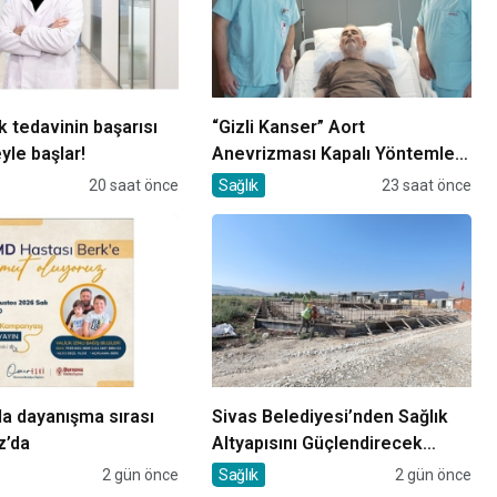
k tedavinin başarısı
“Gizli Kanser” Aort
le başlar!
Anevrizması Kapalı Yöntemle
Tedavi Edildi
20 saat önce
Sağlık
23 saat önce
a dayanışma sırası
Sivas Belediyesi’nden Sağlık
z’da
Altyapısını Güçlendirecek
Yatırım
2 gün önce
Sağlık
2 gün önce