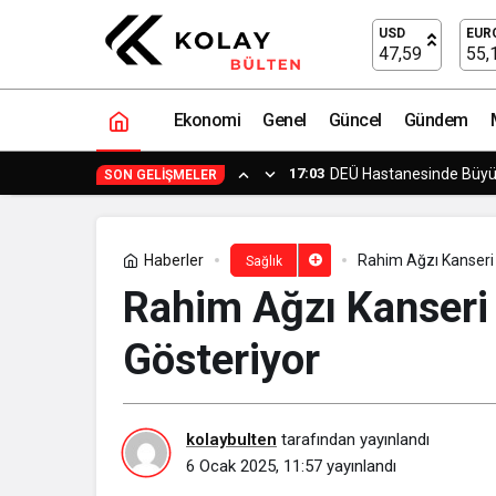
Burhaniye’de “Önce Sağlık”
USD
EUR
47,59
55,
Ekonomi
Genel
Güncel
Gündem
14:23
Yapımcı Suat Yanç’a Sü
SON GELIŞMELER
Haberler
Rahim Ağzı Kanseri 
Sağlık
Rahim Ağzı Kanseri 
Gösteriyor
kolaybulten
tarafından yayınlandı
6 Ocak 2025, 11:57
yayınlandı