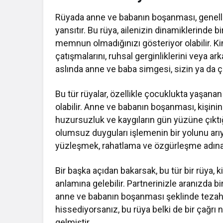
Rüyada anne ve babanın boşanması, genellikl
yansıtır. Bu rüya, ailenizin dinamiklerinde
memnun olmadığınızı gösteriyor olabilir. Kim
çatışmalarını, ruhsal gerginliklerini veya arkad
aslında anne ve baba simgesi, sizin ya da çe
Bu tür rüyalar, özellikle çocuklukta yaşanan
olabilir. Anne ve babanın boşanması, kişini
huzursuzluk ve kaygıların gün yüzüne çıktı
olumsuz duyguları işlemenin bir yolunu arıy
yüzleşmek, rahatlama ve özgürleşme adına ö
Bir başka açıdan bakarsak, bu tür bir rüya, kiş
anlamına gelebilir. Partnerinizle aranızda 
anne ve babanın boşanması şeklinde tezahü
hissediyorsanız, bu rüya belki de bir çağrı n
gelmiştir.