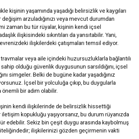
e kişinin yaşamında yaşadığı belirsizlik ve kaygıları
 bir değişim arzuladığınızı veya mevcut durumdan
i zaman bu tür rüyalar, kişinin kendi içsel
aşlık ilişkisindeki sıkıntıları da yansıtabilir. Yani,
vrenizdeki ilişkilerdeki çatışmaları temsil ediyor.
 travmalar veya aile içindeki huzursuzluklarla bağlantılı
n sahip olduğu güvenlik duygusunun sarsıldığını, içsel
ğını simgeler. Belki de bugüne kadar yaşadığınız
orsunuz. İçsel bir yolculuğa çıkıp, bu duygularla
nemli bir adım olabilir.
inin kendi ilişkilerinde de belirsizlik hissettiği
bir iletişim kopukluğu yaşıyorsanız, bu durum rüyanızda
r edebilir. Sekiz bin çeşit duygu arasında kaybolmuş
iteliğindedir; ilişkilerinizi gözden geçirmenin vakti