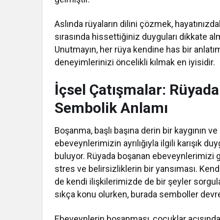
Aslında rüyaların dilini çözmek, hayatınızda
sırasında hissettiğiniz duyguları dikkate alm
Unutmayın, her rüya kendine has bir anlatım d
deneyimlerinizi öncelikli kılmak en iyisidir.
İçsel Çatışmalar: Rüyad
Sembolik Anlamı
Boşanma, başlı başına derin bir kaygının ve 
ebeveynlerimizin ayrılığıyla ilgili karışık 
buluyor. Rüyada boşanan ebeveynlerimizi 
stres ve belirsizliklerin bir yansıması. K
de kendi ilişkilerimizde de bir şeyler sorg
sıkça konu olurken, burada semboller devre
Ebeveynlerin boşanması, çocuklar açısından g