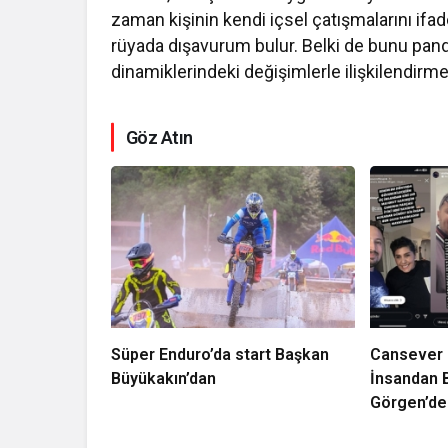
zaman kişinin kendi içsel çatışmalarını ifad
rüyada dışavurum bulur. Belki de bunu pan
dinamiklerindeki değişimlerle ilişkilendi
Göz Atın
Süper Enduro’da start Başkan
Cansever 
Büyükakın’dan
İnsandan B
Görgen’de
Duygusal 