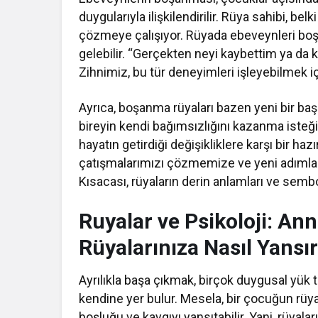
duygularıyla ilişkilendirilir. Rüya sahibi, bel
çözmeye çalışıyor. Rüyada ebeveynleri boş
gelebilir. “Gerçekten neyi kaybettim ya da ko
Zihnimiz, bu tür deneyimleri işleyebilmek içi
Ayrıca, boşanma rüyaları bazen yeni bir başla
bireyin kendi bağımsızlığını kazanma isteğiy
hayatın getirdiği değişikliklere karşı bir hazı
çatışmalarımızı çözmemize ve yeni adımlar
Kısacası, rüyaların derin anlamları ve sembo
Ruyalar ve Psikoloji: Ann
Rüyalarınıza Nasıl Yansı
Ayrılıkla başa çıkmak, birçok duygusal yük ta
kendine yer bulur. Mesela, bir çocuğun rüy
boşluğu ve kaygıyı yansıtabilir. Yani, rüyaları