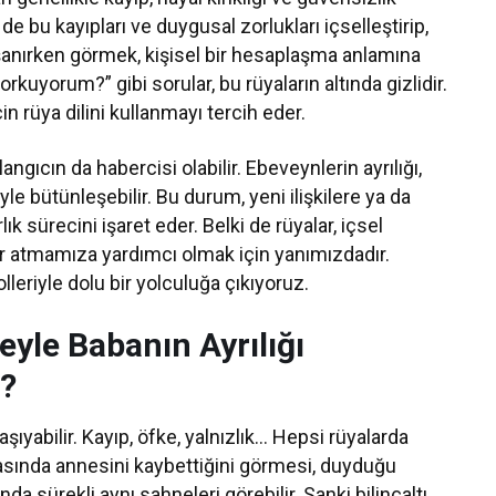
ki de bu kayıpları ve duygusal zorlukları içselleştirip,
anırken görmek, kişisel bir hesaplaşma anlamına
rkuyorum?” gibi sorular, bu rüyaların altında gizlidir.
n rüya dilini kullanmayı tercih eder.
ngıcın da habercisi olabilir. Ebeveynlerin ayrılığı,
le bütünleşebilir. Bu durum, yeni ilişkilere ya da
rlık sürecini işaret eder. Belki de rüyalar, içsel
 atmamıza yardımcı olmak için yanımızdadır.
lleriyle dolu bir yolculuğa çıkıyoruz.
eyle Babanın Ayrılığı
r?
şıyabilir. Kayıp, öfke, yalnızlık… Hepsi rüyalarda
asında annesini kaybettiğini görmesi, duyduğu
nda sürekli aynı sahneleri görebilir. Sanki bilinçaltı,