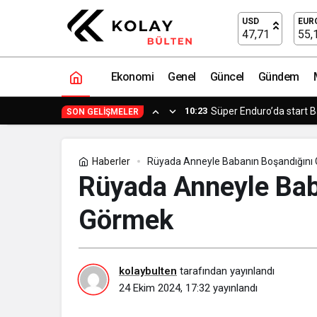
Rüyada Anneyle Babanın Boşandığını 
USD
EUR
47,71
55,
Ekonomi
Genel
Güncel
Gündem
10:23
Süper Enduro’da start 
SON GELIŞMELER
Haberler
Rüyada Anneyle Babanın Boşandığını 
Rüyada Anneyle Bab
Görmek​
kolaybulten
tarafından yayınlandı
24 Ekim 2024, 17:32
yayınlandı