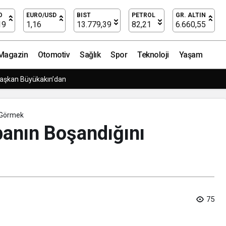
Görmek​
O
EURO/USD
BIST
PETROL
GR. ALTIN
19
1,16
13.779,39
82,21
6.660,55
Magazin
Otomotiv
Sağlık
Spor
Teknoloji
Yaşam
Başkan Büyükakın’dan
Görmek​
anın Boşandığını
75