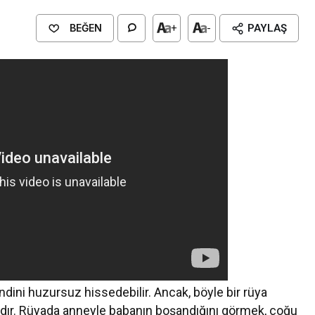
BEĞEN
+
-
PAYLAŞ
ndini huzursuz hissedebilir. Ancak, böyle bir rüya
sıdır. Rüyada anneyle babanın boşandığını görmek, çoğu