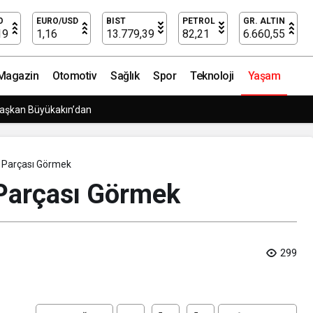
O
EURO/USD
BIST
PETROL
GR. ALTIN
19
1,16
13.779,39
82,21
6.660,55
Magazin
Otomotiv
Sağlık
Spor
Teknoloji
Yaşam
Başkan Büyükakın’dan
 Parçası Görmek​
Parçası Görmek​
299