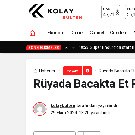
Rüyada Bacakta Et Parçası Görmek​
USD
EUR
47,71
55,
Ekonomi
Genel
Güncel
Gündem
10:23
Süper Enduro’da start 
SON GELIŞMELER
Haberler
Rüyada Bacakta Et
Yaşam
Rüyada Bacakta Et 
kolaybulten
tarafından yayınlandı
29 Ekim 2024, 13:20
yayınlandı