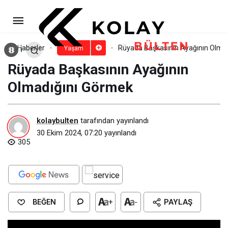
Rüyada Başkasının Ayak
Kokusunu Duymak​
Paylaş
Yorum Yap
Haberler
Rüyada Başkasının Ayağının Olmad
Yaşam
Rüyada Başkasının Ayağının
Olmadığını Görmek​
kolaybulten
tarafından yayınlandı
30 Ekim 2024, 07:20
yayınlandı
305
BEĞEN
+
-
PAYLAŞ