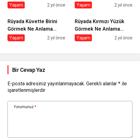
Ne Anlama Gelir?
Ne Anlama Gelir?
Yaşam
2 yıl önce
Yaşam
2 yıl önce
Rüyada Küvette Birini
Rüyada Kırmızı Yüzük
Görmek Ne Anlama
Görmek Ne Anlama
Gelir?
Gelir?
Yaşam
2 yıl önce
Yaşam
2 yıl önce
Bir Cevap Yaz
E-posta adresiniz yayınlanmayacak.
Gerekli alanlar
*
ile
işaretlenmişlerdir
Yorumunuz
*