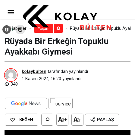
Rüyada Bir Erkeğin Sana
Yaklaşması​
Paylaş
Yorum Yap
Haberler
Rüyada Bir Erkeğin Topuklu Ayakka
Yaşam
Rüyada Bir Erkeğin Topuklu
Ayakkabı Giymesi​
kolaybulten
tarafından yayınlandı
1 Kasım 2024, 16:20
yayınlandı
349
BEĞEN
+
-
PAYLAŞ