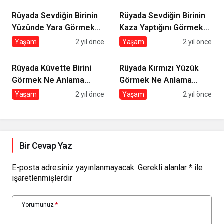
Rüyada Sevdiğin Birinin
Rüyada Sevdiğin Birinin
Yüzünde Yara Görmek
Kaza Yaptığını Görmek
Ne Anlama Gelir?
Ne Anlama Gelir?
Yaşam
2 yıl önce
Yaşam
2 yıl önce
Rüyada Küvette Birini
Rüyada Kırmızı Yüzük
Görmek Ne Anlama
Görmek Ne Anlama
Gelir?
Gelir?
Yaşam
2 yıl önce
Yaşam
2 yıl önce
Bir Cevap Yaz
E-posta adresiniz yayınlanmayacak.
Gerekli alanlar
*
ile
işaretlenmişlerdir
Yorumunuz
*