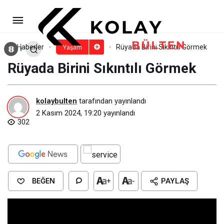
Rüyada Birine Bay Bay Etmek​
Paylaş
Yorum Yap
Haberler
Rüyada Birini Sıkıntılı Görmek​
Yaşam
Rüyada Birini Sıkıntılı Görmek​
kolaybulten
tarafından yayınlandı
2 Kasım 2024, 19:20
yayınlandı
302
BEĞEN
+
-
PAYLAŞ