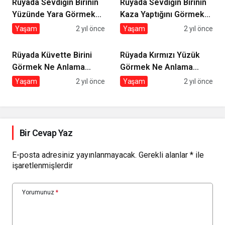
Rüyada Sevdiğin Birinin
Rüyada Sevdiğin Birinin
Yüzünde Yara Görmek
Kaza Yaptığını Görmek
Ne Anlama Gelir?
Ne Anlama Gelir?
Yaşam
2 yıl önce
Yaşam
2 yıl önce
Rüyada Küvette Birini
Rüyada Kırmızı Yüzük
Görmek Ne Anlama
Görmek Ne Anlama
Gelir?
Gelir?
Yaşam
2 yıl önce
Yaşam
2 yıl önce
Bir Cevap Yaz
E-posta adresiniz yayınlanmayacak.
Gerekli alanlar
*
ile
işaretlenmişlerdir
Yorumunuz
*