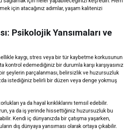
zu sağlamak için neler yapabileceğinizi keşfedin. Hem
rmek için atacağınız adımlar, yaşam kalitenizi
ı: Psikolojik Yansımaları ve
ellikle kaygı, stres veya bir tür kaybetme korkusunun
tta kontrol edemediğiniz bir durumla karşı karşıyasınız
 bir şeylerin parçalanması, belirsizlik ve huzursuzluk
ızda istediğiniz belirli bir düzen veya denge yokmuş
ukları ya da hayal kırıklıklarını temsil edebilir.
orun, ya da iş yerinde hissettiğiniz huzursuzluk bu
labilir. Kendi iç dünyanızda bir çatışma yaşarken,
uların dış dünyaya yansıması olarak ortaya çıkabilir.