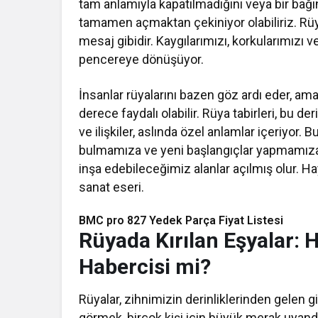
tam anlamıyla kapatılmadığını veya bir bağın
tamamen açmaktan çekiniyor olabiliriz. Rüy
mesaj gibidir. Kaygılarımızı, korkularımızı ve 
pencereye dönüşüyor.
İnsanlar rüyalarını bazen göz ardı eder, ama
derece faydalı olabilir. Rüya tabirleri, bu de
ve ilişkiler, aslında özel anlamlar içeriyo
bulmamıza ve yeni başlangıçlar yapmamıza 
inşa edebileceğimiz alanlar açılmış olur. Haya
sanat eseri.
BMC pro 827 Yedek Parça Fiyat Listesi​
Rüyada Kırılan Eşyalar: 
Habercisi mi?
Rüyalar, zihnimizin derinliklerinden gelen gi
görmek, birçok kişi için büyük merak uyandır