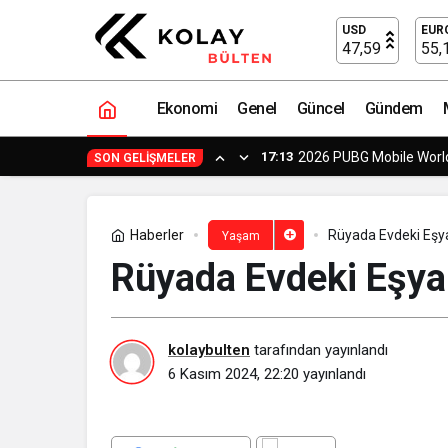
Rüyada Evdeki Eşyaların Kırıldığını G
USD
EUR
47,59
55,
Ekonomi
Genel
Güncel
Gündem
17:13
2026 PUBG Mobile World
SON GELIŞMELER
Haberler
Rüyada Evdeki Eşyal
Yaşam
Rüyada Evdeki Eşyal
kolaybulten
tarafından yayınlandı
6 Kasım 2024, 22:20
yayınlandı