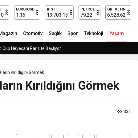
örmek
O
EURO/USD
BIST
PETROL
GR. ALTIN
10
1,16
13.703,13
79,22
6.528,62
Magazin
Otomotiv
Sağlık
Spor
Teknoloji
Yaşam
 Cup Heyecanı Paris’te Başlıyor
arın Kırıldığını Görmek
arın Kırıldığını Görmek
331