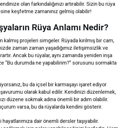
dinize olan farkındalığınızı artırabilir. Sizin bu rüya
ine keşfetme zamanınız gelmiş olabilir!
 Eşyaların Rüya Anlamı Nedir?
ım kalmış projeleri simgeler. Rüyada kırılmış bir cam,
ilerimizde zaman zaman yaşadığımız iletişimsizlik ve
karartır. Ancak bu rüyalar, aynı zamanda yeniden inşa
ize “Bu durumda ne yapabilirim?” sorusunu sormakta
üyorsanız, bu da içsel bir karmaşayı işaret ediyor
n dışavurumu olarak kabul edilir. Kendinizi düzenlemek,
zı düzene sokmak adına önemli bir adım olabilir.
 uçurum varsa, bu da rüyalarda kendini gösterir.
hayatlarımıza dair önemli dersler taşıyabilir.