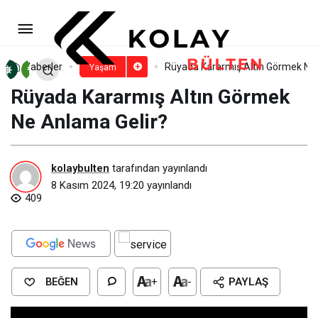
Rüyada Kardeşinin Dayak
Yediğini Görmek Ne Anlama Gelir?
Paylaş
Yorum Yap
Haberler
Rüyada Kararmış Altın Görmek Ne
Yaşam
Rüyada Kararmış Altın Görmek
Ne Anlama Gelir?
kolaybulten
tarafından yayınlandı
8 Kasım 2024, 19:20
yayınlandı
409
BEĞEN
+
-
PAYLAŞ