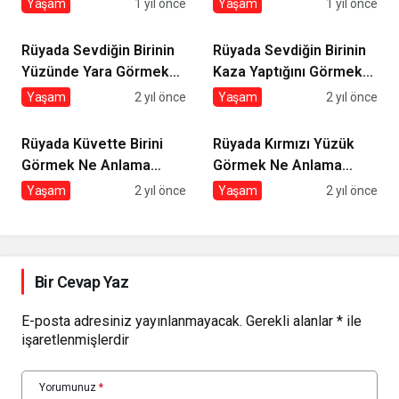
Yaşam
1 yıl önce
Yaşam
1 yıl önce
Rüyada Sevdiğin Birinin
Rüyada Sevdiğin Birinin
Yüzünde Yara Görmek
Kaza Yaptığını Görmek
Ne Anlama Gelir?
Ne Anlama Gelir?
Yaşam
2 yıl önce
Yaşam
2 yıl önce
Rüyada Küvette Birini
Rüyada Kırmızı Yüzük
Görmek Ne Anlama
Görmek Ne Anlama
Gelir?
Gelir?
Yaşam
2 yıl önce
Yaşam
2 yıl önce
Bir Cevap Yaz
E-posta adresiniz yayınlanmayacak.
Gerekli alanlar
*
ile
işaretlenmişlerdir
Yorumunuz
*