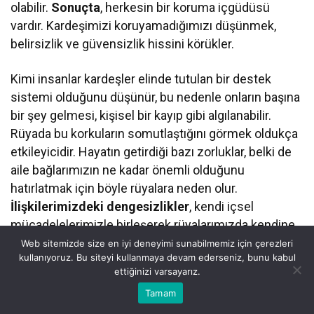
olabilir.
Sonuçta
, herkesin bir koruma içgüdüsü
vardır. Kardeşimizi koruyamadığımızı düşünmek,
belirsizlik ve güvensizlik hissini körükler.
Kimi insanlar kardeşler elinde tutulan bir destek
sistemi olduğunu düşünür, bu nedenle onların başına
bir şey gelmesi, kişisel bir kayıp gibi algılanabilir.
Rüyada bu korkuların somutlaştığını görmek oldukça
etkileyicidir. Hayatın getirdiği bazı zorluklar, belki de
aile bağlarımızın ne kadar önemli olduğunu
hatırlatmak için böyle rüyalara neden olur.
İlişkilerimizdeki dengesizlikler
, kendi içsel
mücadelelerimizle birleşerek rüyalarımızda kendine
yer bulur.
Web sitemizde size en iyi deneyimi sunabilmemiz için çerezleri
kullanıyoruz. Bu siteyi kullanmaya devam ederseniz, bunu kabul
ettiğinizi varsayarız.
Unutmayın ki rüyaların anlamları son derece
Bu web sitesinde en iyi deneyimi yaşamanızı sağlamak için
Tamam
Anasayfa
Akış
Eczaneler
Trafik
bireyseldir. Rüyalarımızda gördüğümüz her ayrıntı,
Kabul
çerezler kullanılmaktadır.