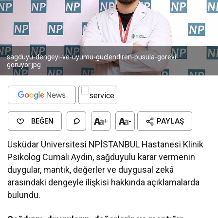
sagduyu-dengeyi-ve-uyumu-guclendiren-pusula-gorevi-
goruyor.jpg
BEĞEN
+
-
PAYLAŞ
Üsküdar Üniversitesi NPİSTANBUL Hastanesi Klinik
Psikolog Cumali Aydın, sağduyulu karar vermenin
duygular, mantık, değerler ve duygusal zekâ
arasındaki dengeyle ilişkisi hakkında açıklamalarda
bulundu.