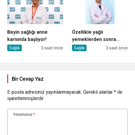
Beyin sağlığı anne
Özellikle yağlı
karnında başlıyor!
yemeklerden sonra
başlıyorsa, gecikmeyin
Sağlık
3 saat önce
Sağlık
3 saat önce
Bir Cevap Yaz
E-posta adresiniz yayınlanmayacak.
Gerekli alanlar
*
ile
işaretlenmişlerdir
Yorumunuz
*