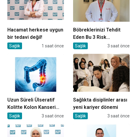
Hacamat herkese uygun
Böbreklerinizi Tehdit
bir tedavi değil!
Eden Bu 3 Risk
Faktörüne Dikkat!
Sağlık
1 saat önce
Sağlık
3 saat önce
Uzun Süreli Ülseratif
Sağlıkta disiplinler arası
Kolitte Kolon Kanseri
yeni kariyer dönemi
Riski Artıyor mu?
Sağlık
3 saat önce
Sağlık
3 saat önce