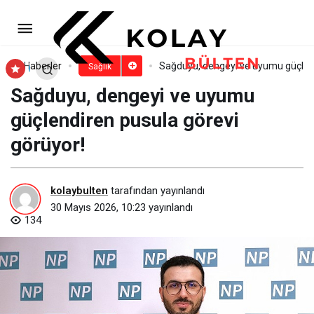
“Günde en az üç kez sarılın!”
Paylaş
Yorum Yap
Haberler
Sağduyu, dengeyi ve uyumu güçlend
Sağlık
Sağduyu, dengeyi ve uyumu
güçlendiren pusula görevi
görüyor!
kolaybulten
tarafından yayınlandı
30 Mayıs 2026, 10:23
yayınlandı
134