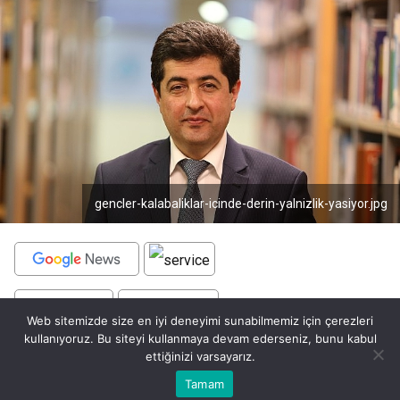
gencler-kalabaliklar-icinde-derin-yalnizlik-yasiyor.jpg
BEĞEN
PAYLAŞ
Web sitemizde size en iyi deneyimi sunabilmemiz için çerezleri
kullanıyoruz. Bu siteyi kullanmaya devam ederseniz, bunu kabul
Üsküdar Üniversitesi ve Method Research
ettiğinizi varsayarız.
Company’nin Türkiye genelinde 18-29 yaş arası bin 9
Bu web sitesinde en iyi deneyimi yaşamanızı sağlamak için
Tamam
Anasayfa
Akış
Eczaneler
Trafik
Kabul
gençle gerçekleştirdiği “Gençlik, Yalnızlık ve
çerezler kullanılmaktadır.