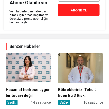
Abone Olabilirsin
ABONE OL
Yeni haberlerden haberdar
olmak için fırsatı kaçırma ve
ücretsiz e-posta aboneliğini
hemen başlat.
Benzer Haberler
Hacamat herkese uygun
Böbreklerinizi Tehdit
bir tedavi değil!
Eden Bu 3 Risk
Faktörüne Dikkat!
Sağlık
14 saat önce
Sağlık
16 saat önce