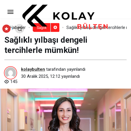
Gençler, kalabalıklar içinde derin
yalnızlık yaşıyor!
Paylaş
Yorum Yap
Haberler
Sağlıklı yılbaşı dengeli tercihlerle
Sağlık
Sağlıklı yılbaşı dengeli
tercihlerle mümkün!
kolaybulten
tarafından yayınlandı
30 Aralık 2025, 12:12
yayınlandı
145