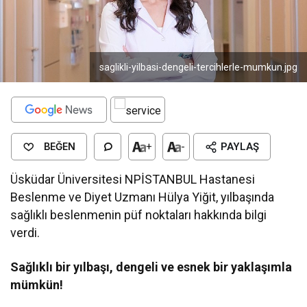
saglikli-yilbasi-dengeli-tercihlerle-mumkun.jpg
BEĞEN
+
-
PAYLAŞ
Üsküdar Üniversitesi NPİSTANBUL Hastanesi
Beslenme ve Diyet Uzmanı Hülya Yiğit, yılbaşında
sağlıklı beslenmenin püf noktaları hakkında bilgi
verdi.
Sağlıklı bir yılbaşı, dengeli ve esnek bir yaklaşımla
mümkün!