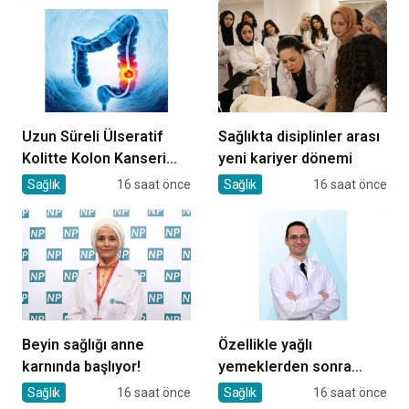
Uzun Süreli Ülseratif
Sağlıkta disiplinler arası
Kolitte Kolon Kanseri
yeni kariyer dönemi
Riski Artıyor mu?
Sağlık
16 saat önce
Sağlık
16 saat önce
Beyin sağlığı anne
Özellikle yağlı
karnında başlıyor!
yemeklerden sonra
başlıyorsa, gecikmeyin
Sağlık
16 saat önce
Sağlık
16 saat önce