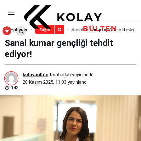
Uzmanından kozmetik ürün
seçimi uyarısı!
Paylaş
Yorum Yap
Haberler
Sanal kumar gençliği tehdit ediyor!
Sağlık
Sanal kumar gençliği tehdit
ediyor!
kolaybulten
tarafından yayınlandı
28 Kasım 2025, 11:03
yayınlandı
143