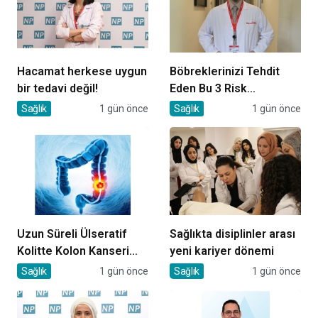
Hacamat herkese uygun
Böbreklerinizi Tehdit
bir tedavi değil!
Eden Bu 3 Risk
Faktörüne Dikkat!
Sağlık
1 gün önce
Sağlık
1 gün önce
Uzun Süreli Ülseratif
Sağlıkta disiplinler arası
Kolitte Kolon Kanseri
yeni kariyer dönemi
Riski Artıyor mu?
Sağlık
1 gün önce
Sağlık
1 gün önce