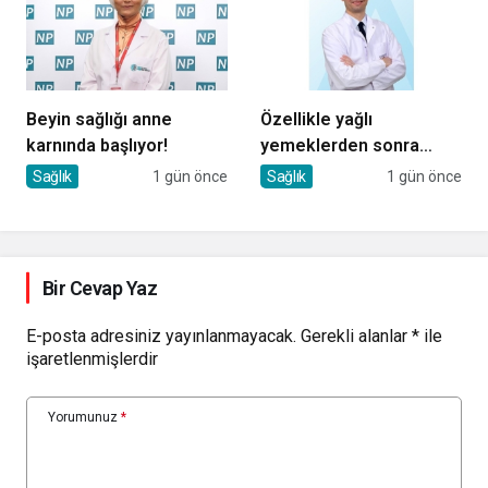
Beyin sağlığı anne
Özellikle yağlı
karnında başlıyor!
yemeklerden sonra
başlıyorsa, gecikmeyin
Sağlık
1 gün önce
Sağlık
1 gün önce
Bir Cevap Yaz
E-posta adresiniz yayınlanmayacak.
Gerekli alanlar
*
ile
işaretlenmişlerdir
Yorumunuz
*