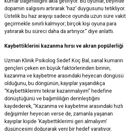
kumar bağımlılığını akla getiriyor. Bu oyunlar, beyinde
dopamin salgısını artırarak ‘haz’ duygusunu tetikliyor.
Üstelik bu haz arayışı sadece oyunda uzun süre vakit
geçirmekle sınırlı kalmıyor; birçok kişi oyuna para
yatırarak bu süreci daha da artırıyor.” diye anlattı.
Kaybettiklerini kazanma hırsı ve akran popülerliği
Uzman Klinik Psikolog Sedef Koç Bal, sanal kumarın
gençleri çeken en büyük faktörlerinden birinin,
kazanma ve kaybetme arasındaki heyecan döngüsü
olduğunu, bu döngünün, kayıplar yaşandıkça
“Kaybettiklerimi tekrar kazanmalıyım” hedefine
dönüştüğünü ve bağımlılığın derinleştiğini
kaydederek, “Kazanma ve kaybetme arasındaki hızlı
değişimler heyecan verse de, zamanla yaşanan
kayıplar kişide ‘Kaybettiklerimi geri almalıyım’
düşüncesini doğurarak yeni bir hedef yaratıyor.