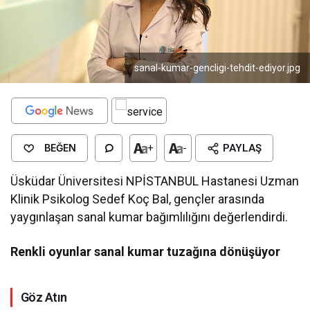
sanal-kumar-gencligi-tehdit-ediyor.jpg
BEĞEN
+
-
PAYLAŞ
Üsküdar Üniversitesi NPİSTANBUL Hastanesi Uzman
Klinik Psikolog Sedef Koç Bal, gençler arasında
yaygınlaşan sanal kumar bağımlılığını değerlendirdi.
Renkli oyunlar sanal kumar tuzağına dönüşüyor
Göz Atın