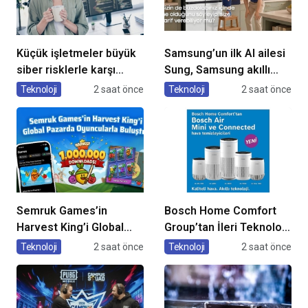
Küçük işletmeler büyük
Samsung’un ilk AI ailesi
siber risklerle karşı
Sung, Samsung akıllı
karşıya
yaşam deneyimini
Teknoloji
2 saat önce
Teknoloji
2 saat önce
ekranlara taşıyor
Semruk Games’in
Bosch Home Comfort
Harvest King’i Global
Group’tan İleri Teknoloji
Pazarda Oyuncularla
Hava Temizleme
Teknoloji
2 saat önce
Teknoloji
2 saat önce
Buluştu!
Cihazları