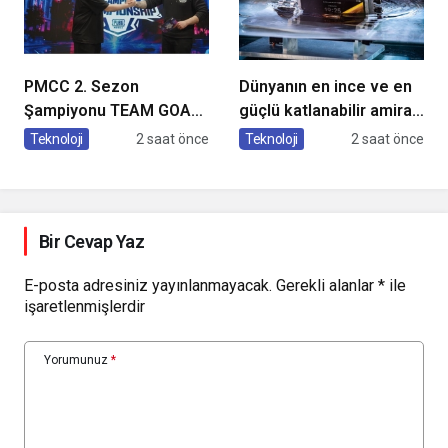
PMCC 2. Sezon
Dünyanın en ince ve en
Şampiyonu TEAM GOAT
güçlü katlanabilir amiral
Oldu
gemisi HONOR Magic V6
Teknoloji
2 saat önce
Teknoloji
2 saat önce
Türkiye’de
Bir Cevap Yaz
E-posta adresiniz yayınlanmayacak.
Gerekli alanlar
*
ile
işaretlenmişlerdir
Yorumunuz
*