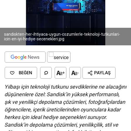
sandiskten-her-ihtiyaca-uygun-cozumlerle-teknoloji-tutkunlari-
icin-en-iyi-hediye-secenekleri.jpg
BEĞEN
+
-
PAYLAŞ
Yılbaşı için teknoloji tutkunu sevdiklerine ne alacağını
düşünenlere özel: Sandisk’in yüksek performanslı,
şık ve yenilikçi depolama çözümleri, fotoğrafçılardan
öğrencilere, içerik üreticilerinden oyunculara kadar
herkes için ideal hediye seçenekleri sunuyor.
Sandisk’in depolama çözümleri, yenilikçilik, stil ve