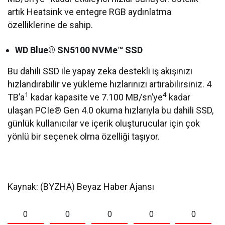
artık Heatsink ve entegre RGB aydınlatma
özelliklerine de sahip.
WD Blue® SN5100 NVMe™ SSD
Bu dahili SSD ile yapay zeka destekli iş akışınızı
hızlandırabilir ve yükleme hızlarınızı artırabilirsiniz. 4
1
4
TB’a
kadar kapasite ve 7.100 MB/sn’ye
kadar
ulaşan PCIe® Gen 4.0 okuma hızlarıyla bu dahili SSD,
günlük kullanıcılar ve içerik oluşturucular için çok
yönlü bir seçenek olma özelliği taşıyor.
Kaynak: (BYZHA) Beyaz Haber Ajansı
0
0
0
0
0