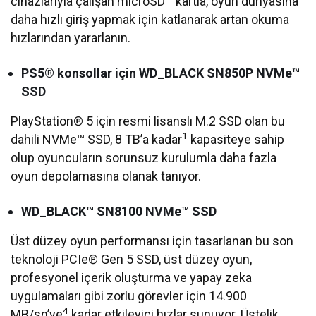
cihazlarıyla çalışan microSD™ kartla, oyun dünyasına
daha hızlı giriş yapmak için katlanarak artan okuma
hızlarından yararlanın.
PS5® konsollar için WD_BLACK SN850P NVMe™
SSD
PlayStation® 5 için resmi lisanslı M.2 SSD olan bu
1
dahili NVMe™ SSD, 8 TB’a kadar
kapasiteye sahip
olup oyuncuların sorunsuz kurulumla daha fazla
oyun depolamasına olanak tanıyor.
WD_BLACK™ SN8100 NVMe™ SSD
Üst düzey oyun performansı için tasarlanan bu son
teknoloji PCIe® Gen 5 SSD, üst düzey oyun,
profesyonel içerik oluşturma ve yapay zeka
uygulamaları gibi zorlu görevler için 14.900
4
MB/sn’ye
kadar etkileyici hızlar sunuyor. Üstelik