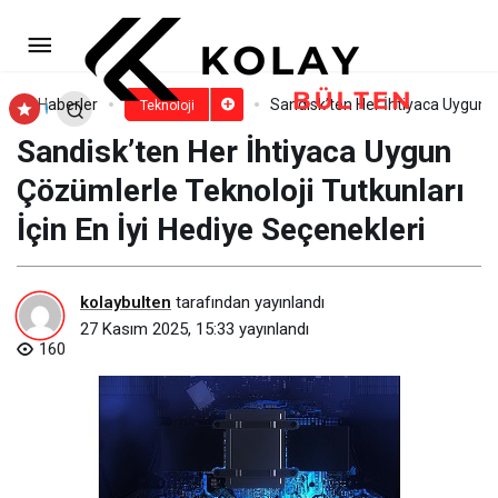
Vodafone’dan 5G’de Yapay Zeka
Destekli Müşteri Deneyimi
Paylaş
Yorum Yap
Haberler
Sandisk’ten Her İhtiyaca Uygun Ç
Teknoloji
Sandisk’ten Her İhtiyaca Uygun
Çözümlerle Teknoloji Tutkunları
İçin En İyi Hediye Seçenekleri
kolaybulten
tarafından yayınlandı
27 Kasım 2025, 15:33
yayınlandı
160