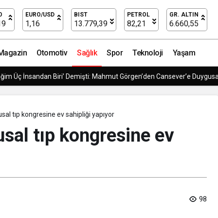
an ameliyatsız kurtuldu
O
EURO/USD
BIST
PETROL
GR. ALTIN
19
1,16
13.779,39
82,21
6.660,55
Magazin
Otomotiv
Sağlık
Spor
Teknoloji
Yaşam
 Modern Lojistik Çözümleri
usal tıp kongresine ev sahipliği yapıyor
usal tıp kongresine ev
98