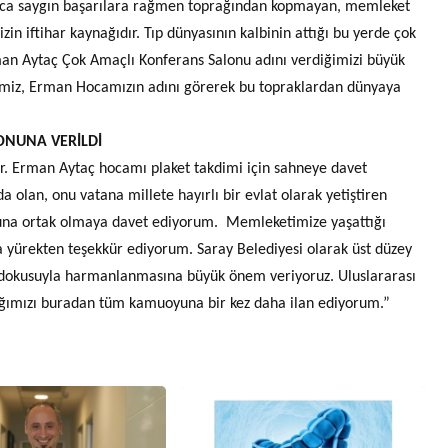
aca saygın başarılara rağmen toprağından kopmayan, memleket
in iftihar kaynağıdır. Tıp dünyasının kalbinin attığı bu yerde çok
man Aytaç Çok Amaçlı Konferans Salonu adını verdiğimizi büyük
imiz, Erman Hocamızın adını görerek bu topraklardan dünyaya
ONUNA VERİLDİ
Dr. Erman Aytaç hocamı plaket takdimi için sahneye davet
olan, onu vatana millete hayırlı bir evlat olarak yetiştiren
osuna ortak olmaya davet ediyorum. Memleketimize yaşattığı
ha yürekten teşekkür ediyorum. Saray Belediyesi olarak üst düzey
l dokusuyla harmanlanmasına büyük önem veriyoruz. Uluslararası
ığımızı buradan tüm kamuoyuna bir kez daha ilan ediyorum.”