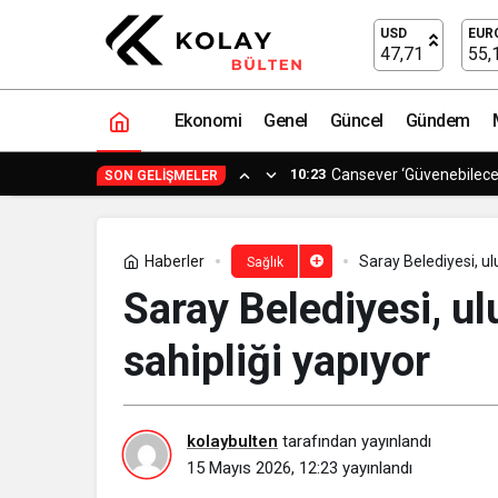
Safra kanalındaki tekrarlayan taşlard
USD
EUR
47,71
55,
Ekonomi
Genel
Güncel
Gündem
0:11
Avrupa ve Asya Arasında
SON GELIŞMELER
Haberler
Saray Belediyesi, ul
Sağlık
Saray Belediyesi, ul
sahipliği yapıyor
kolaybulten
tarafından yayınlandı
15 Mayıs 2026, 12:23
yayınlandı