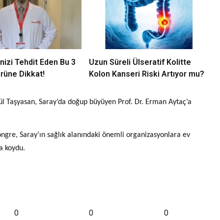
nizi Tehdit Eden Bu 3
Uzun Süreli Ülseratif Kolitte
rüne Dikkat!
Kolon Kanseri Riski Artıyor mu?
l Taşyasan, Saray’da doğup büyüyen Prof. Dr. Erman Aytaç’a
 kongre, Saray’ın sağlık alanındaki önemli organizasyonlara ev
ya koydu.
0
0
0