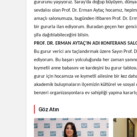
gururunu yaşıyoruz. Saray’da doğup büyüyen, düny
sevdalısı olan Prof. Dr. Erman Aytaç hocamız, hepimiz
amaçlı salonumuza, bugünden itibaren Prof. Dr. Er
bir gururla ilan ediyorum. Buradan geçen her genc
şifa dağıtılabileceğini bilsin.
PROF. DR. ERMAN AYTAÇ’IN ADI KONFERANS SAL
Bu gurur verici anı taçlandırmak üzere Sayın Prof. 
ediyorum. Bu başarı yolculuğunda her zaman yanında 
kıymetli anne babasını ve kardeşini bu gurur tabl
gurur için hocamıza ve kıymetli ailesine bir kez da
akademik buluşmaların ilçemizin kültürel ve sosya
benzeri organizasyonlara ev sahipliği yapma kararl
Göz Atın