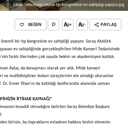
saray-belediyesi-ulusal-tip-kongresine-ev-sahipligi-yapiyor.jpg
BEĞEN
+
-
PAYLAŞ
nemli bir tıp kongresine ev sahipliği yapıyor. Saray Atatürk
şyasan ev sahipliğinde gerçekleştirilen Mide Kanseri Tedavisinde
’nin farklı illerinden çok sayıda hekim ve akademisyen katıldı.
rman Aytaç da konuşmacı olarak yer aldı. Mide kanseri
i ve multidisipliner tedavi süreçlerinin ele alındığı oturumlar
. Dr. Enver İlhan’ın da katıldığı konferansta alanında uzman
PİMİZİN İFTİHAR KAYNAĞI”
lmasının tesadüf olmadığını belirten Saray Belediye Başkanı
i:
den birinin, bu toprakların evladının hakkını teslim etmenin