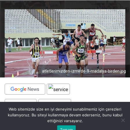
atletlerimizden-izmirde-9-madalya-birden.jpg
BEĞEN
PAYLAŞ
Web sitemizde size en iyi deneyimi sunabilmemiz için çerezleri
kullanıyoruz. Bu siteyi kullanmaya devam ederseniz, bunu kabul
Konya Büyükşehir Belediyespor Atletizm Takımı,
ettiğinizi varsayarız.
İzmir’de düzenlenen Yeşilay U23 ve Büyükler
Bu web sitesinde en iyi deneyimi yaşamanızı sağlamak için
Tamam