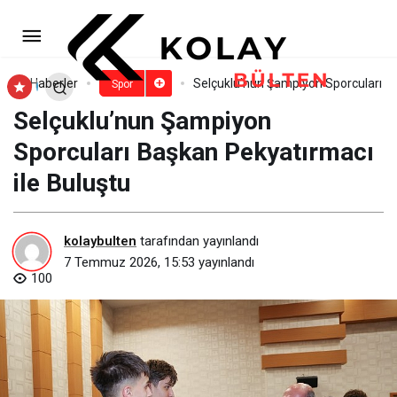
Atletlerimizden İzmir’de 9
Madalya Birden
Paylaş
Yorum Yap
Haberler
Selçuklu’nun Şampiyon Sporcuları Ba
Spor
Selçuklu’nun Şampiyon
Sporcuları Başkan Pekyatırmacı
ile Buluştu
kolaybulten
tarafından yayınlandı
7 Temmuz 2026, 15:53
yayınlandı
100