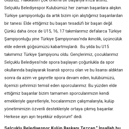
Selçuklu Belediyespor Kulubümüz her zaman başarılara alışkın.
Türkiye şampiyonluğu da artık bizim için alıştığımız başarılardan
bir tanesi. Elde ettiğimiz bu başarı tesadüfi bir başarı değil.
Çünkü daha önce de U15, 16, 17 takımlarımız defalarca Türkiye
Şampiyonluğu yine Türkiye Şampiyonası’nda ikincilik, üçüncülük
elde ederek göğsümüzü kabartmışlardı. Bu yılda bu U15
takımımız Türkiye Şampiyonu oldu. Gençlerimiz, çocuklarımız
Selçuklu Belediyesi’nde spora başlayan çoğunlukla da spor
okullarında başlayarak lisanslı sporcu olan ve bu lisansı aldıktan
sonra da azim ve gayretle spora devam eden, kulübümüzü,
ilçemizi şehrimizi temsil eden sporcularımız. Bu yüzden elde
ettiğimiz başarılar bizim tamamen sporcularımızın kendi
emekleriyle gayretleriyle, hocalarımızın çalışmalarıyla, kulüp
yönetimimizin özverili destekleriyle ortaya çıkmış başarılar.
Herkese ayrı ayrı teşekkür ediyorum” dedi.
Selçuklu Belediyespor Kulüp Başkanı Tezcan,“
İnşallah bu