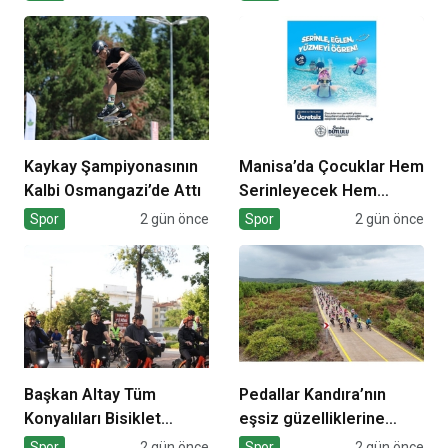
Kaykay Şampiyonasının
Manisa’da Çocuklar Hem
Kalbi Osmangazi’de Attı
Serinleyecek Hem
Yüzme Öğrenecek
Spor
2 gün önce
Spor
2 gün önce
Başkan Altay Tüm
Pedallar Kandıra’nın
Konyalıları Bisiklet
eşsiz güzelliklerine
Festivali’ne Davet Etti
çevrilecek
Spor
2 gün önce
Spor
2 gün önce