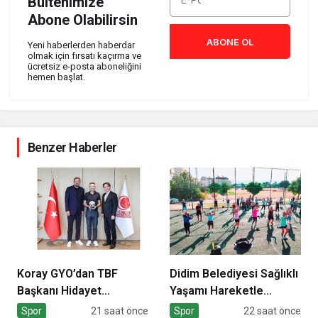
Bültenimize
Abone Olabilirsin
ABONE OL
Yeni haberlerden haberdar
olmak için fırsatı kaçırma ve
ücretsiz e-posta aboneliğini
hemen başlat.
Benzer Haberler
Koray GYO’dan TBF
Didim Belediyesi Sağlıklı
Başkanı Hidayet
Yaşamı Hareketle
Türkoğlu’na ziyaret
Destekliyor
Spor
21 saat önce
Spor
22 saat önce