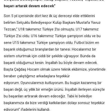
başarı artarak devam edecek”
Son 5 yıl içerisinde dört kez ilk üç dereceyi elde ettiklerini
belirten Selçuklu Belediyespor Kulüp Başkanı Mustafa Yavuz
Tezcan,“ U18 takımımız Türkiye 3’si olmuştu. U17 takımımız
Türkiye 2’si oldu. U16 takımımız Türkiye şampiyon oldu ve bu
sene U15 takımımız Türkiye şampiyon oldu. Futbol bizim en
başarılı olduğumuz branşlardan bir tanesi. Hocalarımız bir
sistem oturtmak için ciddi bir şekilde uğraşıyor. Bunda da
başarılı olduğumuz kesin. İnşallah bu böyle devam edecek.
Başta Çağdaş Hocam olmak üzere teknik ekibimize, yönetimde
beraber çalıştığımız arkadaşlara teşekkür
ediyorum.
Oyuncularımızı
kutluyorum. Bu bugün kazanmış bir
başarı değil, üç yıllık bir emeğin ürünü. İnşallah ilerleyen süreçte
bu başarıları artırarak devam edeceğiz. Tabii ki belediye
başkanımıza da bize verdiği katkılardan dolayı sonsuz teşekkür
ediyorum” ifadelerini kullandı.