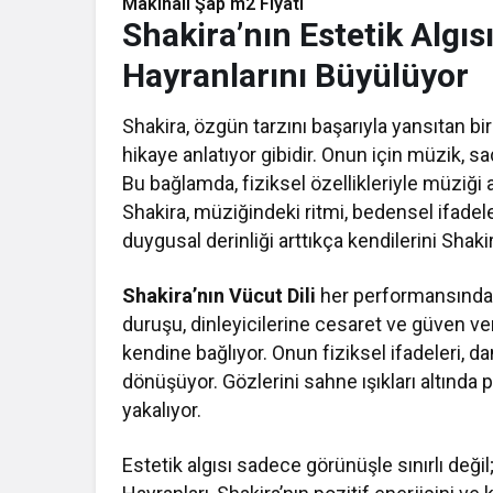
Makinalı Şap m2 Fiyatı
Shakira’nın Estetik Algısı:
Hayranlarını Büyülüyor
Shakira, özgün tarzını başarıyla yansıtan bir
hikaye anlatıyor gibidir. Onun için müzik, sa
Bu bağlamda, fiziksel özellikleriyle müziği 
Shakira, müziğindeki ritmi, bedensel ifadele
duygusal derinliği arttıkça kendilerini Sha
Shakira’nın Vücut Dili
her performansında k
duruşu, dinleyicilerine cesaret ve güven ve
kendine bağlıyor. Onun fiziksel ifadeleri, d
dönüşüyor. Gözlerini sahne ışıkları altında pa
yakalıyor.
Estetik algısı sadece görünüşle sınırlı değil