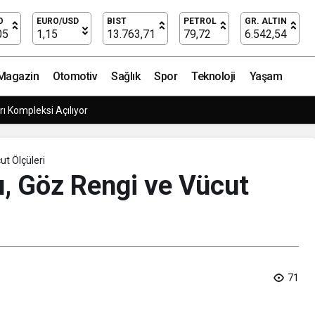
cut Ölçüleri
O
EURO/USD
BIST
PETROL
GR. ALTIN
05
1,15
13.763,71
79,72
6.542,54
Magazin
Otomotiv
Sağlık
Spor
Teknoloji
Yaşam
ı Kompleksi Açılıyor
ut Ölçüleri
u, Göz Rengi ve Vücut
71