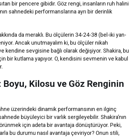
ıtan bir pencere gibidir. Göz rengi, insanların ruh halini
nın sahnedeki performanslarına ayrı bir derinlik
kkında da meraklı. Bu ölçülerin 34-24-38 (bel-iki yan-
iyor. Ancak unutmayalım ki, bu ölçüler nikah
e kendine sevgisine bağlı olarak değişiyor. Shakira, bu
çin bir kutlama yapıyor. O, kendisini sevmenin ve kabul
r.
ı: Boyu, Kilosu ve Göz Renginin
sahne üzerindeki dinamik performansının en ilginç
sahnede büyüleyici bir varlık sergileyebilir. Shakira’nın
örünmek için adeta bir avantaja dönüştürüyor. Peki,
arla bu durumu nasıl avantaja çeviriyor? Onun stili,