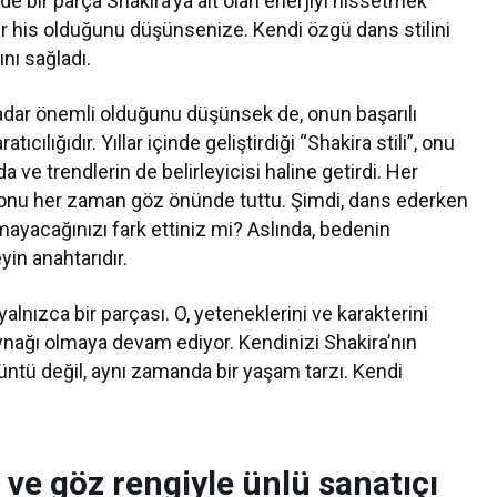
izde bir parça Shakira’ya ait olan enerjiyi hissetmek
ir his olduğunu düşünsenize. Kendi özgü dans stilini
nı sağladı.
 kadar önemli olduğunu düşünsek de, onun başarılı
cılığıdır. Yıllar içinde geliştirdiği “Shakira stili”, onu
ve trendlerin de belirleyicisi haline getirdi. Her
 onu her zaman göz önünde tuttu. Şimdi, dans ederken
mayacağınızı fark ettiniz mi? Aslında, bedenin
yin anahtarıdır.
yalnızca bir parçası. O, yeteneklerini ve karakterini
nağı olmaya devam ediyor. Kendinizi Shakira’nın
rüntü değil, aynı zamanda bir yaşam tarzı. Kendi
 ve göz rengiyle ünlü sanatıçı