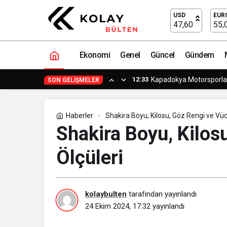
Shakira Boyu, Kilosu, Göz Rengi ve Vü
USD
EUR
47,60
55,
Ekonomi
Genel
Güncel
Gündem
12:33
Kapadokya Motorsporlar
SON GELIŞMELER
Haberler
Shakira Boyu, Kilosu, Göz Rengi ve Vüc
Shakira Boyu, Kilos
Ölçüleri
kolaybulten
tarafından yayınlandı
24 Ekim 2024, 17:32
yayınlandı