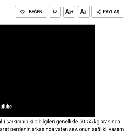
BEĞEN
+
-
PAYLAŞ
nlü şarkıcının kilo bilgileri genellikle 50-55 kg arasında
aret perdenin arkasında yatan şey, onun sağlıklı yaşam