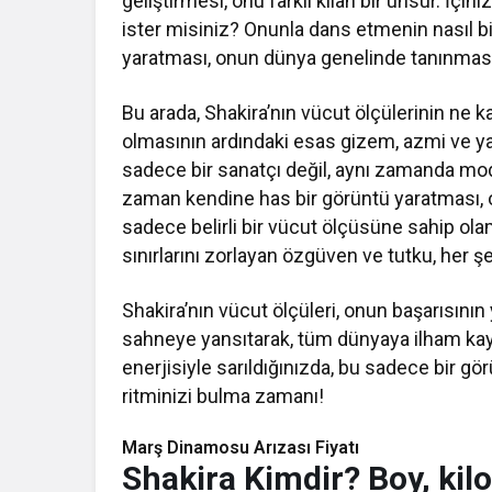
geliştirmesi, onu farklı kılan bir unsur. İçin
ister misiniz? Onunla dans etmenin nasıl b
yaratması, onun dünya genelinde tanınması
Bu arada, Shakira’nın vücut ölçülerinin ne
olmasının ardındaki esas gizem, azmi ve yaratı
sadece bir sanatçı değil, aynı zamanda moda 
zaman kendine has bir görüntü yaratması,
sadece belirli bir vücut ölçüsüne sahip ola
sınırlarını zorlayan özgüven ve tutku, her şe
Shakira’nın vücut ölçüleri, onun başarısının 
sahneye yansıtarak, tüm dünyaya ilham kay
enerjisiyle sarıldığınızda, bu sadece bir gö
ritminizi bulma zamanı!
Marş Dinamosu Arızası Fiyatı
Shakira Kimdir? Boy, kilo