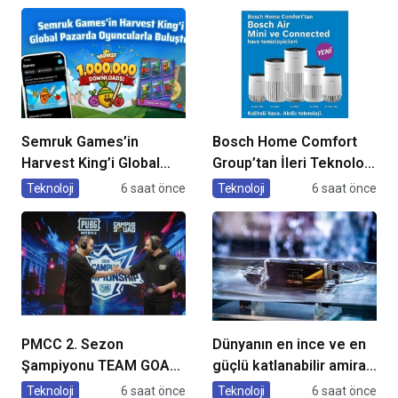
ekranlara taşıyor
Semruk Games’in
Bosch Home Comfort
Harvest King’i Global
Group’tan İleri Teknoloji
Pazarda Oyuncularla
Hava Temizleme
Teknoloji
6 saat önce
Teknoloji
6 saat önce
Buluştu!
Cihazları
PMCC 2. Sezon
Dünyanın en ince ve en
Şampiyonu TEAM GOAT
güçlü katlanabilir amiral
Oldu
gemisi HONOR Magic V6
Teknoloji
6 saat önce
Teknoloji
6 saat önce