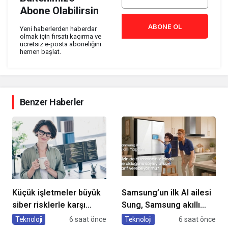
Abone Olabilirsin
ABONE OL
Yeni haberlerden haberdar
olmak için fırsatı kaçırma ve
ücretsiz e-posta aboneliğini
hemen başlat.
Benzer Haberler
Küçük işletmeler büyük
Samsung’un ilk AI ailesi
siber risklerle karşı
Sung, Samsung akıllı
karşıya
yaşam deneyimini
Teknoloji
6 saat önce
Teknoloji
6 saat önce