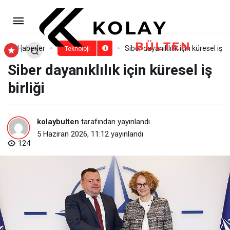
Türkiye’de elektrikli araç sayısı 3
yılda 5 kat büyüdü.
Paylaş
Yorum Yap
Haberler
Siber dayanıklılık için küresel iş bir
Teknoloji
Siber dayanıklılık için küresel iş
birliği
kolaybulten
tarafından yayınlandı
5 Haziran 2026, 11:12
yayınlandı
124