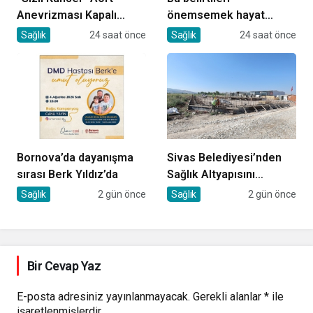
Anevrizması Kapalı
önemsemek hayat
Yöntemle Tedavi Edildi
kurtarıyor
Sağlık
24 saat önce
Sağlık
24 saat önce
Bornova’da dayanışma
Sivas Belediyesi’nden
sırası Berk Yıldız’da
Sağlık Altyapısını
Güçlendirecek Yatırım
Sağlık
2 gün önce
Sağlık
2 gün önce
Bir Cevap Yaz
E-posta adresiniz yayınlanmayacak.
Gerekli alanlar
*
ile
işaretlenmişlerdir