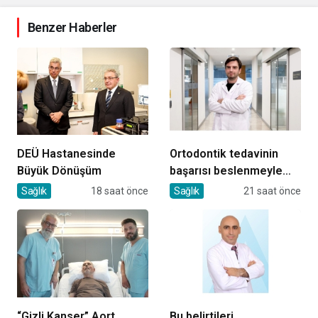
Benzer Haberler
DEÜ Hastanesinde
Ortodontik tedavinin
Büyük Dönüşüm
başarısı beslenmeyle
başlar!
Sağlık
18 saat önce
Sağlık
21 saat önce
“Gizli Kanser” Aort
Bu belirtileri