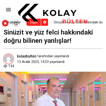
Menopoz bir bitiş değil, kadının
yeni bir versiyonu!
Paylaş
Yorum Yap
Haberler
Sinüzit ve yüz felci hakkındaki doğru
Sağlık
Sinüzit ve yüz felci hakkındaki
doğru bilinen yanlışlar!
kolaybulten
tarafından yayınlandı
13 Aralık 2025, 14:23
yayınlandı
154