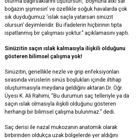
oturma bağırsaklarını üşütürsün’, ‘boynuna atkı sar
boğazın şişmesin’ ve özellikle soğuk havalarda çok
sık duyduğumuz ‘ıslak saçla yatarsan sinüzit
olursun’ deyimleridir. Bu ifadelerin hiçbirinin tıpta
ispatlanmış bir çalışması yoktur.” açıklamasını yaptı.
Sinüzitin saçın ıslak kalmasıyla ilişkili olduğunu
gösteren bilimsel çalışma yok!
Sinüzitin, genellikle nezle ve grip enfeksiyonları
sırasında virüslerin sinüs boşlukları içinde iltihap
oluşturmasıyla meydana geldiğini aktaran Dr. Öğr.
Üyesi K. Ali Rahimi, “Bu durumun saç telleriyle ya da
saçın ıslak olmasıyla ilişkili olduğunu gösteren
herhangi bir bilimsel çalışma bulunmaz.” dedi.
Saç derisi ile nazal mukozanın anatomik olarak
birbirinden oldukça uzak bölgelerde yer aldığını