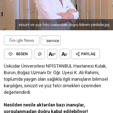
sinuzit-ve-yuz-felci-hakkindaki-dogru-bilinen-yanlislar.jpg
BEĞEN
+
-
PAYLAŞ
Üsküdar Üniversitesi NPİSTANBUL Hastanesi Kulak,
Burun, Boğaz Uzmanı Dr. Öğr. Üyesi K. Ali Rahimi,
toplumda yaygın olan sağlıkla ilgili inanışların bilimsel
karşılığını, sinüzit ve yüz felci örnekleri üzerinden
değerlendirdi.
Nesilden nesile aktarılan bazı inanışlar,
sorgulanmadan doğru kabul edilebiliyor!