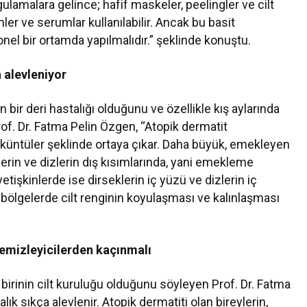
gulamalara gelince; hafif maskeler, peelingler ve cilt
mler ve serumlar kullanılabilir. Ancak bu basit
nel bir ortamda yapılmalıdır.” şeklinde konuştu.
a alevleniyor
bir deri hastalığı olduğunu ve özellikle kış aylarında
of. Dr. Fatma Pelin Özgen, “Atopik dermatit
öküntüler şeklinde ortaya çıkar. Daha büyük, emekleyen
erin ve dizlerin dış kısımlarında, yani emekleme
yetişkinlerde ise dirseklerin iç yüzü ve dizlerin iç
 bölgelerde cilt renginin koyulaşması ve kalınlaşması
temizleyicilerden kaçınmalı
birinin cilt kuruluğu olduğunu söyleyen Prof. Dr. Fatma
ık sıkça alevlenir. Atopik dermatiti olan bireylerin,