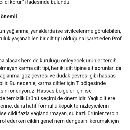
ildi korur.” ifadesinde bulundu.
e önemli
ğun yağlanma, yanaklarda ise sivilcelenme görülebilen,
uk yaşanabilen bir cilt tipi olduğuna işaret eden Prof.
tına alacak hem de kuruluğu önleyecek ürünler tercih
mayan karma cilt tipi, her iki cilt tipine ait sorunları da
 yağlanma, göz çevresi ve dudak çevresi gibi hassas
bilir. Bu nedenle, karma ciltler için T bölgesinde
ını öneriyoruz. Hassas bölgeler için ise
rde temizlik ürünü seçimi de önemlidir. Yağlı ciltlere
yerine, daha hafif formüllü köpük temizleyicilerin
 ise cildi fazla yağlandırmayan, su bazlı ürünler tercih
trol ederken cildin genel nem dengesini korumak için