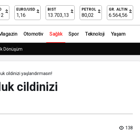
talara umut olabiliyor!
O
EURO/USD
BIST
PETROL
GR. ALTIN
12
1,16
13.703,13
80,02
6.564,56
Magazin
Otomotiv
Sağlık
Spor
Teknoloji
Yaşam
rpriz Doğum Günü Kutlaması!
k cildinizi yaşlandırmasın!
k cildinizi
138