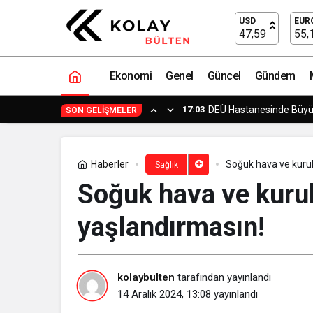
Omurga pili uygun vakalarda felçli has
USD
EUR
47,59
55,
Ekonomi
Genel
Güncel
Gündem
14:23
Yapımcı Suat Yanç’a Sü
SON GELIŞMELER
Haberler
Soğuk hava ve kurulu
Sağlık
Soğuk hava ve kurulu
yaşlandırmasın!
kolaybulten
tarafından yayınlandı
14 Aralık 2024, 13:08
yayınlandı