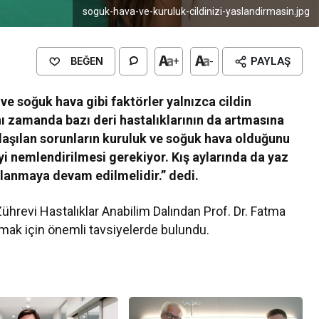
soguk-hava-ve-kuruluk-cildinizi-yaslandirmasin.jpg
BEĞEN
+
-
PAYLAŞ
 ve soğuk hava gibi faktörler yalnızca cildin
ı zamanda bazı deri hastalıklarının da artmasına
ılaşılan sorunların kuruluk ve soğuk hava olduğunu
iyi nemlendirilmesi gerekiyor. Kış aylarında da yaz
llanmaya devam edilmelidir.” dedi.
Zührevi Hastalıklar Anabilim Dalından Prof. Dr. Fatma
rumak için önemli tavsiyelerde bulundu.