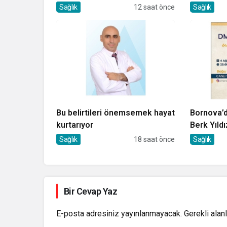
Sağlık
12 saat önce
Sağlık
Bu belirtileri önemsemek hayat
Bornova’d
kurtarıyor
Berk Yıldı
Sağlık
18 saat önce
Sağlık
Bir Cevap Yaz
E-posta adresiniz yayınlanmayacak.
Gerekli alan