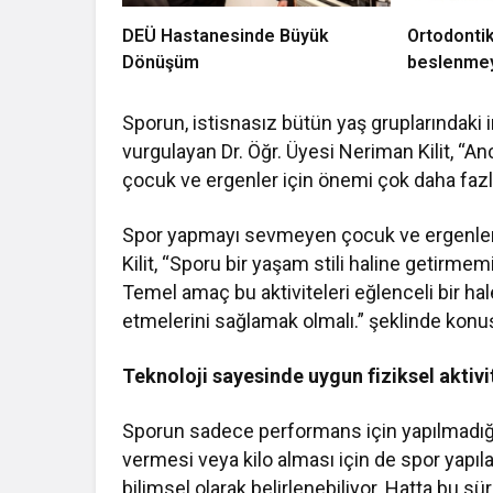
DEÜ Hastanesinde Büyük
Ortodontik
Dönüşüm
beslenmey
Sporun, istisnasız bütün yaş gruplarındaki i
vurgulayan Dr. Öğr. Üyesi Neriman Kilit, “A
çocuk ve ergenler için önemi çok daha fazla
Spor yapmayı sevmeyen çocuk ve ergenlerin
Kilit, “Sporu bir yaşam stili haline getirmemi
Temel amaç bu aktiviteleri eğlenceli bir ha
etmelerini sağlamak olmalı.” şeklinde konu
Teknoloji sayesinde uygun fiziksel aktivit
Sporun sadece performans için yapılmadığını
vermesi veya kilo alması için de spor yapılab
bilimsel olarak belirlenebiliyor. Hatta bu s