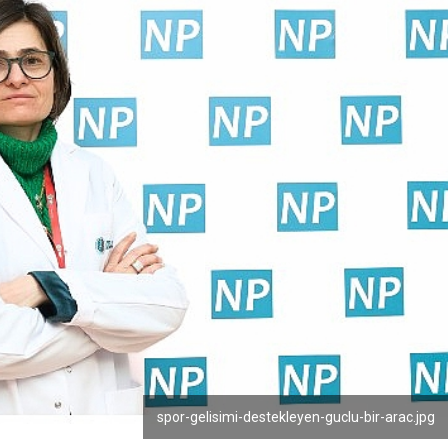
spor-gelisimi-destekleyen-guclu-bir-arac.jpg