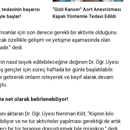
 tedavinin başarısı
“Gizli Kanser” Aort Anevrizması
le başlar!
Kapalı Yöntemle Tedavi Edildi
nsanlar için son derece gerekli bir aktivite olduğunu
ncak özellikle gelişim ve yetişme aşamasında olan
dır.” dedi.
 nasıl teşvik edilebileceğine değinen Dr. Öğr. Üyesi
ş gençler için süreç haftada bir günle başlatılabilir.
le getirerek onların isteyerek ve keyif alarak devam
ştu.
e net olarak belirlenebiliyor!
 aktaran Dr. Öğr. Üyesi Neriman Kilit, “Kişinin kilo
iliyor ve ne tür aktiviteler yapılması gerektiği de artık
üreci bir tür terapiye dönüştürmek bile mümkün.” dedi.