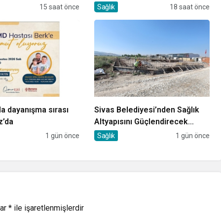
Tedavi Edildi
15 saat önce
Sağlık
18 saat önce
a dayanışma sırası
Sivas Belediyesi’nden Sağlık
z’da
Altyapısını Güçlendirecek
Yatırım
1 gün önce
Sağlık
1 gün önce
lar
*
ile işaretlenmişlerdir