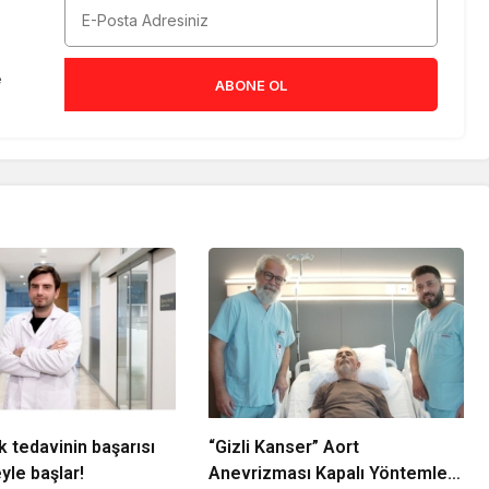
e
ABONE OL
k tedavinin başarısı
“Gizli Kanser” Aort
le başlar!
Anevrizması Kapalı Yöntemle