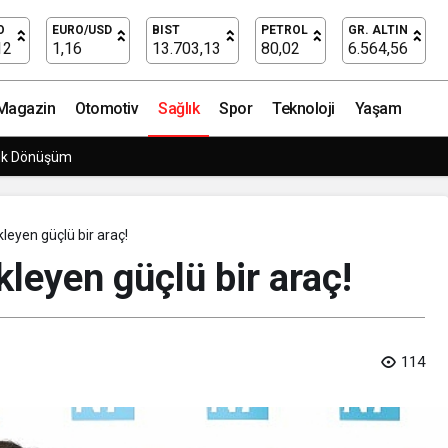
ngresi’nde pelvik taban sağlığı ve menopoz ele alındı
O
EURO/USD
BIST
PETROL
GR. ALTIN
12
1,16
13.703,13
80,02
6.564,56
Magazin
Otomotiv
Sağlık
Spor
Teknoloji
Yaşam
rpriz Doğum Günü Kutlaması!
kleyen güçlü bir araç!
kleyen güçlü bir araç!
114