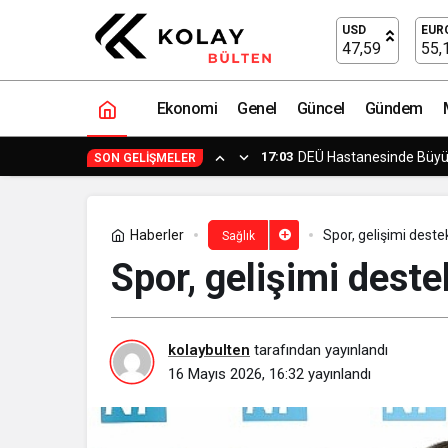
2. Kadınlarda Sağlık ve Fizyoterapi Ko
USD
EUR
47,59
55,
Ekonomi
Genel
Güncel
Gündem
14:23
Yapımcı Suat Yanç’a Sü
SON GELIŞMELER
Haberler
Spor, gelişimi deste
Sağlık
Spor, gelişimi deste
kolaybulten
tarafından yayınlandı
16 Mayıs 2026, 16:32
yayınlandı