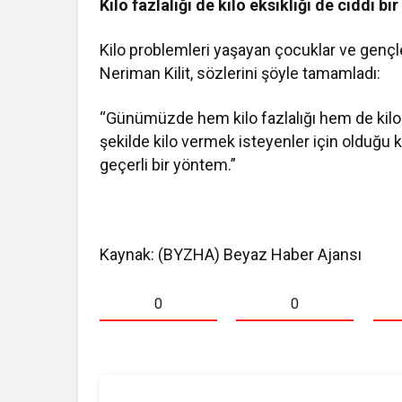
Kilo fazlalığı de kilo eksikliği de ciddi bi
Kilo problemleri yaşayan çocuklar ve gençl
Neriman Kilit, sözlerini şöyle tamamladı:
“Günümüzde hem kilo fazlalığı hem de kilo eks
şekilde kilo vermek isteyenler için olduğu ka
geçerli bir yöntem.”
Kaynak: (BYZHA) Beyaz Haber Ajansı
0
0