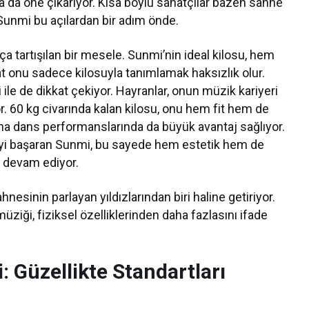
ha da öne çıkarıyor. Kısa boylu sanatçılar bazen sahne
 Sunmi bu açılardan bir adım önde.
a tartışılan bir mesele. Sunmi’nin ideal kilosu, hem
kat onu sadece kilosuyla tanımlamak haksızlık olur.
le de dikkat çekiyor. Hayranlar, onun müzik kariyeri
r. 60 kg civarında kalan kilosu, onu hem fit hem de
na dans performanslarında da büyük avantaj sağlıyor.
eyi başaran Sunmi, bu sayede hem estetik hem de
 devam ediyor.
esinin parlayan yıldızlarından biri haline getiriyor.
ziği, fiziksel özelliklerinden daha fazlasını ifade
: Güzellikte Standartları