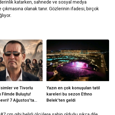
ir derinlik katarken, sahnede ve sosyal medya
e çıkmasına olanak tanır. Gözlerinin ifadesi, birçok
lıyor.
simler ve Tivorlu
Yazın en çok konuşulan tatil
ı Filmde Buluştu!
kareleri bu sezon Ethno
evri! 7 Ağustos’ta
Belek’ten geldi
7 cm gibi belirli ölçülere sahip olduğu sıkça dile