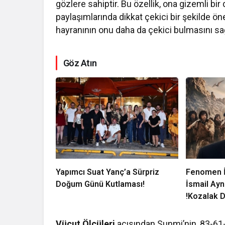
gözlere sahiptir. Bu özellik, ona gizemli b
paylaşımlarında dikkat çekici bir şekilde ön
hayranının onu daha da çekici bulmasını sağ
Göz Atın
Yapımcı Suat Yanç’a Sürpriz
Fenomen İ
Doğum Günü Kutlaması!
İsmail Ayn
!Kozalak D
Vizyonda
Vücut Ölçüleri
açısından Sunmi’nin, 83-61-8