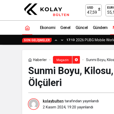
Sunmi Boyu, Kilosu, Göz Rengi ve Vücu
USD
EUR
47,59
55,
Ekonomi
Genel
Güncel
Gündem
17:13
2026 PUBG Mobile World
SON GELIŞMELER
Haberler
Sunmi Boyu, Kilos
Magazin
Sunmi Boyu, Kilosu,
Ölçüleri
kolaybulten
tarafından yayınlandı
2 Kasım 2024, 19:20
yayınlandı