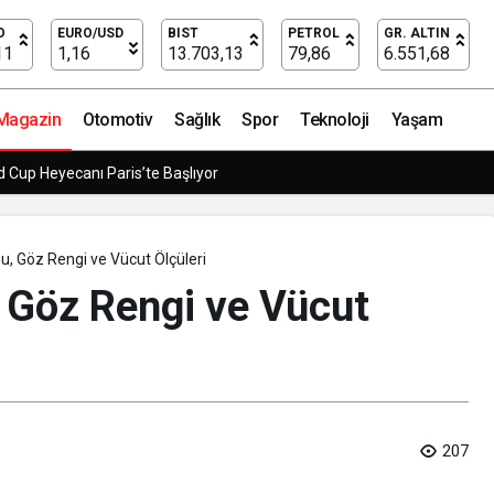
t Ölçüleri
O
EURO/USD
BIST
PETROL
GR. ALTIN
11
1,16
13.703,13
79,86
6.551,68
Magazin
Otomotiv
Sağlık
Spor
Teknoloji
Yaşam
 Cup Heyecanı Paris’te Başlıyor
u, Göz Rengi ve Vücut Ölçüleri
 Göz Rengi ve Vücut
207