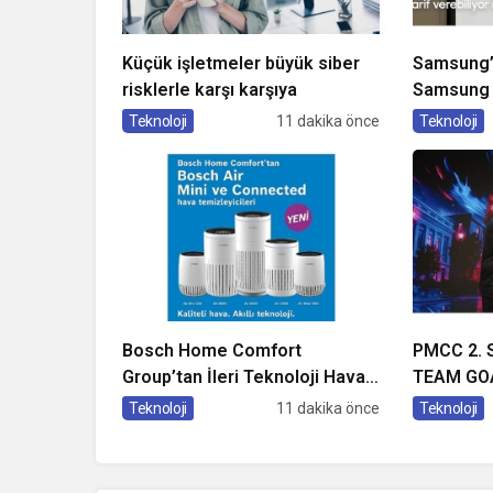
Küçük işletmeler büyük siber
Samsung’u
risklerle karşı karşıya
Samsung a
deneyimin
Teknoloji
11 dakika önce
Teknoloji
Bosch Home Comfort
PMCC 2. 
Group’tan İleri Teknoloji Hava
TEAM GOA
Temizleme Cihazları
Teknoloji
11 dakika önce
Teknoloji