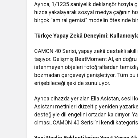
Ayrıca, 1/1235 saniyelik deklanşör hızıyla 
hızda yakalayarak sosyal medya çağının h
birçok “amiral gemisi” modelin ötesinde b
Türkçe Yapay Zekâ Deneyimi: Kullanıcıyl
CAMON 40 Serisi, yapay zekâ destekli akıllı 
taşıyor. Gelişmiş BestMoment AI, en doğru 
istenmeyen objeleri fotoğraflardan temizli
bozmadan çerçeveyi genişletiyor. Tüm bu ö
erişebileceği şekilde sunuluyor.
Ayrıca cihazda yer alan Ella Asistan, sesl
Asistanı metinleri düzeltip yeniden yazarke
desteğiyle dil engelini ortadan kaldırıyor. 
olması, CAMON 40 Serisi’ni kendi kategorisin
Yeni Neslin Beklentilerine Yanıt Veren Ak