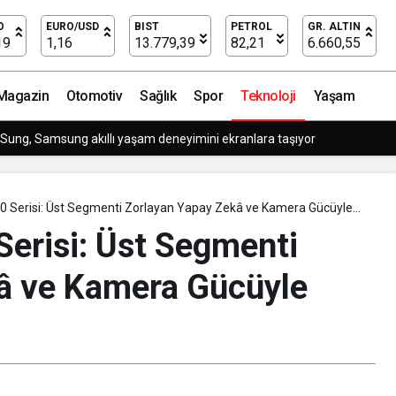
i Zorlayan Yapay Zekâ ve Kamera Gücüyle Sahada
O
EURO/USD
BIST
PETROL
GR. ALTIN
19
1,16
13.779,39
82,21
6.660,55
Magazin
Otomotiv
Sağlık
Spor
Teknoloji
Yaşam
t King’i Global Pazarda Oyuncularla Buluştu!
Serisi: Üst Segmenti Zorlayan Yapay Zekâ ve Kamera Gücüyle
risi: Üst Segmenti
â ve Kamera Gücüyle