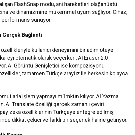
çalışan FlashSnap modu, ani hareketleri olağanüstü
ızına ve dinamizmine mükemmel uyum sağlıyor. Cihaz,
ir performans sunuyor.
a Gerçek Bağlantı
özellikleriyle kullanıcı deneyimini bir adım öteye
kareyi otomatik olarak seçerken; AI Eraser 2.0
yor, AI Görüntü Genişletici ise kompozisyonu
zellikler, tamamen Türkçe arayüz ile herkesin kolayca
i komutlarla işlem yapmayı mümkün kılıyor. AI Yazma
n, AI Translate özelliği gerçek zamanlı çeviri
Yapay zekâ özelliklerinin Türkçeye entegre edilmiş
de dikkat çekici ve farklı bir seçenek haline getiriyor.
ıllı Seçim