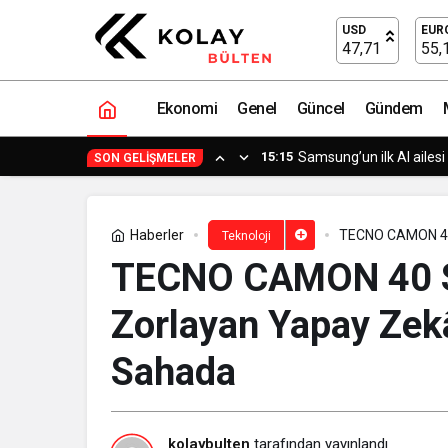
TECNO CAMON 40 Serisi: Üst Segment
USD
EUR
47,71
55,
Ekonomi
Genel
Güncel
Gündem
15:15
Semruk Games’in Harves
SON GELIŞMELER
Haberler
TECNO CAMON 40 
Teknoloji
Sahada
TECNO CAMON 40 Se
Zorlayan Yapay Zek
Sahada
kolaybulten
tarafından yayınlandı