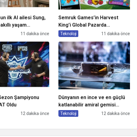
n ilk AI ailesi Sung,
Semruk Games’in Harvest
kıllı yaşam
King’i Global Pazarda
i ekranlara taşıyor
Oyuncularla Buluştu!
11 dakika önce
Teknoloji
11 dakika önce
Sezon Şampiyonu
Dünyanın en ince ve en güçlü
T Oldu
katlanabilir amiral gemisi
HONOR Magic V6 Türkiye’de
12 dakika önce
Teknoloji
12 dakika önce