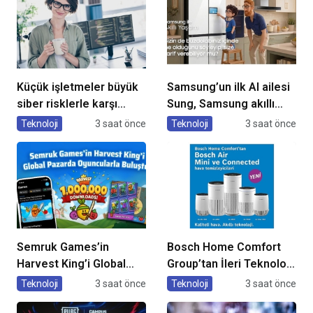
Küçük işletmeler büyük
Samsung’un ilk AI ailesi
siber risklerle karşı
Sung, Samsung akıllı
karşıya
yaşam deneyimini
Teknoloji
3 saat önce
Teknoloji
3 saat önce
ekranlara taşıyor
Semruk Games’in
Bosch Home Comfort
Harvest King’i Global
Group’tan İleri Teknoloji
Pazarda Oyuncularla
Hava Temizleme
Teknoloji
3 saat önce
Teknoloji
3 saat önce
Buluştu!
Cihazları