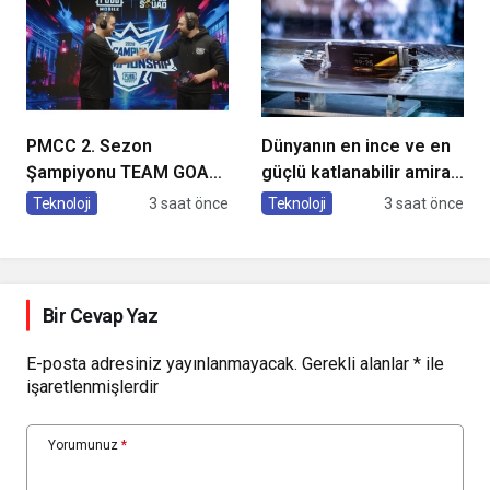
PMCC 2. Sezon
Dünyanın en ince ve en
Şampiyonu TEAM GOAT
güçlü katlanabilir amiral
Oldu
gemisi HONOR Magic V6
Teknoloji
3 saat önce
Teknoloji
3 saat önce
Türkiye’de
Bir Cevap Yaz
E-posta adresiniz yayınlanmayacak.
Gerekli alanlar
*
ile
işaretlenmişlerdir
Yorumunuz
*