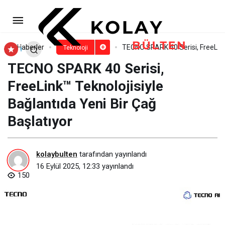
Yapay Zeka Destekli Siber
Saldırılar Milli Güvenliği Tehdit Ederken
Paylaş
Yorum Yap
Haberler
TECNO SPARK 40 Serisi, FreeLink™
Teknoloji
TECNO SPARK 40 Serisi,
Çok Katmanlı Savunma Artık Kaçınılmaz
FreeLink™ Teknolojisiyle
Bağlantıda Yeni Bir Çağ
Başlatıyor
kolaybulten
tarafından yayınlandı
16 Eylül 2025, 12:33
yayınlandı
150