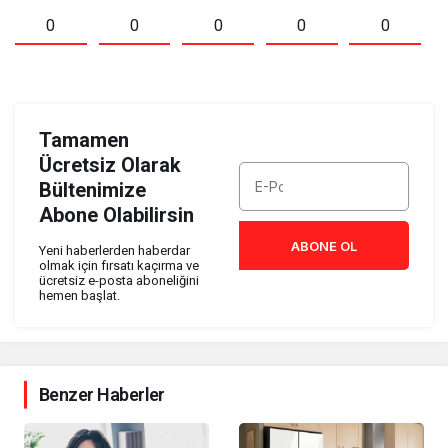
0
0
0
0
0
Tamamen
Ücretsiz Olarak
Bültenimize
Abone Olabilirsin
ABONE OL
Yeni haberlerden haberdar
olmak için fırsatı kaçırma ve
ücretsiz e-posta aboneliğini
hemen başlat.
Benzer Haberler