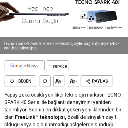
tecno-spark-40-serisi-freelink-teknolojisiyle-baglantida-yeni-bir-
cag-baslatiyor.jpg
BEĞEN
+
-
PAYLAŞ
Yapay zekâ odaklı yenilikçi teknoloji markası TECNO,
SPARK 40 Serisi ile bağlantı deneyimini yeniden
tanımlıyor. Serinin en dikkat çeken yeniliklerinden biri
olan
FreeLink™ teknolojisi,
özellikle sinyalin zayıf
olduğu veya hiç bulunmadığı bölgelerde sunduğu