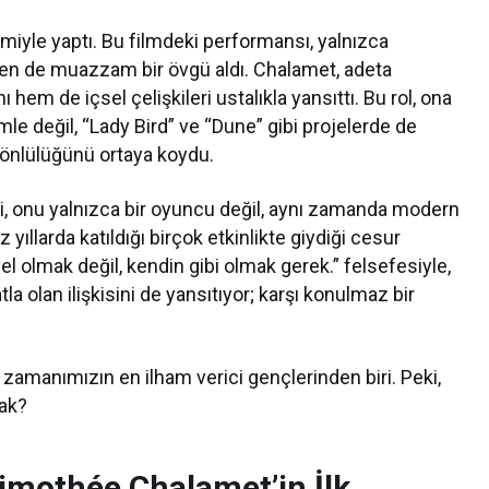
lmiyle yaptı. Bu filmdeki performansı, yalnızca
rden de muazzam bir övgü aldı. Chalamet, adeta
 hem de içsel çelişkileri ustalıkla yansıttı. Bu rol, ona
lmle değil, “Lady Bird” ve “Dune” gibi projelerde de
 yönlülüğünü ortaya koydu.
i, onu yalnızca bir oyuncu değil, aynı zamanda modern
yıllarda katıldığı birçok etkinlikte giydiği cesur
üzel olmak değil, kendin gibi olmak gerek.” felsefesiyle,
la olan ilişkisini de yansıtıyor; karşı konulmaz bir
zamanımızın en ilham verici gençlerinden biri. Peki,
ak?
Timothée Chalamet’in İlk