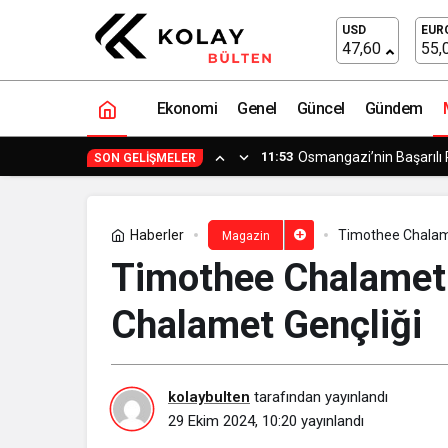
Timothee Chalamet Kimdir? Timothee
USD
EUR
47,60
55,
Ekonomi
Genel
Güncel
Gündem
11:53
Osmangazi’nin Başarılı 
SON GELIŞMELER
Haberler
Timothee Chalam
Magazin
Timothee Chalamet
Chalamet Gençliği
kolaybulten
tarafından yayınlandı
29 Ekim 2024, 10:20
yayınlandı