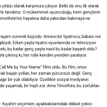
ldızı olarak karşımıza çıkıyor. Belki de onu ilk olarak
üyle tanıdınız. O mükemmel oyunculuğu, hem gençlerin
, Timothée’nin hayatına daha yakından bakmaya ne
 yaşam sürerek büyüdü. Annesi bir tiyatrocu, babası ise
gibiydi. Erken yaşta tiyatro oyunlarında ve televizyon
 Peki, bu kadar genç yaşta nasıl bu kadar başarılı oldu?
la çıkmış ki, her rolle kendini yeniden yaratıyor.
Call Me by Your Name” filmi oldu. Bu film, onun
cak başarı yolları, her zaman pürüzsüz değil. Genç
ğır bir yük olabiliyor. Özellikle sosyal medyanın
de yaşamak, bir hayli zor. Ama Timothée, bu zorlukları
 Kıyafet seçimleri, ayakkabılarındaki dikkat çekici