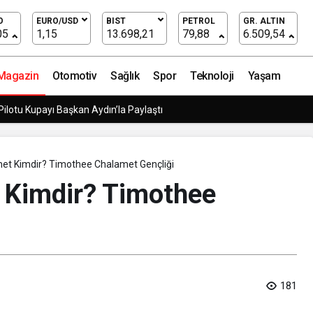
 Chalamet Gençliği
O
EURO/USD
BIST
PETROL
GR. ALTIN
05
1,15
13.698,21
79,88
6.509,54
Magazin
Otomotiv
Sağlık
Spor
Teknoloji
Yaşam
Pilotu Kupayı Başkan Aydın’la Paylaştı
et Kimdir? Timothee Chalamet Gençliği
 Kimdir? Timothee
181