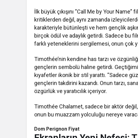
İlk büyük çıkışını “Call Me by Your Name” fi
kritiklerden değil, aynı zamanda izleyicile
karakteriyle bütünleşti ve hem gençlik aşkını
birçok ödül ve adaylık getirdi. Sadece bu fi
farklı yeteneklerini sergilemesi, onun çok
Timothée’nin kendine has tarzı ve özgünliğ
gençlerin sembolü haline getirdi. Geçtiğimiz 
kıyafetler ikonik bir stil yarattı. “Sadece g
gençlerin takdirini kazandı. Onun tarzı, sanat
özgürlük ve yaratıcılık içeriyor.
Timothée Chalamet, sadece bir aktör değil, 
onun bu muazzam yolculuğu nereye varac
Dom Perignon Fiyat
Ekranların Yeni Nefesi: 