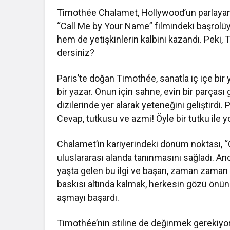
Timothée Chalamet, Hollywood’un parlayan yı
“Call Me by Your Name” filmindeki başrol
hem de yetişkinlerin kalbini kazandı. Peki
dersiniz?
Paris’te doğan Timothée, sanatla iç içe bir
bir yazar. Onun için sahne, evin bir parçası 
dizilerinde yer alarak yeteneğini geliştirdi.
Cevap, tutkusu ve azmi! Öyle bir tutku ile yo
Chalamet’in kariyerindeki dönüm noktası, “
uluslararası alanda tanınmasını sağladı. An
yaşta gelen bu ilgi ve başarı, zaman zaman a
baskısı altında kalmak, herkesin gözü önün
aşmayı başardı.
Timothée’nin stiline de değinmek gerekiyor.