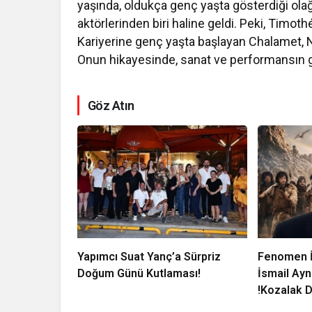
yaşında, oldukça genç yaşta gösterdiği ol
aktörlerinden biri haline geldi. Peki, Timot
Kariyerine genç yaşta başlayan Chalamet, 
Onun hikayesinde, sanat ve performansın güç
Göz Atın
Yapımcı Suat Yanç’a Sürpriz
Fenomen İ
Doğum Günü Kutlaması!
İsmail Ayn
!Kozalak D
Vizyonda