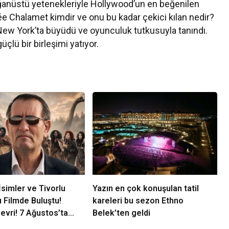
ağanüstü yetenekleriyle Hollywood’un en beğenilen
hée Chalamet kimdir ve onu bu kadar çekici kılan nedir?
New York’ta büyüdü ve oyunculuk tutkusuyla tanındı.
lü bir birleşimi yatıyor.
simler ve Tivorlu
Yazın en çok konuşulan tatil
ı Filmde Buluştu!
kareleri bu sezon Ethno
evri! 7 Ağustos’ta
Belek’ten geldi