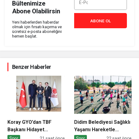
Bültenimize
Abone Olabilirsin
ABONE OL
Yeni haberlerden haberdar
olmak için fırsatı kaçırma ve
ücretsiz e-posta aboneliğini
hemen başlat.
Benzer Haberler
Koray GYO’dan TBF
Didim Belediyesi Sağlıklı
Başkanı Hidayet
Yaşamı Hareketle
Türkoğlu’na ziyaret
Destekliyor
Spor
21 saat önce
Spor
22 saat önce