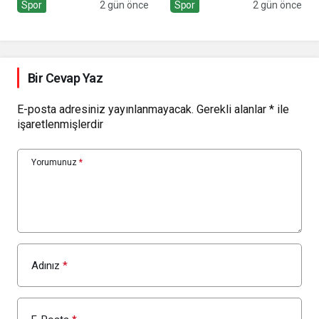
Festivali’ne Davet Etti
çevrilecek
Spor
2 gün önce
Spor
2 gün önce
Bir Cevap Yaz
E-posta adresiniz yayınlanmayacak.
Gerekli alanlar
*
ile
işaretlenmişlerdir
Yorumunuz
*
Adınız
*