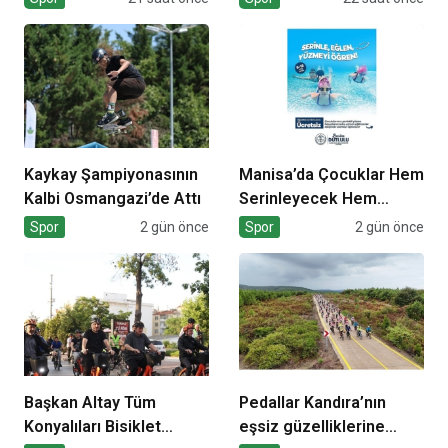
Kaykay Şampiyonasının
Manisa’da Çocuklar Hem
Kalbi Osmangazi’de Attı
Serinleyecek Hem
Yüzme Öğrenecek
Spor
2 gün önce
Spor
2 gün önce
Başkan Altay Tüm
Pedallar Kandıra’nın
Konyalıları Bisiklet
eşsiz güzelliklerine