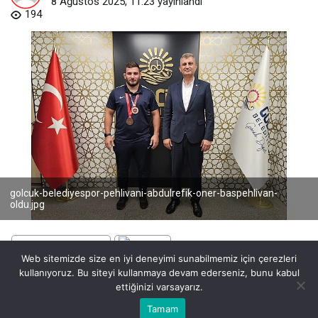
8 Ağustos 2025, 11:23
yayınlandı
194
golcuk-belediyespor-pehlivani-abdulrefik-oner-baspehlivan-
oldu.jpg
Web sitemizde size en iyi deneyimi sunabilmemiz için çerezleri
kullanıyoruz. Bu siteyi kullanmaya devam ederseniz, bunu kabul
BEĞEN
PAYLAŞ
ettiğinizi varsayarız.
Bu web sitesinde en iyi deneyimi yaşamanızı sağlamak için
Tamam
Anasayfa
Akış
Eczaneler
Trafik
Kabul
çerezler kullanılmaktadır.