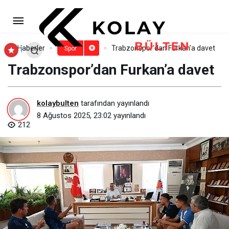
Gölcük Belediyespor pehlivanı
Abdulrefik Öner başpehlivan oldu
Paylaş
Yorum Yap
Haberler
Trabzonspor’dan Furkan’a davet
Spor
Trabzonspor’dan Furkan’a davet
kolaybulten
tarafından yayınlandı
8 Ağustos 2025, 23:02
yayınlandı
212