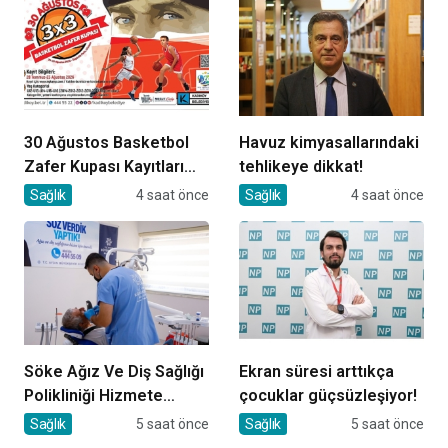
30 Ağustos Basketbol
Havuz kimyasallarındaki
Zafer Kupası Kayıtları
tehlikeye dikkat!
Devam Ediyor
Sağlık
4 saat önce
Sağlık
4 saat önce
Söke Ağız Ve Diş Sağlığı
Ekran süresi arttıkça
Polikliniği Hizmete
çocuklar güçsüzleşiyor!
Başladı
Sağlık
5 saat önce
Sağlık
5 saat önce