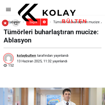
Doç. Dr. Elif Ulu, “Sınav stresini
yönetmede ailelerin desteği çok önemli”
Paylaş
Yorum Yap
Haberler
Tümörleri buharlaştıran mucize: A
Sağlık
Tümörleri buharlaştıran mucize:
Ablasyon
kolaybulten
tarafından yayınlandı
13 Haziran 2025, 11:32
yayınlandı
152