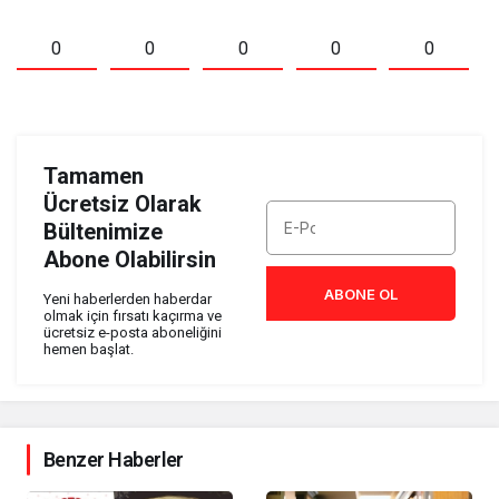
0
0
0
0
0
Tamamen
Ücretsiz Olarak
Bültenimize
Abone Olabilirsin
ABONE OL
Yeni haberlerden haberdar
olmak için fırsatı kaçırma ve
ücretsiz e-posta aboneliğini
hemen başlat.
Benzer Haberler