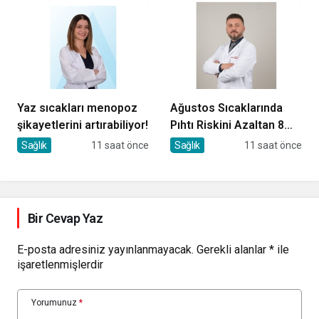
Yaz sıcakları menopoz
Ağustos Sıcaklarında
şikayetlerini artırabiliyor!
Pıhtı Riskini Azaltan 8
Öneri
Sağlık
11 saat önce
Sağlık
11 saat önce
Bir Cevap Yaz
E-posta adresiniz yayınlanmayacak.
Gerekli alanlar
*
ile
işaretlenmişlerdir
Yorumunuz
*