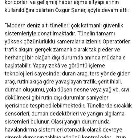
koridorları ve gelişmiş haberleşme altyapılarının
kullanıldığını belirten Özgür Şener, şöyle devam etti:
“
Modern deniz altı tünelleri çok katmanlı güvenlik
sistemleriyle donatılmaktadır. Tünelin tamamı
yüksek çözünürlüklü kameralarla izlenir. Operatörler
trafik akışını gerçek zamanlı olarak takip eder ve
herhangi bir olağan dışı durumda anında müdahale
başlatabilir. Yapay zekâ ve görüntü işleme
teknolojileri sayesinde; duran araç, ters yönde giden
araç, rutin akışa göre yavaşlayan trafik, şerit ihlali,
duman oluşumu, yola düşen nesne veya yağ vb. sıvı
dökülmesi gibi rutin dışı durumlar saniyeler
içerisinde tespit edilebilmektedir. Tünellerde sıcaklık
sensörleri, duman dedektörleri ve yangın algılama
sistemleri bulunur. Olası yangın durumunda
havalandırma sistemleri otomatik olarak devreye
girerek dumanın tahliye yönünü kontrol eder. Uzun