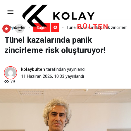
Ağız ve diş sağlığı ile ruh sağlığı
arasında güçlü bir bağlantı var!
Paylaş
Yorum Yap
Haberler
Tünel kazalarında panik zincirleme 
Sağlık
Tünel kazalarında panik
zincirleme risk oluşturuyor!
kolaybulten
tarafından yayınlandı
11 Haziran 2026, 10:33
yayınlandı
79