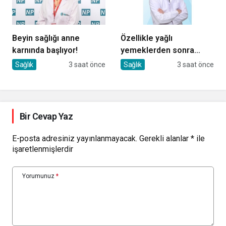
Beyin sağlığı anne
Özellikle yağlı
karnında başlıyor!
yemeklerden sonra
başlıyorsa, gecikmeyin
Sağlık
3 saat önce
Sağlık
3 saat önce
Bir Cevap Yaz
E-posta adresiniz yayınlanmayacak.
Gerekli alanlar
*
ile
işaretlenmişlerdir
Yorumunuz
*