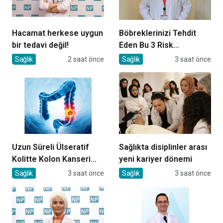
Hacamat herkese uygun
Böbreklerinizi Tehdit
bir tedavi değil!
Eden Bu 3 Risk
Faktörüne Dikkat!
Sağlık
2 saat önce
Sağlık
3 saat önce
Uzun Süreli Ülseratif
Sağlıkta disiplinler arası
Kolitte Kolon Kanseri
yeni kariyer dönemi
Riski Artıyor mu?
Sağlık
3 saat önce
Sağlık
3 saat önce