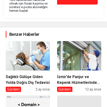
olmak için fırsatı kaçırma ve
ücretsiz e-posta aboneliğini
hemen başlat.
Benzer Haberler
Sağlıklı Gülüşe Giden
İzmir’de Panjur ve
Yolda Doğru Diş Tedavisi
Kepenk Hizmetlerinde
Umut Panjur Farkı
Gündem
2 ay önce
Gündem
12 ay önce