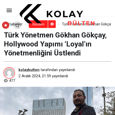
Soner Sarıkabadayı’nın Yeni
Şarkısı ‘Mevzu Derin’ Global Viral
Paylaş
Yorum Yap
Haberler
Türk Yönetmen Gökhan Gökçay, Ho
Gündem
Türk Yönetmen Gökhan Gökçay,
Listelerde!
Hollywood Yapımı ‘Loyal’ın
Yönetmenliğini Üstlendi
kolaybulten
tarafından yayınlandı
2 Aralık 2024, 21:59
yayınlandı
477