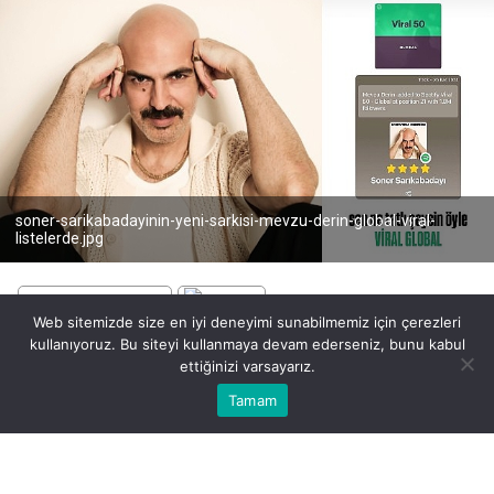
soner-sarikabadayinin-yeni-sarkisi-mevzu-derin-global-viral-
listelerde.jpg
Web sitemizde size en iyi deneyimi sunabilmemiz için çerezleri
kullanıyoruz. Bu siteyi kullanmaya devam ederseniz, bunu kabul
BEĞEN
PAYLAŞ
ettiğinizi varsayarız.
Bu web sitesinde en iyi deneyimi yaşamanızı sağlamak için
Tamam
Anasayfa
Akış
Eczaneler
Trafik
Kabul
çerezler kullanılmaktadır.
Türk pop müziğinin hit makinesi Soner Sarıkabadayı,
son şarkısı “Mevzu Derin” ile uluslararası bir başarıya
daha imza attı. Şarkı, Spotify Global Viral 50 listesine