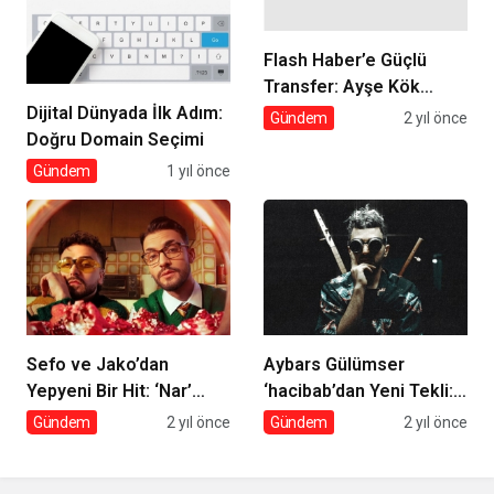
Flash Haber’e Güçlü
Transfer: Ayşe Kök
Dijital Dünyada İlk Adım:
Haber Programları İçerik
Gündem
2 yıl önce
Doğru Domain Seçimi
Direktörü Oldu!
Gündem
1 yıl önce
Sefo ve Jako’dan
Aybars Gülümser
Yepyeni Bir Hit: ‘Nar’
‘hacibab’dan Yeni Tekli:
Yayında!
‘Anarya’
Gündem
2 yıl önce
Gündem
2 yıl önce