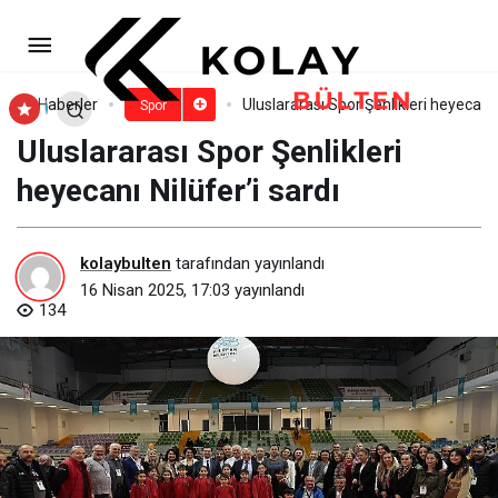
beIN SPORTS HABER Yenilendi
Paylaş
Yorum Yap
Haberler
Uluslararası Spor Şenlikleri heyecanı N
Spor
Uluslararası Spor Şenlikleri
heyecanı Nilüfer’i sardı
kolaybulten
tarafından yayınlandı
16 Nisan 2025, 17:03
yayınlandı
134