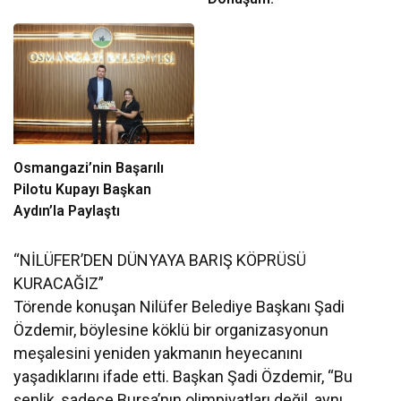
Osmangazi’nin Başarılı
Pilotu Kupayı Başkan
Aydın’la Paylaştı
“NİLÜFER’DEN DÜNYAYA BARIŞ KÖPRÜSÜ
KURACAĞIZ”
Törende konuşan Nilüfer Belediye Başkanı Şadi
Özdemir, böylesine köklü bir organizasyonun
meşalesini yeniden yakmanın heyecanını
yaşadıklarını ifade etti. Başkan Şadi Özdemir, “Bu
şenlik, sadece Bursa’nın olimpiyatları değil, aynı