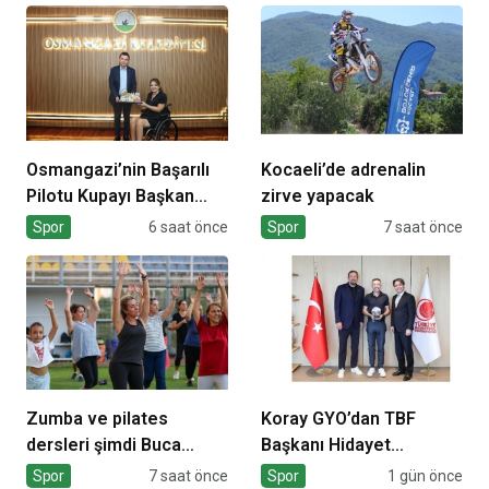
Osmangazi’nin Başarılı
Kocaeli’de adrenalin
Pilotu Kupayı Başkan
zirve yapacak
Aydın’la Paylaştı
Spor
6 saat önce
Spor
7 saat önce
Zumba ve pilates
Koray GYO’dan TBF
dersleri şimdi Buca
Başkanı Hidayet
Arena Stadı’nda
Türkoğlu’na ziyaret
Spor
7 saat önce
Spor
1 gün önce