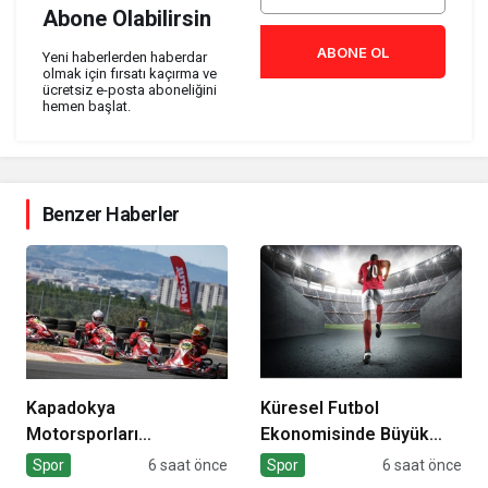
Abone Olabilirsin
ABONE OL
Yeni haberlerden haberdar
olmak için fırsatı kaçırma ve
ücretsiz e-posta aboneliğini
hemen başlat.
Benzer Haberler
Kapadokya
Küresel Futbol
Motorsporları
Ekonomisinde Büyük
Kompleksi Açılıyor
Dönüşüm!
Spor
6 saat önce
Spor
6 saat önce