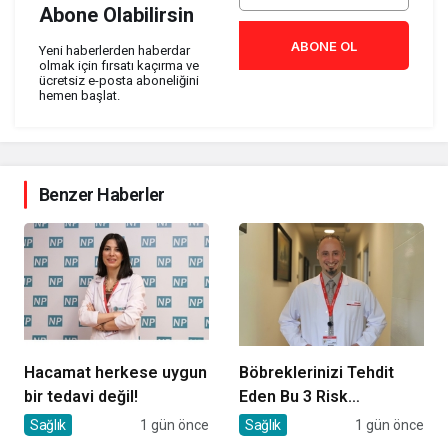
Abone Olabilirsin
ABONE OL
Yeni haberlerden haberdar
olmak için fırsatı kaçırma ve
ücretsiz e-posta aboneliğini
hemen başlat.
Benzer Haberler
Hacamat herkese uygun
Böbreklerinizi Tehdit
bir tedavi değil!
Eden Bu 3 Risk
Faktörüne Dikkat!
Sağlık
1 gün önce
Sağlık
1 gün önce