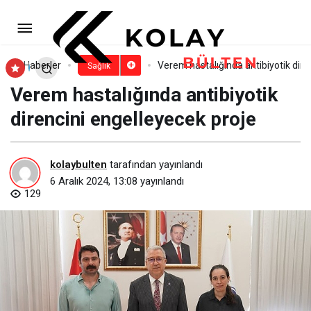
Ağrısız bir kanser tedavi süreci
mümkün
Paylaş
Yorum Yap
Haberler
Verem hastalığında antibiyotik dire
Sağlık
Verem hastalığında antibiyotik
direncini engelleyecek proje
kolaybulten
tarafından yayınlandı
6 Aralık 2024, 13:08
yayınlandı
129