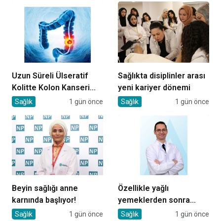
Uzun Süreli Ülseratif
Sağlıkta disiplinler arası
Kolitte Kolon Kanseri
yeni kariyer dönemi
Riski Artıyor mu?
Sağlık
1 gün önce
Sağlık
1 gün önce
Beyin sağlığı anne
Özellikle yağlı
karnında başlıyor!
yemeklerden sonra
başlıyorsa, gecikmeyin
Sağlık
1 gün önce
Sağlık
1 gün önce