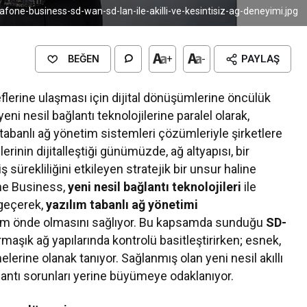
afone-business-sd-wan-sd-lan-ile-akilli-ve-kesintisiz-ag-deneyimi.jpg
BEĞEN
+
-
PAYLAŞ
lerine ulaşması için dijital dönüşümlerine öncülük
 nesil bağlantı teknolojilerine paralel olarak,
tabanlı ağ yönetim sistemleri çözümleriyle şirketlere
erinin dijitalleştiği günümüzde, ağ altyapısı, bir
ş sürekliliğini etkileyen stratejik bir unsur haline
one Business,
yeni nesil bağlantı teknolojileri
ile
 geçerek,
yazılım tabanlı ağ yönetimi
adım önde olmasını sağlıyor. Bu kapsamda sunduğu
SD-
rmaşık ağ yapılarında kontrolü basitleştirirken; esnek,
melerine olanak tanıyor. Sağlanmış olan yeni nesil akıllı
lantı sorunları yerine büyümeye odaklanıyor.