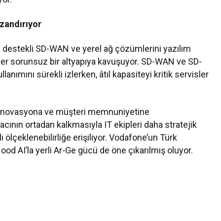
azandırıyor
d destekli SD-WAN ve yerel ağ çözümlerini yazılım
meler sorunsuz bir altyapıya kavuşuyor. SD-WAN ve SD-
lanımını sürekli izlerken, âtıl kapasiteyi kritik servisler
, inovasyona ve müşteri memnuniyetine
acının ortadan kalkmasıyla IT ekipleri daha stratejik
zlı ölçeklenebilirliğe erişiliyor. Vodafone’un Türk
ood AI’la yerli Ar-Ge gücü de öne çıkarılmış oluyor.