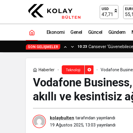
OBASE, “Çıktı Odaklı” Yaklaşımıyla Di
USD
EUR
47,71
55,
Ekonomi
Genel
Güncel
Gündem
0:11
Avrupa ve Asya Arasında
SON GELIŞMELER
Haberler
Vodafone Business
Teknoloji
Vodafone Business,
akıllı ve kesintisiz
kolaybulten
tarafından yayınlandı
19 Ağustos 2025, 13:03
yayınlandı