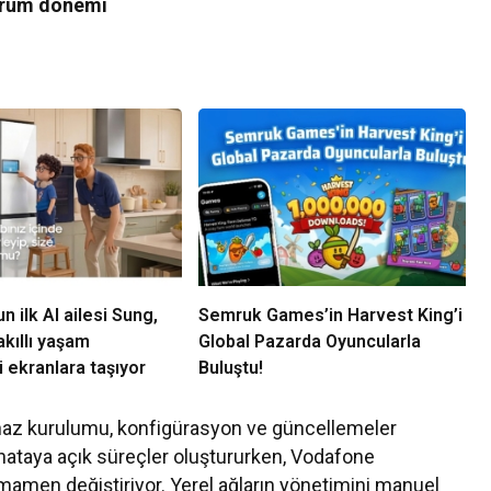
kurum dönemi
 ilk AI ailesi Sung,
Semruk Games’in Harvest King’i
kıllı yaşam
Global Pazarda Oyuncularla
 ekranlara taşıyor
Buluştu!
cihaz kurulumu, konfigürasyon ve güncellemeler
hataya açık süreçler oluştururken, Vodafone
men değiştiriyor. Yerel ağların yönetimini manuel