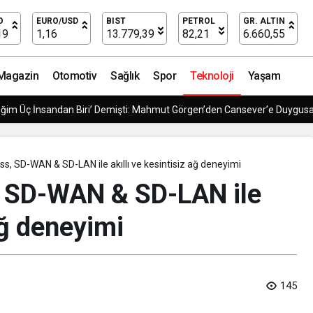
jital Dönüşümü Yeniden Tanımlıyor
O
EURO/USD
BIST
PETROL
GR. ALTIN
19
1,16
13.779,39
82,21
6.660,55
Magazin
Otomotiv
Sağlık
Spor
Teknoloji
Yaşam
 Modern Lojistik Çözümleri
, SD-WAN & SD-LAN ile akıllı ve kesintisiz ağ deneyimi
 SD-WAN & SD-LAN ile
 ağ deneyimi
145