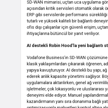
SD-WAN mimarisi, uçtan uca uygulama görünü
açısından kritik servisleri otomatik olarak
ERP gibi servislerde performans sürekliliği 
tutarlı ve yüksek kaliteli bir bağlantı dene
ofis dışı çalışanlar için güvenli erişim, u
ihtiyaçlarına bütüncül bir yanıt veriliyor.
AI destekli Robin Hood’la yeni bağlantı s
Vodafone Business’ın SD-WAN çözümüne en
klasik yaklaşımlardan çıkararak öğrenen, ad
yapıya kavuşturuyor. AI destekli bu yapı, ağ
ederek anlık kapasite yönetimi sağlıyor. Böy
uygulamalara aktarılırken, genel ağ verimli
işletmeler, çok lokasyonlu ve uluslararası ya
deneyimi elde ediyor. Manuel yapılandırma
kazandırmanın yanı sıra donanıma bağlı yatır
optimizasyonla maliyetleri kontrol altına alı