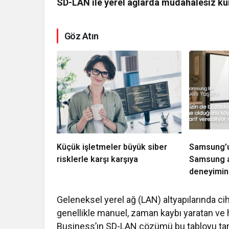
SD-LAN ile yerel ağlarda müdahalesiz 
Göz Atın
Küçük işletmeler büyük siber
Samsung’un
risklerle karşı karşıya
Samsung a
deneyimini
Geleneksel yerel ağ (LAN) altyapılarında 
genellikle manuel, zaman kaybı yaratan ve 
Business’ın SD-LAN çözümü bu tabloyu tama