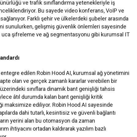
rlüğü ve trafik sınıflandırma yetenekleriyle iş
 önceliklendiriyor. Bu sayede video konferans, VoIP ve
sağlanıyor. Farklı şehir ve ülkelerdeki şubeler arasında
yimi sunulurken, gelişmiş güvenlik önlemleri sayesinde
çtan uca şifreleme ve ağ segmentasyonu gibi kurumsal IT
tandardı
tegre edilen Robin Hood AI, kurumsal ağ yönetimini
apte olan ve gerçek zamanlı kararlar verebilen bir
 üzerindeki sınıflara dinamik bant genişliği tahsis
lece âtıl durumda kalan bant genişliği kritik
liği maksimize ediliyor. Robin Hood AI sayesinde
pılarda dahi tutarlı, kesintisiz ve güvenli bağlantı
ların yerini alan bu otomasyon da zaman
ım ihtiyacını ortadan kaldırarak yazılım bazlı
yor.