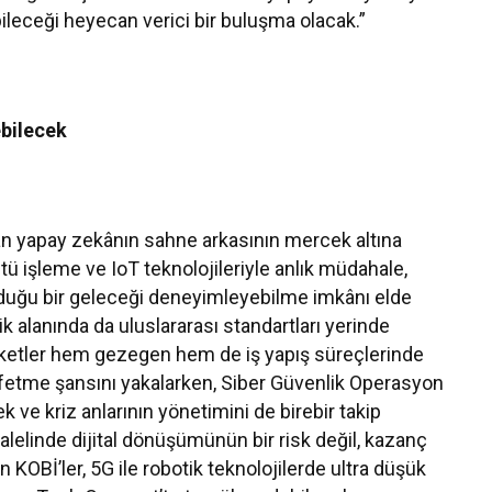
bileceği heyecan verici bir buluşma olacak.”
ebilecek
n yapay zekânın sahne arkasının mercek altına
üntü işleme ve IoT teknolojileriyle anlık müdahale,
ulduğu bir geleceği deneyimleyebilme imkânı elde
k alanında da uluslararası standartları yerinde
ketler hem gezegen hem de iş yapış süreçlerinde
şfetme şansını yakalarken, Siber Güvenlik Operasyon
k ve kriz anlarının yönetimini de birebir takip
ralelinde dijital dönüşümünün bir risk değil, kazanç
 KOBİ’ler, 5G ile robotik teknolojilerde ultra düşük