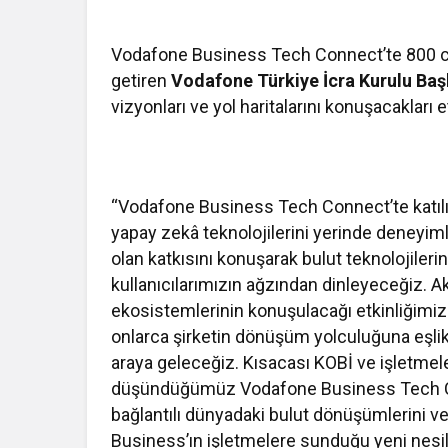
Vodafone Business Tech Connect’te 800 civar
getiren
Vodafone Türkiye İcra Kurulu Ba
vizyonları ve yol haritalarını konuşacakları etk
“Vodafone Business Tech Connect’te katılım
yapay zekâ teknolojilerini yerinde deneyiml
olan katkısını konuşarak bulut teknolojileri
kullanıcılarımızın ağzından dinleyeceğiz. Akıll
ekosistemlerinin konuşulacağı etkinliğimi
onlarca şirketin dönüşüm yolculuğuna eşlik e
araya geleceğiz. Kısacası KOBİ ve işletmeler
düşündüğümüz Vodafone Business Tech Con
bağlantılı dünyadaki bulut dönüşümlerini v
Business’ın işletmelere sunduğu yeni nesil