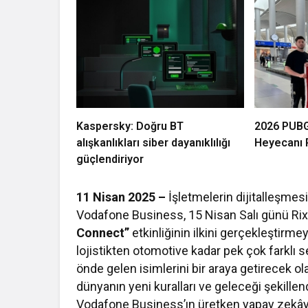
Kaspersky: Doğru BT
2026 PUBG
alışkanlıkları siber dayanıklılığı
Heyecanı P
güçlendiriyor
11 Nisan 2025 –
İşletmelerin dijitalleşmes
Vodafone Business, 15 Nisan Salı günü Ri
Connect”
etkinliğinin ilkini gerçekleştirm
lojistikten otomotive kadar pek çok farklı s
önde gelen isimlerini bir araya getirecek 
dünyanın yeni kuralları ve geleceği şekillend
Vodafone Business’ın üretken yapay zekâya 