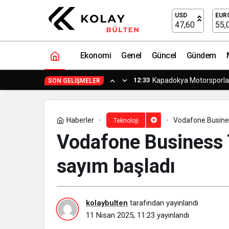
Senkron Digital, Cesur Yeni Markası
USD
EUR
47,60
55,
Ekonomi
Genel
Güncel
Gündem
12:23
Küresel Futbol Ekonom
SON GELIŞMELER
Haberler
Vodafone Busines
Teknoloji
Vodafone Business 
sayım başladı
kolaybulten
tarafından yayınlandı
11 Nisan 2025, 11:23
yayınlandı