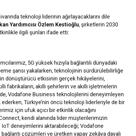
ında teknoloji liderinin ağırlayacaklarını dile
şkan Yardımcısı Özlem Kestioğlu
, şirketlerin 2030
inlikle ilgili şunları ifade etti:
cılarımız, 5G yüksek hızıyla bağlantılı dünyadaki
eme şansı yakalarken, teknolojinin sürdürülebilirliğe
nin dönüştürücü etkisinin gerçek hikâyelerini,
ı fabrikaların, akıllı şehirlerin ve akıllı işletmelerin
zde, Vodafone Business teknolojilerini deneyimleyen
derken, Türkiye’nin öncü teknoloji liderleriyle de bir
imiz için ufuk açıcı bir etkinlik olacağını
nect, kendi alanında lider müşterilerimizin
e IoT deneyimlerini aktarabileceği; Vodafone
 bağlantı çözümleri ve üretken yapay zekâya dayalı