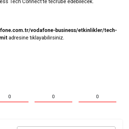
ness Tech Connect’te tecrübe edebilecek.
fone.com.tr/vodafone-business/etkinlikler/tech-
mit
adresine tıklayabilirsiniz.
0
0
0