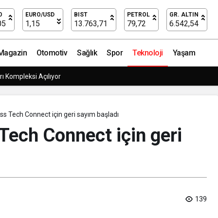
 ve Dönüştürücü Çözümleriyle WindEurope 2025’te Sahn
O
EURO/USD
BIST
PETROL
GR. ALTIN
05
1,15
13.763,71
79,72
6.542,54
Magazin
Otomotiv
Sağlık
Spor
Teknoloji
Yaşam
isinde Büyük Dönüşüm!
s Tech Connect için geri sayım başladı
Tech Connect için geri
139