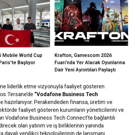
 Mobile World Cup
Krafton, Gamescom 2026
aris’te Başlıyor
Fuarı’nda Yer Alacak Oyunlarına
Dair Yeni Ayrıntıları Paylaştı
ine liderlik etme vizyonuyla faaliyet gösteren
xos Tersane’de
“Vodafone Business Tech
eye hazırlanıyor. Perakendeden finansa, üretim ve
ektörde faaliyet gösteren kurumların yöneticilerini ve
olan Vodafone Business Tech Connect’te bağlantılı
irecek olan yatırım ve iş birliklerinin yanında
dayalı yenilikçi teknolojilerinin de lansmanı