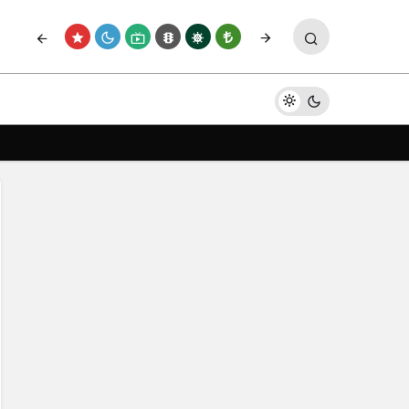
ede
Paylaş
Yorum Yap