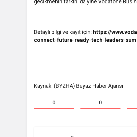
gecikmenin farkını da yine Vodafone Busi
Detaylı bilgi ve kayıt için:
https://www.voda
connect-future-ready-tech-leaders-sum
Kaynak: (BYZHA) Beyaz Haber Ajansı
0
0