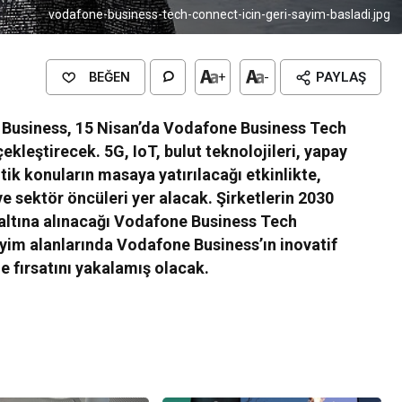
vodafone-business-tech-connect-icin-geri-sayim-basladi.jpg
BEĞEN
+
-
PAYLAŞ
e Business, 15 Nisan’da Vodafone Business Tech
ekleştirecek. 5G, IoT, bulut teknolojileri, yapay
itik konuların masaya yatırılacağı etkinlikte,
ve sektör öncüleri yer alacak. Şirketlerin 2030
k altına alınacağı Vodafone Business Tech
yim alanlarında Vodafone Business’ın inovatif
me fırsatını yakalamış olacak.