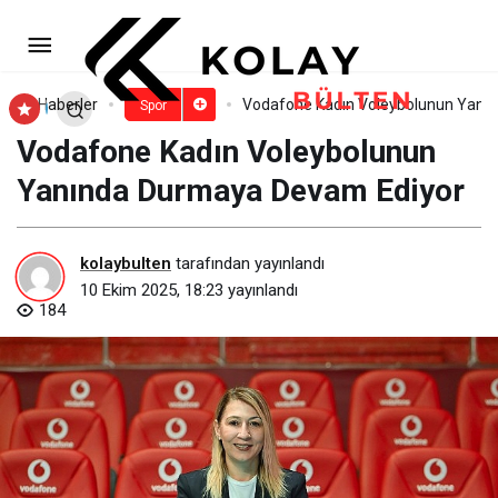
Edremitspor Taraftar Mağazası
“EdroStore” hizmete açıldı
Paylaş
Yorum Yap
Haberler
Vodafone Kadın Voleybolunun Yanı
Spor
Vodafone Kadın Voleybolunun
Yanında Durmaya Devam Ediyor
kolaybulten
tarafından yayınlandı
10 Ekim 2025, 18:23
yayınlandı
184