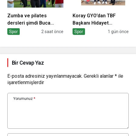
Zumba ve pilates
Koray GYO’dan TBF
dersleri şimdi Buca
Başkanı Hidayet
Arena Stadı’nda
Türkoğlu’na ziyaret
Spor
2 saat önce
Spor
1 gün önce
Bir Cevap Yaz
E-posta adresiniz yayınlanmayacak.
Gerekli alanlar
*
ile
işaretlenmişlerdir
Yorumunuz
*