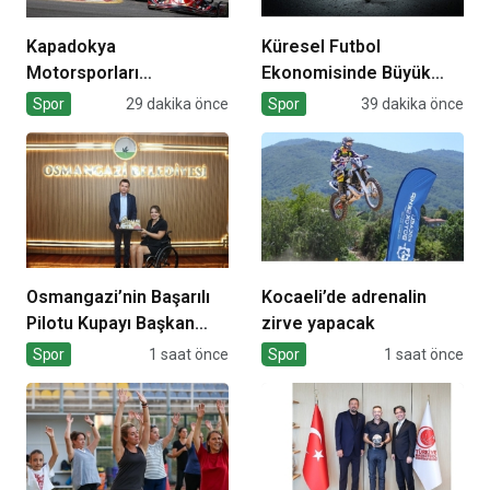
Kapadokya
Küresel Futbol
Motorsporları
Ekonomisinde Büyük
Kompleksi Açılıyor
Dönüşüm!
Spor
29 dakika önce
Spor
39 dakika önce
Osmangazi’nin Başarılı
Kocaeli’de adrenalin
Pilotu Kupayı Başkan
zirve yapacak
Aydın’la Paylaştı
Spor
1 saat önce
Spor
1 saat önce