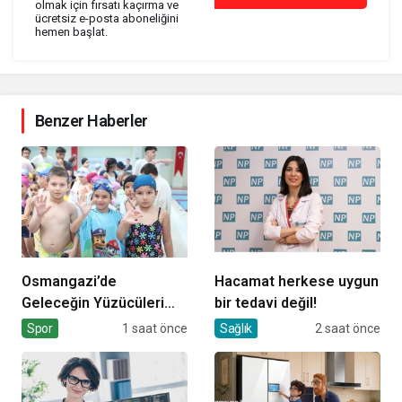
olmak için fırsatı kaçırma ve
ücretsiz e-posta aboneliğini
hemen başlat.
Benzer Haberler
Osmangazi’de
Hacamat herkese uygun
Geleceğin Yüzücüleri
bir tedavi değil!
Sertifikalarını Aldı
Spor
1 saat önce
Sağlık
2 saat önce