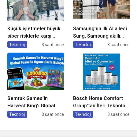
Küçük işletmeler büyük
Samsung’un ilk AI ailesi
siber risklerle karşı
Sung, Samsung akıllı
karşıya
yaşam deneyimini
Teknoloji
3 saat önce
Teknoloji
3 saat önce
ekranlara taşıyor
Semruk Games’in
Bosch Home Comfort
Harvest King’i Global
Group’tan İleri Teknoloji
Pazarda Oyuncularla
Hava Temizleme
Teknoloji
3 saat önce
Teknoloji
3 saat önce
Buluştu!
Cihazları