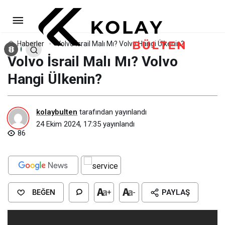
Volvo İsrail Malı Mı? Volvo Hangi
Ülkenin?
Yorum Yap
Haberler
Volvo İsrail Malı Mı? Volvo Hangi Ülkenin?
Volvo İsrail Malı Mı? Volvo
Hangi Ülkenin?
kolaybulten
tarafından yayınlandı
24 Ekim 2024, 17:35
yayınlandı
86
BEĞEN
+
-
PAYLAŞ