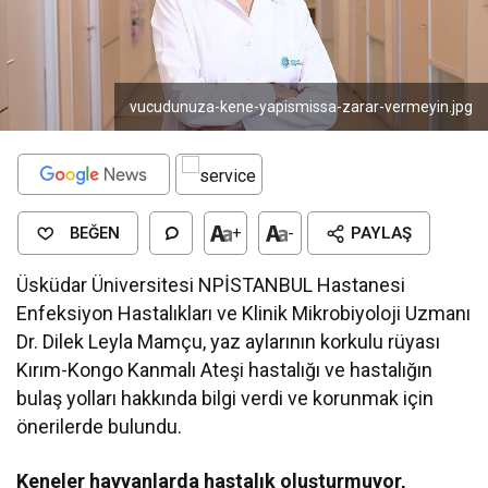
vucudunuza-kene-yapismissa-zarar-vermeyin.jpg
BEĞEN
+
-
PAYLAŞ
Üsküdar Üniversitesi NPİSTANBUL Hastanesi
Enfeksiyon Hastalıkları ve Klinik Mikrobiyoloji Uzmanı
Dr. Dilek Leyla Mamçu, yaz aylarının korkulu rüyası
Kırım-Kongo Kanmalı Ateşi hastalığı ve hastalığın
bulaş yolları hakkında bilgi verdi ve korunmak için
önerilerde bulundu.
Keneler hayvanlarda hastalık oluşturmuyor,