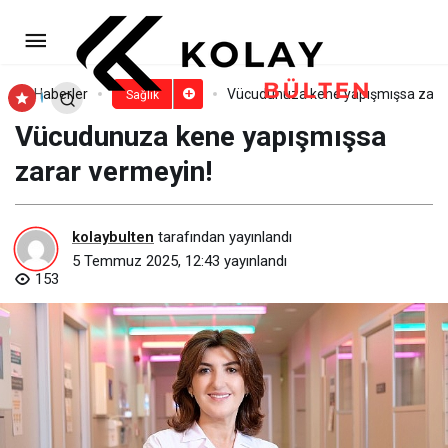
Alzheimer’a umut olacak keşif!
Paylaş
Yorum Yap
Haberler
Vücudunuza kene yapışmışsa zarar
Sağlık
Vücudunuza kene yapışmışsa
zarar vermeyin!
kolaybulten
tarafından yayınlandı
5 Temmuz 2025, 12:43
yayınlandı
153