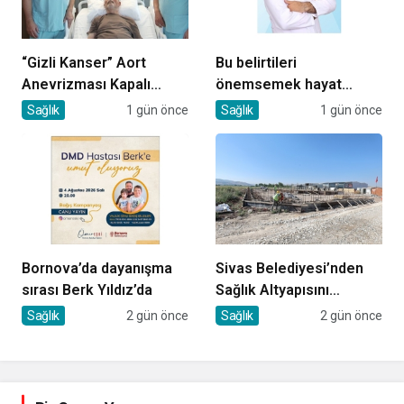
“Gizli Kanser” Aort
Bu belirtileri
Anevrizması Kapalı
önemsemek hayat
Yöntemle Tedavi Edildi
kurtarıyor
Sağlık
1 gün önce
Sağlık
1 gün önce
Bornova’da dayanışma
Sivas Belediyesi’nden
sırası Berk Yıldız’da
Sağlık Altyapısını
Güçlendirecek Yatırım
Sağlık
2 gün önce
Sağlık
2 gün önce