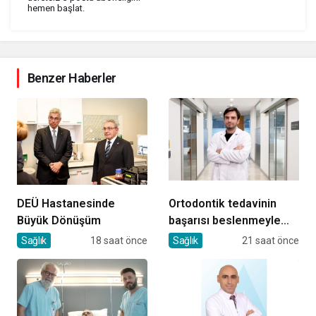
hemen başlat.
Benzer Haberler
DEÜ Hastanesinde
Ortodontik tedavinin
Büyük Dönüşüm
başarısı beslenmeyle
başlar!
Sağlık
18 saat önce
Sağlık
21 saat önce