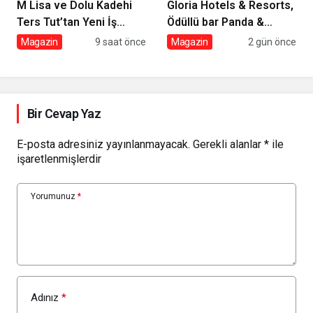
M Lisa ve Dolu Kadehi
Gloria Hotels & Resorts,
Ters Tut’tan Yeni İş
Ödüllü bar Panda &
Birliği: Vişne
Sons ile unutulmaz bir
Magazin
9 saat önce
Magazin
2 gün önce
Miksoloji Gecesine İmza
Attı
Bir Cevap Yaz
E-posta adresiniz yayınlanmayacak.
Gerekli alanlar
*
ile
işaretlenmişlerdir
Yorumunuz
*
Adınız
*