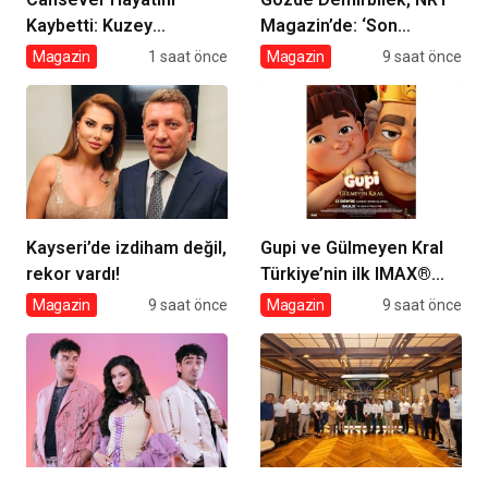
Kaybetti: Kuzey
Magazin’de: ‘Son
Makedonya’da Toprağa
assolist olarak var
Magazin
1 saat önce
Magazin
9 saat önce
Verilecek
olacağım!’
Kayseri’de izdiham değil,
Gupi ve Gülmeyen Kral
rekor vardı!
Türkiye’nin ilk IMAX®
animasyon filmi oluyor
Magazin
9 saat önce
Magazin
9 saat önce