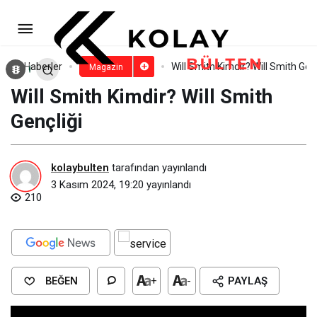
Beyonce Boyu, Kilosu, Göz Rengi
ve Vücut Ölçüleri
Paylaş
Yorum Yap
Haberler
Will Smith Kimdir? Will Smith Genç
Magazin
Will Smith Kimdir? Will Smith
Gençliği
kolaybulten
tarafından yayınlandı
3 Kasım 2024, 19:20
yayınlandı
210
BEĞEN
+
-
PAYLAŞ