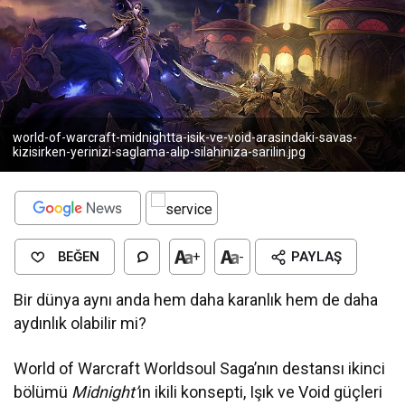
world-of-warcraft-midnightta-isik-ve-void-arasindaki-savas-
kizisirken-yerinizi-saglama-alip-silahiniza-sarilin.jpg
BEĞEN
+
-
PAYLAŞ
Bir dünya aynı anda hem daha karanlık hem de daha
aydınlık olabilir mi?
World of Warcraft Worldsoul Saga’nın destansı ikinci
bölümü
Midnight’
ın
ikili konsepti, Işık ve Void güçleri