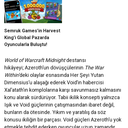
Semruk Games’in Harvest
King’i Global Pazarda
Oyuncularla Buluştu!
World of Warcraft Midnight
destansı
hikâyeyi;
Azeroth’un dövüşçülerinin
The War
Within’
deki
olaylar esnasında Her Şeyi Yutan
Dimensius’u alaşağı ederek Void’in habercisi
Xal’atath’ın komplolarına karşı savunmasız kalmasını
konu alarak sürdürüyor. Tabii ikilik konsepti yalnızca
Işık ve Void güçlerinin çatışmasından ibaret değil,
bunların da ötesinde. Yıkım ve yaratılış da söz
konusu ikiliğin bir parçası. Void güçleri Azeroth’u yok
etmekle tehdit ederken oyuncular uzun zamandır