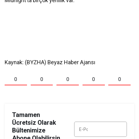
Midnight’ta birçok yenilik var.
Kaynak: (BYZHA) Beyaz Haber Ajansı
0
0
0
0
0
Tamamen
Ücretsiz Olarak
Bültenimize
Abone Olabilirsin