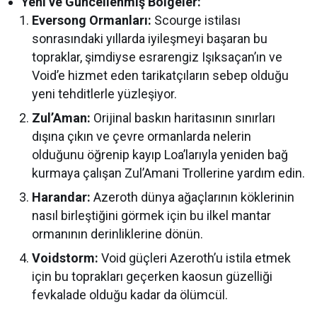
Yeni ve Güncellenmiş Bölgeler:
Eversong Ormanları:
Scourge istilası
sonrasındaki yıllarda iyileşmeyi başaran bu
topraklar, şimdiyse esrarengiz Işıksaçan’ın ve
Void’e hizmet eden tarikatçıların sebep olduğu
yeni tehditlerle yüzleşiyor.
Zul’Aman:
Orijinal baskın haritasının sınırları
dışına çıkın ve çevre ormanlarda nelerin
olduğunu öğrenip kayıp Loa’larıyla yeniden bağ
kurmaya çalışan Zul’Amani Trollerine yardım edin.
Harandar:
Azeroth dünya ağaçlarının köklerinin
nasıl birleştiğini görmek için bu ilkel mantar
ormanının derinliklerine dönün.
Voidstorm:
Void güçleri Azeroth’u istila etmek
için bu toprakları geçerken kaosun güzelliği
fevkalade olduğu kadar da ölümcül.