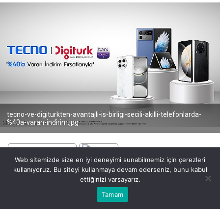
tecno-ve-digiturkten-avantajli-is-birligi-secili-akilli-telefonlarda-
%40a-varan-indirim.jpg
Web sitemizde size en iyi deneyimi sunabilmemiz için çerezleri
kullanıyoruz. Bu siteyi kullanmaya devam ederseniz, bunu kabul
BEĞEN
PAYLAŞ
ettiğinizi varsayarız.
Bu web sitesinde en iyi deneyimi yaşamanızı sağlamak için
Tamam
Anasayfa
Akış
Eczaneler
Trafik
Kabul
çerezler kullanılmaktadır.
Yapay zekâ odaklı yenilikçi teknoloji markası TECNO,
beIN MEDIA GROUP bünyesinde yer alan ve