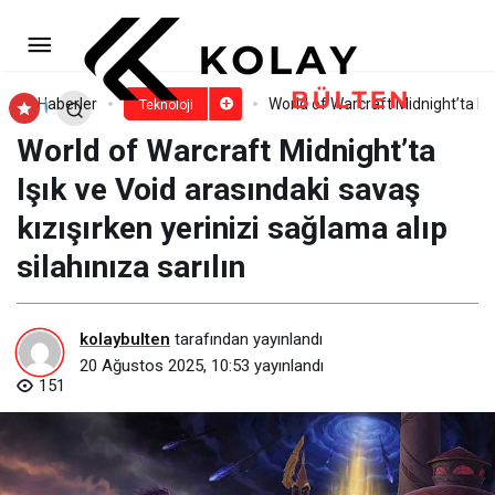
TECNO ve Digiturk’ten Avantajlı
İş Birliği: Seçili Akıllı Telefonlarda %40’a
Paylaş
Yorum Yap
Haberler
World of Warcraft Midnight’ta Işık
Teknoloji
World of Warcraft Midnight’ta
Varan İndirim
Işık ve Void arasındaki savaş
kızışırken yerinizi sağlama alıp
silahınıza sarılın
kolaybulten
tarafından yayınlandı
20 Ağustos 2025, 10:53
yayınlandı
151