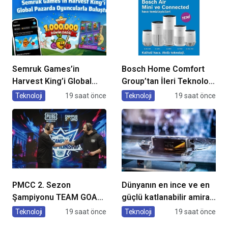
Semruk Games’in
Bosch Home Comfort
Harvest King’i Global
Group’tan İleri Teknoloji
Pazarda Oyuncularla
Hava Temizleme
Teknoloji
19 saat önce
Teknoloji
19 saat önce
Buluştu!
Cihazları
PMCC 2. Sezon
Dünyanın en ince ve en
Şampiyonu TEAM GOAT
güçlü katlanabilir amiral
Oldu
gemisi HONOR Magic V6
Teknoloji
19 saat önce
Teknoloji
19 saat önce
Türkiye’de