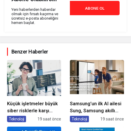
ABONE OL
Yeni haberlerden haberdar
olmak için fırsatı kaçırma ve
ücretsiz e-posta aboneliğini
hemen başlat.
Benzer Haberler
Küçük işletmeler büyük
Samsung’un ilk AI ailesi
siber risklerle karşı
Sung, Samsung akıllı
karşıya
yaşam deneyimini
Teknoloji
19 saat önce
Teknoloji
19 saat önce
ekranlara taşıyor