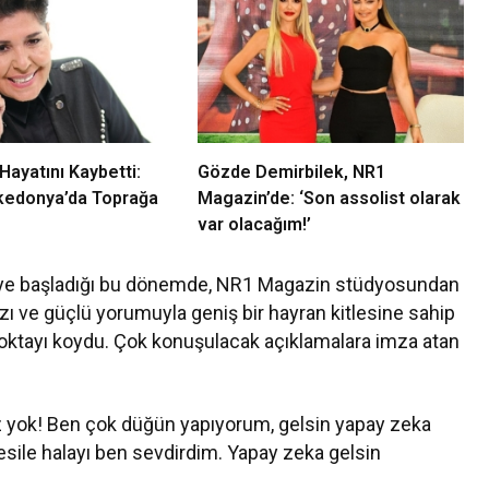
ayatını Kaybetti:
Gözde Demirbilek, NR1
edonya’da Toprağa
Magazin’de: ‘Son assolist olarak
var olacağım!’
eye başladığı bu dönemde, NR1 Magazin stüdyosundan
rzı ve güçlü yorumuyla geniş bir hayran kitlesine sahip
noktayı koydu. Çok konuşulacak açıklamalara imza atan
z yok! Ben çok düğün yapıyorum, gelsin yapay zeka
esile halayı ben sevdirdim. Yapay zeka gelsin