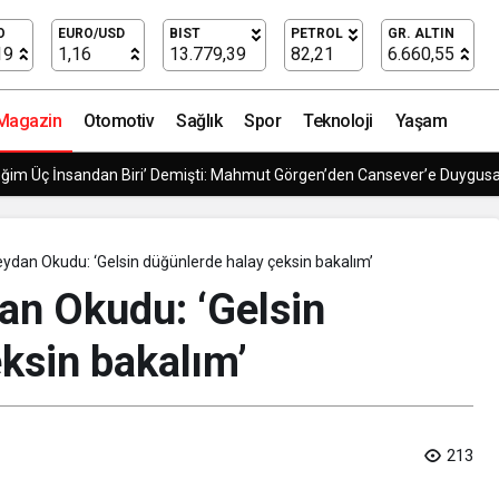
n Gerilimi 7 Dogs, 26 Haziran’da Türkiye’de sinemala
O
EURO/USD
BIST
PETROL
GR. ALTIN
19
1,16
13.779,39
82,21
6.660,55
Magazin
Otomotiv
Sağlık
Spor
Teknoloji
Yaşam
ğim Üç İnsandan Biri’ Demişti: Mahmut Görgen’den Cansever’e Duygus
dan Okudu: ‘Gelsin düğünlerde halay çeksin bakalım’
n Okudu: ‘Gelsin
ksin bakalım’
213