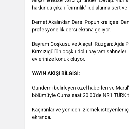
Alişan & Buse Varol Çiftinden Cevap: Kıbrıs’
hakkında çıkan “cimrilik” iddialarına sert ve 
Demet Akalın’dan Ders: Popun kraliçesi Dem
profesyonellik dersi ekrana geliyor.
Bayram Coşkusu ve Alaçatı Rüzgarı: Ajda P
Kırmızıgül’ün coşku dolu bayram sahneleri 
evlerinize konuk oluyor.
YAYIN AKIŞI BİLGİSİ:
Gündemi belirleyen özel haberleri ve Maral
bölümüyle Cuma saat 20.00’de NR1 TÜRK’t
Kaçıranlar ve yeniden izlemek isteyenler iç
ekranda.