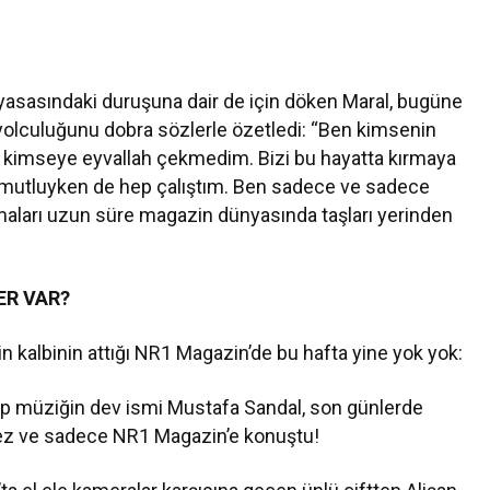
yasasındaki duruşuna dair de için döken Maral, bugüne
er yolculuğunu dobra sözlerle özetledi: “Ben kimsenin
e kimseye eyvallah çekmedim. Bizi bu hayatta kırmaya
 mutluyken de hep çalıştım. Ben sadece ve sadece
klamaları uzun süre magazin dünyasında taşları yerinden
ER VAR?
n kalbinin attığı NR1 Magazin’de bu hafta yine yok yok:
op müziğin dev ismi Mustafa Sandal, son günlerde
kez ve sadece NR1 Magazin’e konuştu!