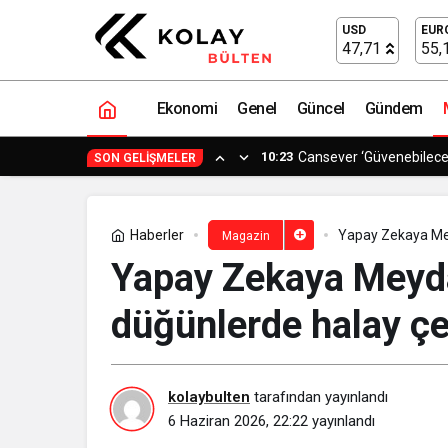
Bad Boys Yönetmenlerinden Dev Aksiyo
USD
EUR
47,71
55,
Ekonomi
Genel
Güncel
Gündem
10:23
Cansever ‘Güvenebilece
SON GELIŞMELER
Haberler
Yapay Zekaya Mey
Magazin
Yapay Zekaya Meyda
düğünlerde halay çe
kolaybulten
tarafından yayınlandı
6 Haziran 2026, 22:22
yayınlandı