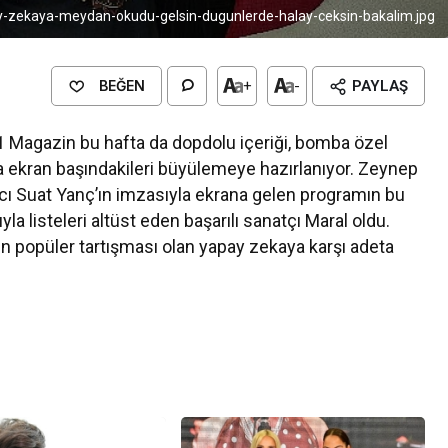
-zekaya-meydan-okudu-gelsin-dugunlerde-halay-ceksin-bakalim.jpg
BEĞEN
+
-
PAYLAŞ
1 Magazin bu hafta da dopdolu içeriği, bomba özel
a ekran başındakileri büyülemeye hazırlanıyor. Zeynep
ı Suat Yanç’ın imzasıyla ekrana gelen programın bu
la listeleri altüst eden başarılı sanatçı Maral oldu.
n popüler tartışması olan yapay zekaya karşı adeta