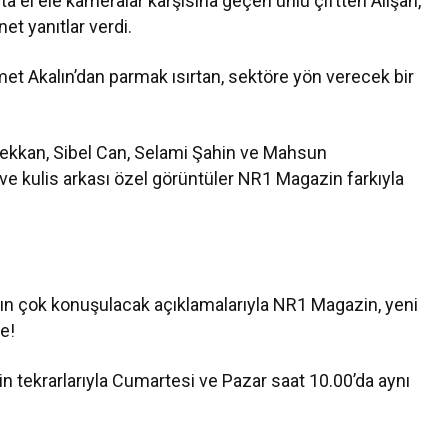
ta el ele kameralar karşısına geçen ünlü çiftten Alişan,
net yanıtlar verdi.
et Akalın’dan parmak ısırtan, sektöre yön verecek bir
ekkan, Sibel Can, Selami Şahin ve Mahsun
ve kulis arkası özel görüntüler NR1 Magazin farkıyla
’ın çok konuşulacak açıklamalarıyla NR1 Magazin, yeni
e!
in tekrarlarıyla Cumartesi ve Pazar saat 10.00’da aynı