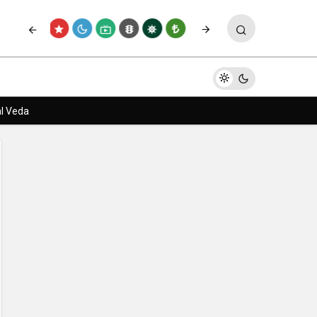
rda
Paylaş
Yorum Yap
al Veda