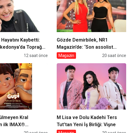
Hayatını Kaybetti:
Gözde Demirbilek, NR1
kedonya’da Toprağa
Magazin’de: ‘Son assolist
olarak var olacağım!’
12 saat önce
Magazin
20 saat önce
ülmeyen Kral
M Lisa ve Dolu Kadehi Ters
in ilk IMAX®
Tut’tan Yeni İş Birliği: Vişne
 filmi oluyor
20 saat önce
Magazin
20 saat önce