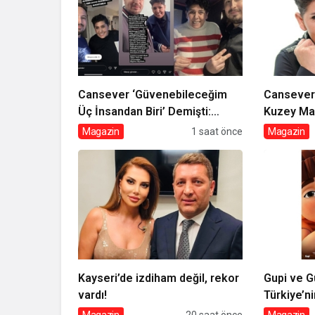
Cansever ‘Güvenebileceğim
Cansever 
Üç İnsandan Biri’ Demişti:
Kuzey Ma
Mahmut Görgen’den
Verilecek
Magazin
1 saat önce
Magazin
Cansever’e Duygusal Veda
Kayseri’de izdiham değil, rekor
Gupi ve G
vardı!
Türkiye’n
animasyon
Magazin
20 saat önce
Magazin