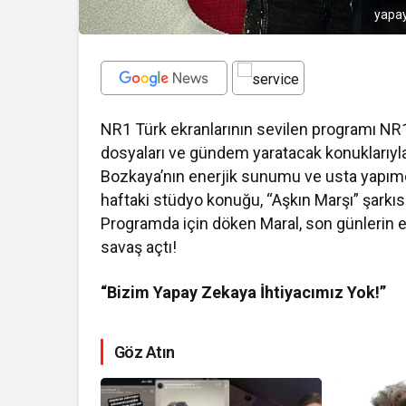
yapay
NR1 Türk ekranlarının sevilen programı NR
dosyaları ve gündem yaratacak konuklarıyl
Bozkaya’nın enerjik sunumu ve usta yapımc
haftaki stüdyo konuğu, “Aşkın Marşı” şarkısıy
Programda için döken Maral, son günlerin e
savaş açtı!
“Bizim Yapay Zekaya İhtiyacımız Yok!”
Göz Atın