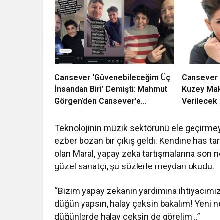
Cansever ‘Güvenebileceğim Üç
Cansever H
İnsandan Biri’ Demişti: Mahmut
Kuzey Mak
Görgen’den Cansever’e
Verilecek
Duygusal Veda
Teknolojinin müzik sektörünü ele geçirm
ezber bozan bir çıkış geldi. Kendine has ta
olan Maral, yapay zeka tartışmalarına son 
güzel sanatçı, şu sözlerle meydan okudu:
“Bizim yapay zekanın yardımına ihtiyacımı
düğün yapsın, halay çeksin bakalım! Yeni n
düğünlerde halay çeksin de görelim…”