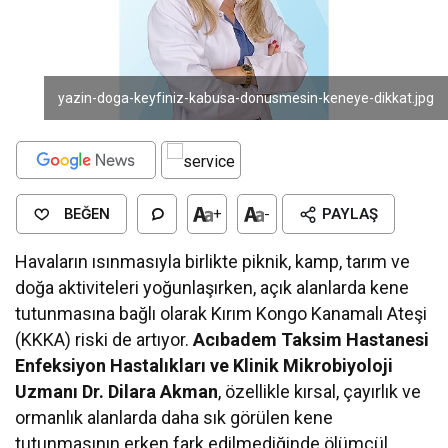
yazin-doga-keyfiniz-kabusa-donusmesin-keneye-dikkat.jpg
BEĞEN
+
-
PAYLAŞ
Havaların ısınmasıyla birlikte piknik, kamp, tarım ve
doğa aktiviteleri yoğunlaşırken, açık alanlarda kene
tutunmasına bağlı olarak Kırım Kongo Kanamalı Ateşi
(KKKA) riski de artıyor.
Acıbadem Taksim Hastanesi
Enfeksiyon Hastalıkları ve Klinik Mikrobiyoloji
Uzmanı Dr. Dilara Akman
, özellikle kırsal, çayırlık ve
ormanlık alanlarda daha sık görülen kene
tutunmasının erken fark edilmediğinde ölümcül