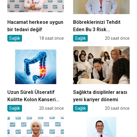
Hacamat herkese uygun
Böbreklerinizi Tehdit
bir tedavi değil!
Eden Bu 3 Risk
Faktörüne Dikkat!
Sağlık
18 saat önce
Sağlık
20 saat önce
Uzun Süreli Ülseratif
Sağlıkta disiplinler arası
Kolitte Kolon Kanseri
yeni kariyer dönemi
Riski Artıyor mu?
Sağlık
20 saat önce
Sağlık
20 saat önce