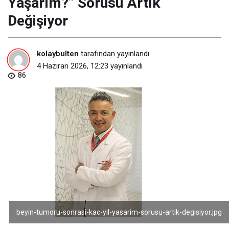
Yaşarım?” Sorusu Artık
Değişiyor
kolaybulten
tarafından yayınlandı
4 Haziran 2026, 12:23
yayınlandı
86
beyin-tumoru-sonrasi-kac-yil-yasarim-sorusu-artik-degisiyor.jpg