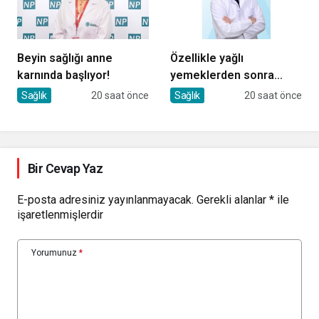
Beyin sağlığı anne
Özellikle yağlı
karnında başlıyor!
yemeklerden sonra
başlıyorsa, gecikmeyin
Sağlık
20 saat önce
Sağlık
20 saat önce
Bir Cevap Yaz
E-posta adresiniz yayınlanmayacak.
Gerekli alanlar
*
ile
işaretlenmişlerdir
Yorumunuz
*