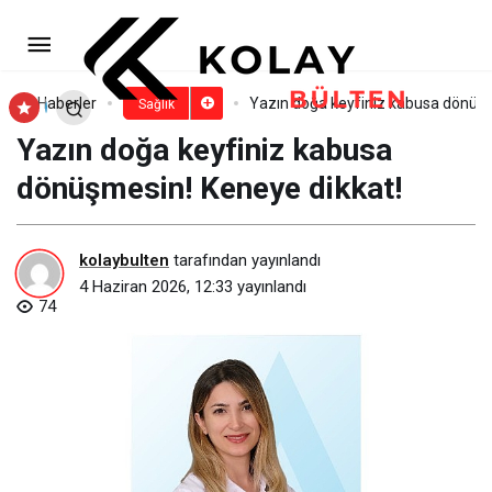
“Beyin Tümörü Sonrası Kaç Yıl
Yaşarım?” Sorusu Artık Değişiyor
Paylaş
Yorum Yap
Haberler
Yazın doğa keyfiniz kabusa dönüşm
Sağlık
Yazın doğa keyfiniz kabusa
dönüşmesin! Keneye dikkat!
kolaybulten
tarafından yayınlandı
4 Haziran 2026, 12:33
yayınlandı
74