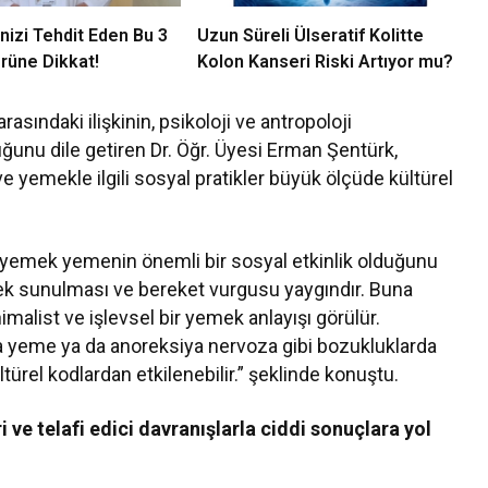
nizi Tehdit Eden Bu 3
Uzun Süreli Ülseratif Kolitte
rüne Dikkat!
Kolon Kanseri Riski Artıyor mu?
rasındaki ilişkinin, psikoloji ve antropoloji
uğunu dile getiren Dr. Öğr. Üyesi Erman Şentürk,
ve yemekle ilgili sosyal pratikler büyük ölçüde kültürel
te yemek yemenin önemli bir sosyal etkinlik olduğunu
ecek sunulması ve bereket vurgusu yaygındır. Buna
malist ve işlevsel bir yemek anlayışı görülür.
na yeme ya da anoreksiya nervoza gibi bozukluklarda
ltürel kodlardan etkilenebilir.” şeklinde konuştu.
 ve telafi edici davranışlarla ciddi sonuçlara yol