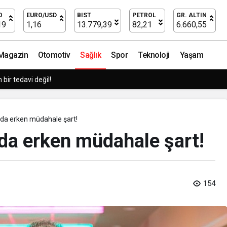
a önemli!
O
EURO/USD
BIST
PETROL
GR. ALTIN
19
1,16
13.779,39
82,21
6.660,55
Magazin
Otomotiv
Sağlık
Spor
Teknoloji
Yaşam
tmeler büyük siber risklerle karşı karşıya
da erken müdahale şart!
da erken müdahale şart!
154