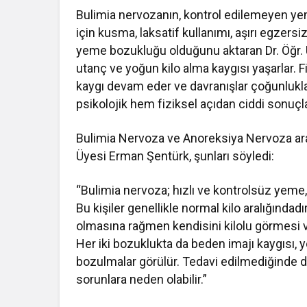
Bulimia nervozanın, kontrol edilemeyen yem
için kusma, laksatif kullanımı, aşırı egzersi
yeme bozukluğu olduğunu aktaran Dr. Öğr. Ü
utanç ve yoğun kilo alma kaygısı yaşarlar. Fi
kaygı devam eder ve davranışlar çoğunlukla
psikolojik hem fiziksel açıdan ciddi sonuçlar
Bulimia Nervoza ve Anoreksiya Nervoza aras
Üyesi Erman Şentürk, şunları söyledi:
“Bulimia nervoza; hızlı ve kontrolsüz yeme, a
Bu kişiler genellikle normal kilo aralığındad
olmasına rağmen kendisini kilolu görmesi ve 
Her iki bozuklukta da beden imajı kaygısı,
bozulmalar görülür. Tedavi edilmediğinde d
sorunlara neden olabilir.”