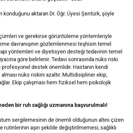
dan konduğunu aktaran Dr. Öğr. Üyesi Şentürk, şöyle
 ölçümleri ve gerekirse görüntüleme yöntemleriyle
 yeme davranışının gözlemlenmesi teşhisin temel
erapi yöntemleri ve diyetisyen desteği tedavinin temel
iyacına göre belirlenir. Tedavi sonrasında nüks riski
e profesyonel destek önemlidir. Hastanın kendi
ması nüks riskini azaltır. Multidisipliner ekip,
sağlar. Ekip çalışması hem fiziksel hem psikolojik
meden bir ruh sağlığı uzmanına başvurulmalı!
 tutum sergilemesinin de önemli olduğunun altını çizen
utinlerinin aşırı şekilde değiştirilmemesi, sağlıklı