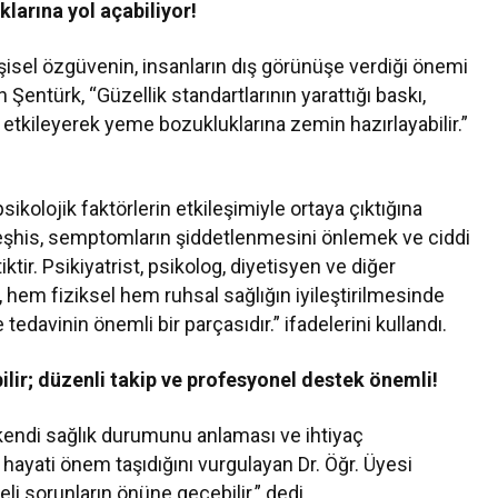
larına yol açabiliyor!
şisel özgüvenin, insanların dış görünüşe verdiği önemi
n Şentürk, “Güzellik standartlarının yarattığı baskı,
etkileyerek yeme bozukluklarına zemin hazırlayabilir.”
ikolojik faktörlerin etkileşimiyle ortaya çıktığına
 teşhis, semptomların şiddetlenmesini önlemek ve ciddi
tir. Psikiyatrist, psikolog, diyetisyen ve diğer
, hem fiziksel hem ruhsal sağlığın iyileştirilmesinde
tedavinin önemli bir parçasıdır.” ifadelerini kullandı.
lir; düzenli takip ve profesyonel destek önemli!
endi sağlık durumunu anlaması ve ihtiyaç
ayati önem taşıdığını vurgulayan Dr. Öğr. Üyesi
i sorunların önüne geçebilir.” dedi.