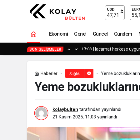
Yerinden çıkan daimi diş için 30 dakik
USD
EUR
47,71
55,
Ekonomi
Genel
Güncel
Gündem
15:15
Küçük işle
SON GELIŞMELER
Haberler
Yeme bozuklukların
Sağlık
Yeme bozuklukların
kolaybulten
tarafından yayınlandı
21 Kasım 2025, 11:03
yayınlandı