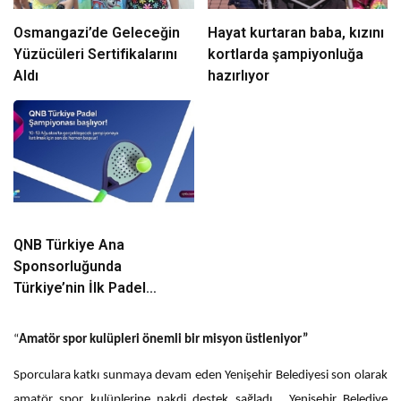
Osmangazi’de Geleceğin
Hayat kurtaran baba, kızını
Yüzücüleri Sertifikalarını
kortlarda şampiyonluğa
Aldı
hazırlıyor
QNB Türkiye Ana
Sponsorluğunda
Türkiye’nin İlk Padel
Türkiye Şampiyonası
Başlıyor
“
Amatör spor kulüpleri önemli bir misyon üstleniyor”
Sporculara katkı sunmaya devam eden Yenişehir Belediyesi son olarak
amatör spor kulüplerine nakdi destek sağladı. Yenişehir Belediye