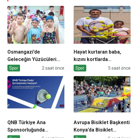
Osmangazi’de
Hayat kurtaran baba,
Geleceğin Yüzücüleri
kızını kortlarda
Sertifikalarını Aldı
şampiyonluğa hazırlıyor
Spor
2 saat önce
Spor
5 saat önce
QNB Türkiye Ana
Avrupa Bisiklet Başkenti
Sponsorluğunda
Konya’da Bisiklet
Türkiye’nin İlk Padel
Festivali Heyecanı