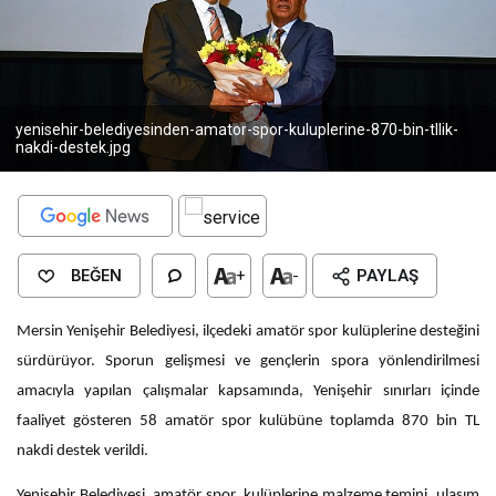
yenisehir-belediyesinden-amator-spor-kuluplerine-870-bin-tllik-
nakdi-destek.jpg
BEĞEN
+
-
PAYLAŞ
Mersin Yenişehir Belediyesi, ilçedeki amatör spor kulüplerine desteğini
sürdürüyor. Sporun gelişmesi ve gençlerin spora yönlendirilmesi
amacıyla yapılan çalışmalar kapsamında, Yenişehir sınırları içinde
faaliyet gösteren 58 amatör spor kulübüne toplamda 870 bin TL
nakdi destek verildi.
Yenişehir Belediyesi, amatör spor kulüplerine malzeme temini, ulaşım