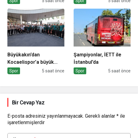
Spor
5 saat önce
Spor
5 saat önce
Türkiye Şampiyonası
Başladı
Başlıyor
Büyükakın’dan
Şampiyonlar, İETT ile
Kocaelispor’a büyük
İstanbul’da
moral
Spor
5 saat önce
Spor
5 saat önce
Bir Cevap Yaz
E-posta adresiniz yayınlanmayacak.
Gerekli alanlar
*
ile
işaretlenmişlerdir