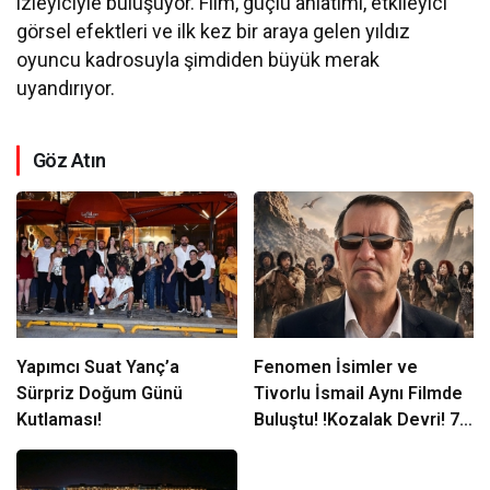
izleyiciyle buluşuyor. Film, güçlü anlatımı, etkileyici
görsel efektleri ve ilk kez bir araya gelen yıldız
oyuncu kadrosuyla şimdiden büyük merak
uyandırıyor.
Göz Atın
Yapımcı Suat Yanç’a
Fenomen İsimler ve
Sürpriz Doğum Günü
Tivorlu İsmail Aynı Filmde
Kutlaması!
Buluştu! !Kozalak Devri! 7
Ağustos’ta Vizyonda