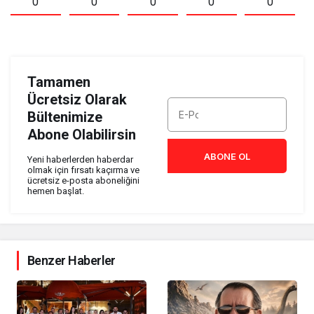
0
0
0
0
0
Tamamen
Ücretsiz Olarak
Bültenimize
Abone Olabilirsin
ABONE OL
Yeni haberlerden haberdar
olmak için fırsatı kaçırma ve
ücretsiz e-posta aboneliğini
hemen başlat.
Benzer Haberler