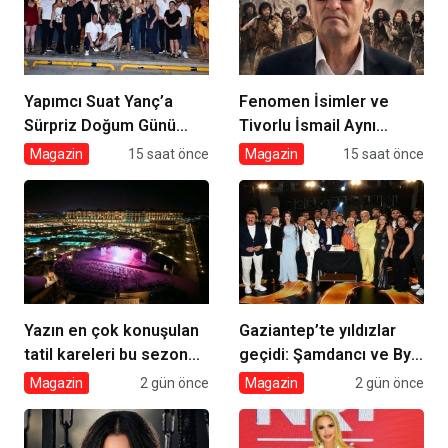
Yapımcı Suat Yanç’a
Fenomen İsimler ve
Sürpriz Doğum Günü
Tivorlu İsmail Aynı
Kutlaması!
Filmde Buluştu! !Kozalak
Magazin
15 saat önce
Magazin
15 saat önce
Devri! 7 Ağustos’ta
Vizyonda
Yazın en çok konuşulan
Gaziantep’te yıldızlar
tatil kareleri bu sezon
geçidi: Şamdancı ve By
Ethno Belek’ten geldi
Mustafa açılışı ile Green
Magazin
2 gün önce
Magazin
2 gün önce
Park’ta görkemli gala