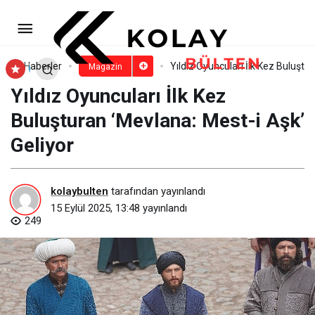
Ayşe Kök’ten Çarpıcı Yazı:
‘Eniştecilik – İhanet mi, Seçim mi?’
Paylaş
Yorum Yap
Haberler
Yıldız Oyuncuları İlk Kez Buluştu
Magazin
Yıldız Oyuncuları İlk Kez
Buluşturan ‘Mevlana: Mest-i Aşk’
Geliyor
kolaybulten
tarafından yayınlandı
15 Eylül 2025, 13:48
yayınlandı
249