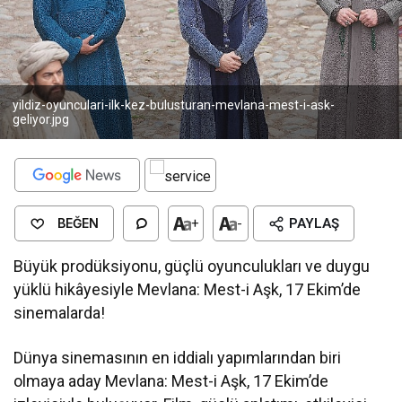
yildiz-oyunculari-ilk-kez-bulusturan-mevlana-mest-i-ask-
geliyor.jpg
BEĞEN
+
-
PAYLAŞ
Büyük prodüksiyonu, güçlü oyunculukları ve duygu
yüklü hikâyesiyle Mevlana: Mest-i Aşk, 17 Ekim’de
sinemalarda!
Dünya sinemasının en iddialı yapımlarından biri
olmaya aday Mevlana: Mest-i Aşk, 17 Ekim’de