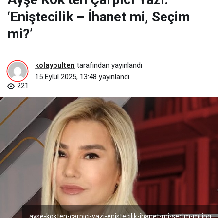
‘Eniştecilik – İhanet mi, Seçim
mi?’
kolaybulten
tarafından yayınlandı
15 Eylül 2025, 13:48
yayınlandı
221
ayse-kokten-carpici-yazi-enistecilik-ihanet-mi-secim-mi.jpg