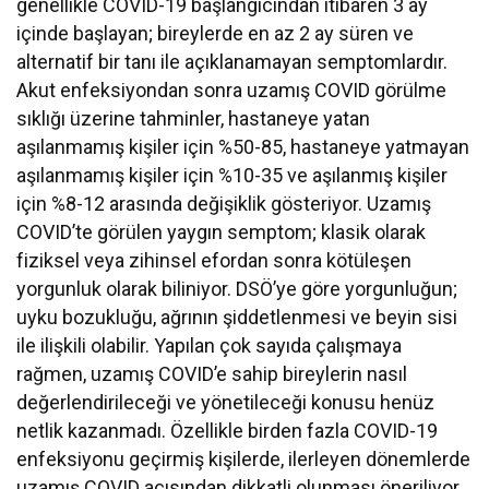
genellikle COVID-19 başlangıcından itibaren 3 ay
içinde başlayan; bireylerde en az 2 ay süren ve
alternatif bir tanı ile açıklanamayan semptomlardır.
Akut enfeksiyondan sonra uzamış COVID görülme
sıklığı üzerine tahminler, hastaneye yatan
aşılanmamış kişiler için %50-85, hastaneye yatmayan
aşılanmamış kişiler için %10-35 ve aşılanmış kişiler
için %8-12 arasında değişiklik gösteriyor. Uzamış
COVID’te görülen yaygın semptom; klasik olarak
fiziksel veya zihinsel efordan sonra kötüleşen
yorgunluk olarak biliniyor. DSÖ’ye göre yorgunluğun;
uyku bozukluğu, ağrının şiddetlenmesi ve beyin sisi
ile ilişkili olabilir. Yapılan çok sayıda çalışmaya
rağmen, uzamış COVID’e sahip bireylerin nasıl
değerlendirileceği ve yönetileceği konusu henüz
netlik kazanmadı. Özellikle birden fazla COVID-19
enfeksiyonu geçirmiş kişilerde, ilerleyen dönemlerde
uzamış COVID açısından dikkatli olunması öneriliyor.