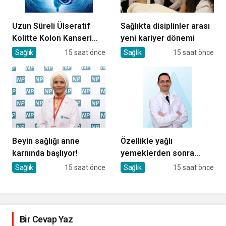
Uzun Süreli Ülseratif
Sağlıkta disiplinler arası
Kolitte Kolon Kanseri
yeni kariyer dönemi
Riski Artıyor mu?
Sağlık
15 saat önce
Sağlık
15 saat önce
Beyin sağlığı anne
Özellikle yağlı
karnında başlıyor!
yemeklerden sonra
başlıyorsa, gecikmeyin
Sağlık
15 saat önce
Sağlık
15 saat önce
Bir Cevap Yaz