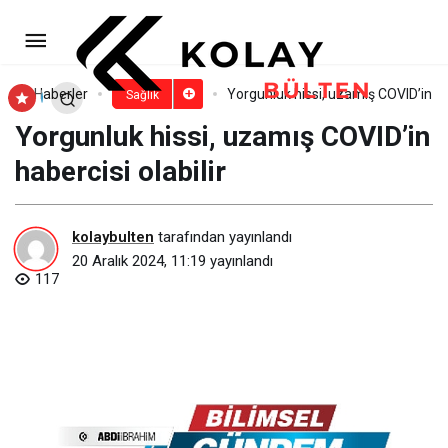
Kireçlenme gençleri de etkiliyor
Paylaş
Yorum Yap
Haberler
Yorgunluk hissi, uzamış COVID’in hab
Sağlık
Yorgunluk hissi, uzamış COVID’in
habercisi olabilir
kolaybulten
tarafından yayınlandı
20 Aralık 2024, 11:19
yayınlandı
117