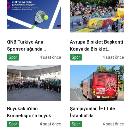
QNB Türkiye Ana
Avrupa Bisiklet Başkenti
Sponsorluğunda
Konya’da Bisiklet
Türkiye’nin İlk Padel
Festivali Heyecanı
Spor
4 saat önce
Spor
4 saat önce
Türkiye Şampiyonası
Başladı
Başlıyor
Büyükakın’dan
Şampiyonlar, İETT ile
Kocaelispor’a büyük
İstanbul’da
moral
Spor
4 saat önce
Spor
4 saat önce