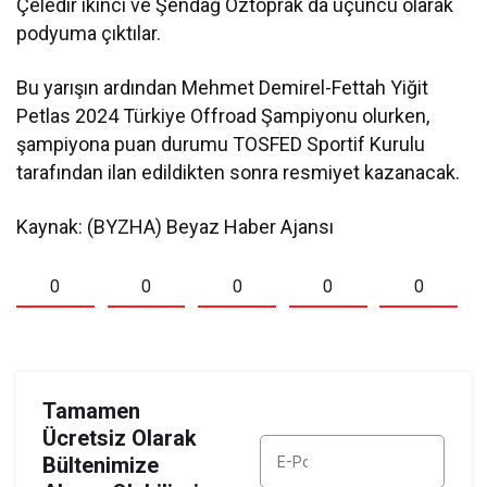
Çeledir ikinci ve Şendağ Öztoprak da üçüncü olarak
podyuma çıktılar.
Bu yarışın ardından Mehmet Demirel-Fettah Yiğit
Petlas 2024 Türkiye Offroad Şampiyonu olurken,
şampiyona puan durumu TOSFED Sportif Kurulu
tarafından ilan edildikten sonra resmiyet kazanacak.
Kaynak: (BYZHA) Beyaz Haber Ajansı
0
0
0
0
0
Tamamen
Ücretsiz Olarak
Bültenimize