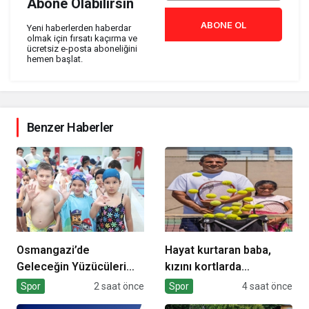
Abone Olabilirsin
ABONE OL
Yeni haberlerden haberdar
olmak için fırsatı kaçırma ve
ücretsiz e-posta aboneliğini
hemen başlat.
Benzer Haberler
Osmangazi’de
Hayat kurtaran baba,
Geleceğin Yüzücüleri
kızını kortlarda
Sertifikalarını Aldı
şampiyonluğa hazırlıyor
Spor
2 saat önce
Spor
4 saat önce