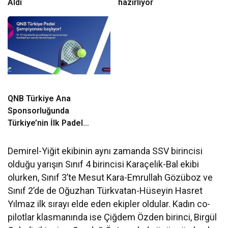
Aldı
hazırlıyor
QNB Türkiye Ana
Sponsorluğunda
Türkiye’nin İlk Padel
Türkiye Şampiyonası
Başlıyor
Demirel-Yiğit ekibinin aynı zamanda SSV birincisi
olduğu yarışın Sınıf 4 birincisi Karaçelik-Bal ekibi
olurken, Sınıf 3’te Mesut Kara-Emrullah Gözüboz ve
Sınıf 2’de de Oğuzhan Türkvatan-Hüseyin Hasret
Yılmaz ilk sırayı elde eden ekipler oldular. Kadın co-
pilotlar klasmanında ise Çiğdem Özden birinci, Birgül