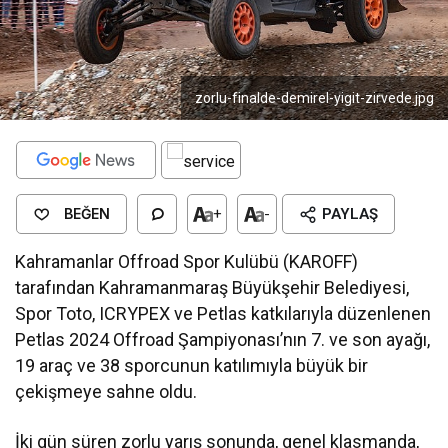
zorlu-finalde-demirel-yigit-zirvede.jpg
BEĞEN
+
-
PAYLAŞ
Kahramanlar Offroad Spor Kulübü (KAROFF)
tarafından Kahramanmaraş Büyükşehir Belediyesi,
Spor Toto, ICRYPEX ve Petlas katkılarıyla düzenlenen
Petlas 2024 Offroad Şampiyonası’nın 7. ve son ayağı,
19 araç ve 38 sporcunun katılımıyla büyük bir
çekişmeye sahne oldu.
İki gün süren zorlu yarış sonunda, genel klasmanda,