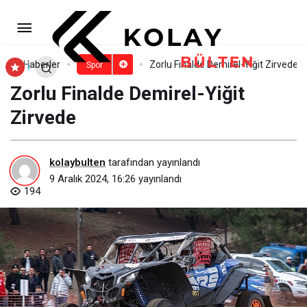
2024 Drift Şampiyonu Berfu
Tutumlu
Paylaş
Yorum Yap
Haberler
Zorlu Finalde Demirel-Yiğit Zirvede
Spor
Zorlu Finalde Demirel-Yiğit
Zirvede
kolaybulten
tarafından yayınlandı
9 Aralık 2024, 16:26
yayınlandı
194