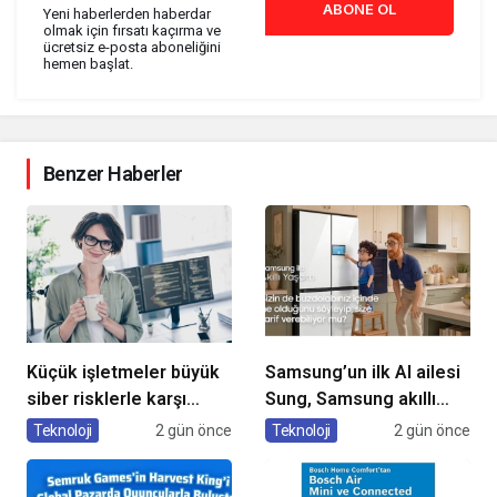
ABONE OL
Yeni haberlerden haberdar
olmak için fırsatı kaçırma ve
ücretsiz e-posta aboneliğini
hemen başlat.
Benzer Haberler
Küçük işletmeler büyük
Samsung’un ilk AI ailesi
siber risklerle karşı
Sung, Samsung akıllı
karşıya
yaşam deneyimini
Teknoloji
2 gün önce
Teknoloji
2 gün önce
ekranlara taşıyor