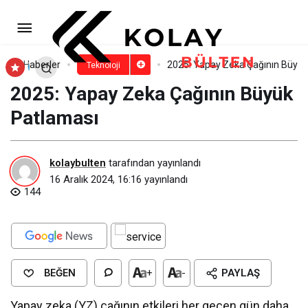
Kaspersky, Password Manager
uygulaması güncellenmiş tasarımı ve
Paylaş
Yorum Yap
Haberler
2025: Yapay Zeka Çağının Büyük
Teknoloji
2025: Yapay Zeka Çağının Büyük
geliştirilmiş kullanılabilirliği ile 10. yılını
Patlaması
kutluyor
kolaybulten
tarafından yayınlandı
16 Aralık 2024, 16:16
yayınlandı
144
BEĞEN
+
-
PAYLAŞ
Yapay zeka (YZ) çağının etkileri her geçen gün daha