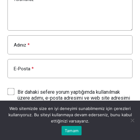
Adınız
*
E-Posta
*
Bir dahaki sefere yorum yaptığımda kullanılmak
üzere adımı, e-posta adresimi ve web site adresimi
bu tarayıcıya kaydet.
Web sitemizde size en iyi deneyimi sunabilmemiz için çerezleri
kullanıyoruz. Bu siteyi kullanmaya devam ederseniz, bunu kabul
YORUM GÖNDER
ettiğinizi varsayarız.
Bu web sitesinde en iyi deneyimi yaşamanızı sağlamak için
Tamam
Anasayfa
Akış
Eczaneler
Trafik
Kabul
çerezler kullanılmaktadır.