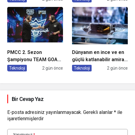
Buluştu!
Cihazları
PMCC 2. Sezon
Dünyanın en ince ve en
Şampiyonu TEAM GOAT
güçlü katlanabilir amiral
Oldu
gemisi HONOR Magic V6
Teknoloji
2 gün önce
Teknoloji
2 gün önce
Türkiye’de
Bir Cevap Yaz
E-posta adresiniz yayınlanmayacak.
Gerekli alanlar
*
ile
işaretlenmişlerdir
Yorumunuz
*