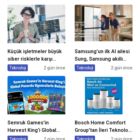
Küçük işletmeler büyük
Samsung’un ilk AI ailesi
siber risklerle karşı
Sung, Samsung akıllı
karşıya
yaşam deneyimini
Teknoloji
2 gün önce
Teknoloji
2 gün önce
ekranlara taşıyor
Semruk Games’in
Bosch Home Comfort
Harvest King’i Global
Group’tan İleri Teknoloji
Pazarda Oyuncularla
Hava Temizleme
Teknoloji
2 gün önce
Teknoloji
2 gün önce