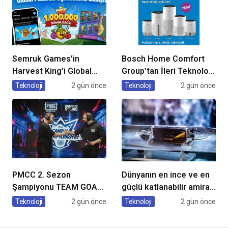
Semruk Games’in
Bosch Home Comfort
Harvest King’i Global
Group’tan İleri Teknoloji
Pazarda Oyuncularla
Hava Temizleme
Teknoloji
2 gün önce
Teknoloji
2 gün önce
Buluştu!
Cihazları
PMCC 2. Sezon
Dünyanın en ince ve en
Şampiyonu TEAM GOAT
güçlü katlanabilir amiral
Oldu
gemisi HONOR Magic V6
Teknoloji
2 gün önce
Teknoloji
2 gün önce
Türkiye’de